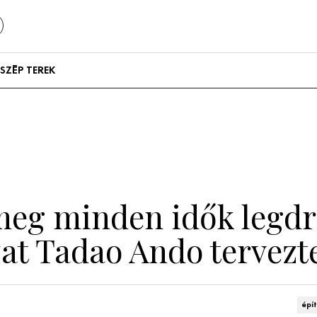
SZÉP TEREK
Szállodák és
vendégházak
Lakások
meg minden idők legdrá
zat Tadao Ando tervezt
épí