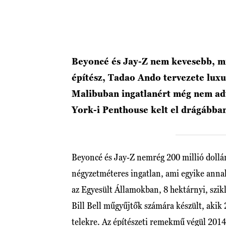
Beyoncé és Jay-Z nem kevesebb, mint
építész, Tadao Ando tervezete luxus
Malibuban ingatlanért még nem adt
York-i Penthouse kelt el drágábba
Beyoncé és Jay-Z nemrég 200 millió doll
négyzetméteres ingatlan, ami egyike anna
az Egyesült Államokban, 8 hektárnyi, szik
Bill Bell műgyűjtők számára készült, akik 
telekre. Az építészeti remekmű végül 2014-b