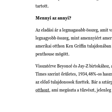
tartott.
Mennyi az annyi?
Az eladási ár a legmagasabb összeg, amit v
legnagyobb összeg, mint amennyiért amerik
amerikai otthon Ken Griffin tulajdonában
penthouse mögött.
Visszatérve Beyoncé és Jay-Z birtokához, a 
Times szerint őrületes, 1934,48%-os haszno
az előző tulajdonosok fizettek. Bár a sztár
otthont
, ami megúszta a tűzvészt, jelenleg 