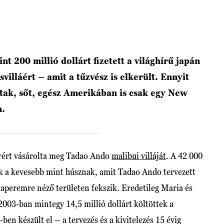
 200 millió dollárt fizetett a világhírű japán
villáért – amit a tűzvész is elkerült. Ennyit
ak, sőt, egész Amerikában is csak egy New
n.
árért vásárolta meg Tadao Ando
malibui villáját
. A 42 000
k a kevesebb mint húsznak, amit Tadao Ando tervezett
laperemre néző területen fekszik. Eredetileg Maria és
2003-ban mintegy 14,5 millió dollárt költöttek a
en készült el – a tervezés és a kivitelezés 15 évig