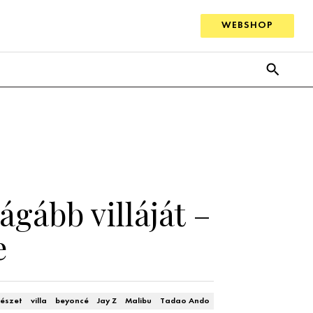
WEBSHOP
gább villáját –
e
tészet
villa
beyoncé
Jay Z
Malibu
Tadao Ando