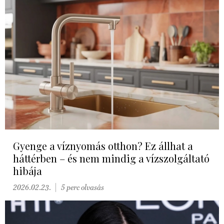
Gyenge a víznyomás otthon? Ez állhat a
háttérben – és nem mindig a vízszolgáltató
hibája
2026.02.23.
5 perc olvasás