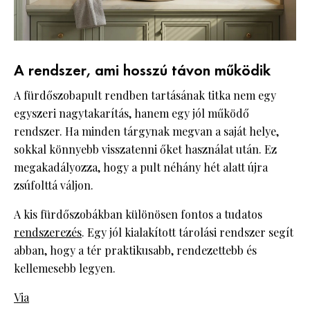
A rendszer, ami hosszú távon működik
A fürdőszobapult rendben tartásának titka nem egy
egyszeri nagytakarítás, hanem egy jól működő
rendszer. Ha minden tárgynak megvan a saját helye,
sokkal könnyebb visszatenni őket használat után. Ez
megakadályozza, hogy a pult néhány hét alatt újra
zsúfolttá váljon.
A kis fürdőszobákban különösen fontos a tudatos
rendszerezés
. Egy jól kialakított tárolási rendszer segít
abban, hogy a tér praktikusabb, rendezettebb és
kellemesebb legyen.
Via