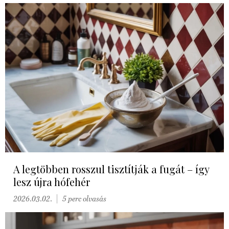
A legtöbben rosszul tisztítják a fugát – így
lesz újra hófehér
2026.03.02.
5 perc olvasás