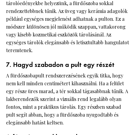
tárolóedényekbe helyezünk, a fürdőszoba sokkal
rendezettebbnek tűnik. Az üveg vagy kerámia adagolók
például egységes megjelenést adhatnak a pulton. Ez a
módszer különösen jól működik szappan, vattakorong
vagy kisebb kozmetikai eszközök tárolásánál. Az
egységes tárolók elegánsabb és letisztultabb hangulatot
teremtenek.
7. Hagyd szabadon a pult egy részét
A fürdőszobapult rendszerezésének egyik titka, hogy
nem kell minden centimétert kihasználni. Ha a felület
egy része üres marad, a tér sokkal tágasabbnak tűnik. A
lakberendezők szerint a vizuális rend legalább olyan
fontos, mint a praktikus tárolás. Egy részben szabad
pult segít abban, hogy a fürdőszoba nyugodtabb és
elegánsabb hatást keltsen.