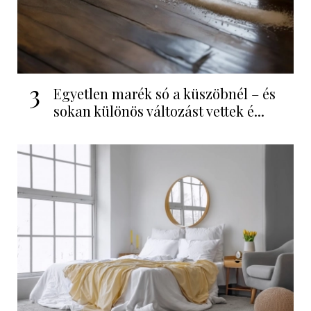
3
Egyetlen marék só a küszöbnél – és
sokan különös változást vettek é...