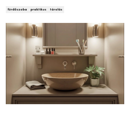
Kert és terasz
HÍRLEVÉL
fürdőszoba
praktikus
tárolás