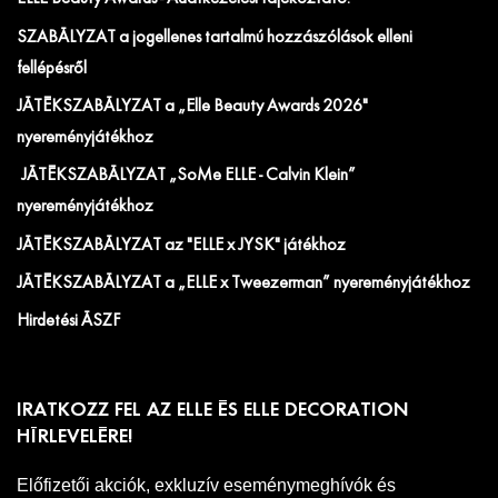
SZABÁLYZAT a jogellenes tartalmú hozzászólások elleni
fellépésről
JÁTÉKSZABÁLYZAT a „Elle Beauty Awards 2026"
nyereményjátékhoz
JÁTÉKSZABÁLYZAT „SoMe ELLE - Calvin Klein”
nyereményjátékhoz
JÁTÉKSZABÁLYZAT az "ELLE x JYSK" játékhoz
JÁTÉKSZABÁLYZAT a „ELLE x Tweezerman” nyereményjátékhoz
Hirdetési ÁSZF
IRATKOZZ FEL AZ ELLE ÉS ELLE DECORATION
HÍRLEVELÉRE!
Előfizetői akciók, exkluzív eseménymeghívók és