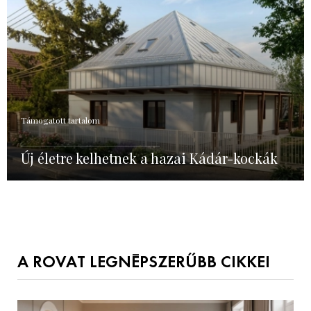
Támogatott tartalom
Új életre kelhetnek a hazai Kádár-kockák
A ROVAT LEGNÉPSZERŰBB CIKKEI