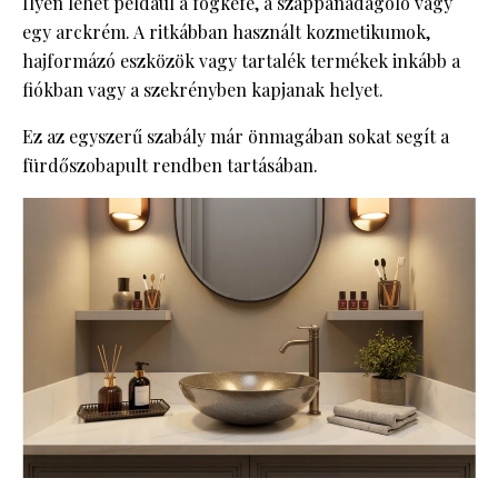
Ilyen lehet például a fogkefe, a szappanadagoló vagy
egy arckrém. A ritkábban használt kozmetikumok,
hajformázó eszközök vagy tartalék termékek inkább a
fiókban vagy a szekrényben kapjanak helyet.
Ez az egyszerű szabály már önmagában sokat segít a
fürdőszobapult rendben tartásában.