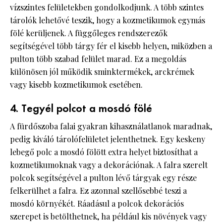
vízszintes felületekben gondolkodjunk. A több szintes
tárolók lehetővé teszik, hogy a kozmetikumok egymás
fölé kerüljenek. A függőleges rendszerezők
segítségével több tárgy fér el kisebb helyen, miközben a
pulton több szabad felület marad. Ez a megoldás
különösen jól működik sminktermékek, arckrémek
vagy kisebb kozmetikumok esetében.
4. Tegyél polcot a mosdó fölé
A fürdőszoba falai gyakran kihasználatlanok maradnak,
pedig kiváló tárolófelületet jelenthetnek. Egy keskeny
lebegő polc a mosdó fölött extra helyet biztosíthat a
kozmetikumoknak vagy a dekorációnak. A falra szerelt
polcok segítségével a pulton lévő tárgyak egy része
felkerülhet a falra. Ez azonnal szellősebbé teszi a
mosdó környékét. Ráadásul a polcok dekorációs
szerepet is betölthetnek, ha például kis növények vagy