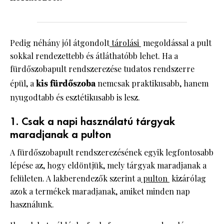
Pedig néhány jól átgondolt
tárolási
megoldással a pult
sokkal rendezettebb és átláthatóbb lehet. Ha a
fürdőszobapult rendszerezése tudatos rendszerre
épül, a
kis fürdőszoba
nemcsak praktikusabb, hanem
nyugodtabb és esztétikusabb is lesz.
1. Csak a napi használatú tárgyak
maradjanak a pulton
A fürdőszobapult rendszerezésének egyik legfontosabb
lépése az, hogy eldöntjük, mely tárgyak maradjanak a
felületen. A lakberendezők szerint a
pulton
kizárólag
azok a termékek maradjanak, amiket minden nap
használunk.