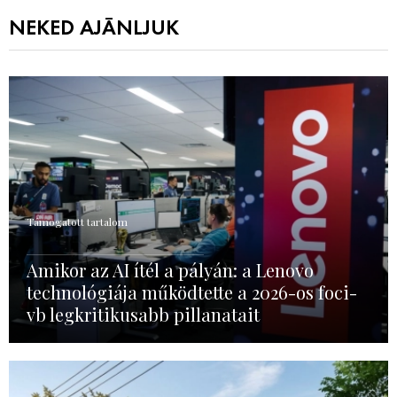
NEKED AJÁNLJUK
Támogatott tartalom
Amikor az AI ítél a pályán: a Lenovo
technológiája működtette a 2026-os foci-
vb legkritikusabb pillanatait