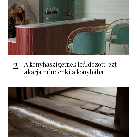
2
A konyhaszigetnek leáldozott, ezt
akarja mindenki a konyhába