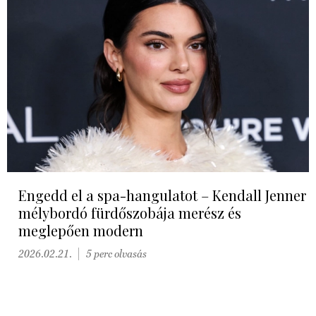
Engedd el a spa-hangulatot – Kendall Jenner
mélybordó fürdőszobája merész és
meglepően modern
2026.02.21.
5 perc olvasás