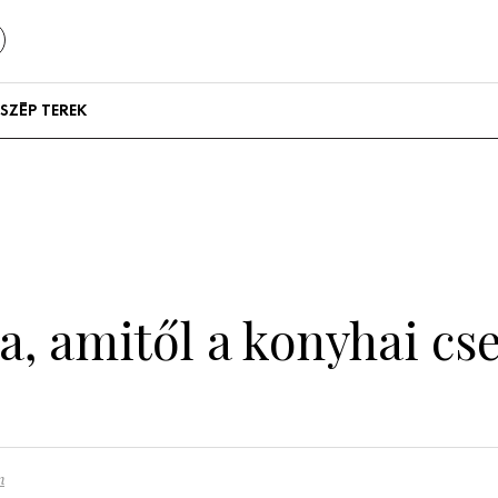
SZÉP TEREK
Szállodák és
vendégházak
Lakások
ba, amitől a konyhai c
n