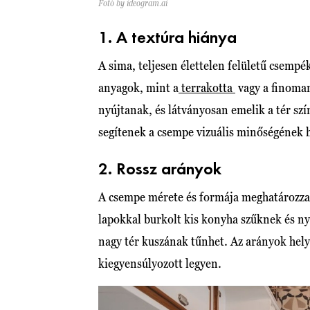
Fotó by ideogram.ai
1. A textúra hiánya
A sima, teljesen élettelen felületű csempék
anyagok, mint a
terrakotta
vagy a finoman
nyújtanak, és látványosan emelik a tér szí
segítenek a csempe vizuális minőségének 
2. Rossz arányok
A csempe mérete és formája meghatározza,
lapokkal burkolt kis konyha szűknek és n
nagy tér kuszának tűnhet. Az arányok hely
kiegyensúlyozott legyen.