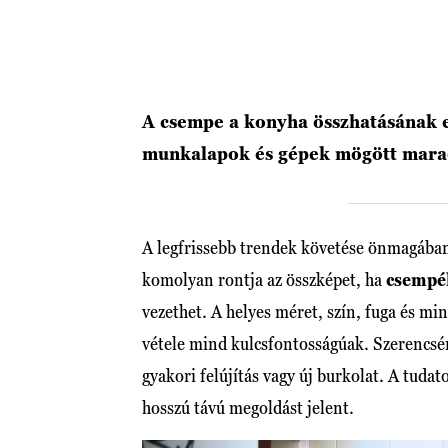
A csempe a konyha összhatásának e
munkalapok és gépek mögött marad
A legfrissebb trendek követése önmagába
komolyan rontja az összképet, ha
csempé
vezethet. A helyes méret, szín, fuga és min
vétele mind kulcsfontosságúak. Szerencsér
gyakori felújítás vagy új burkolat. A tudat
hosszú távú megoldást jelent.