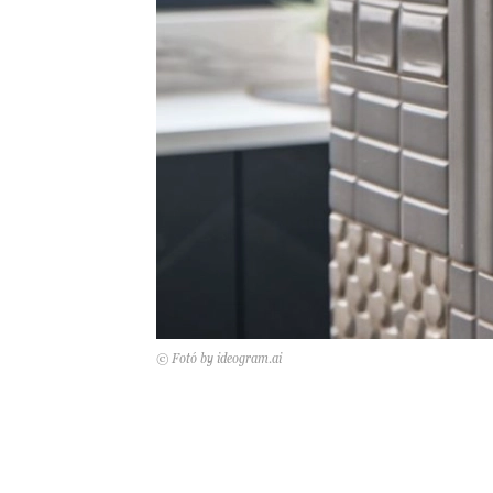
© Fotó by ideogram.ai