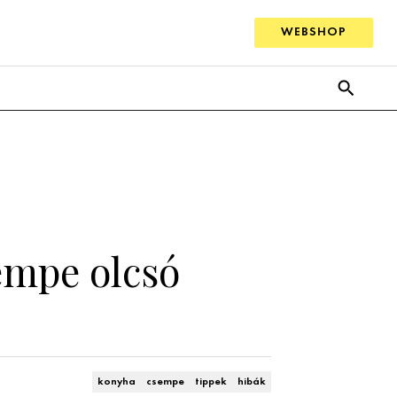
WEBSHOP
sempe olcsó
konyha
csempe
tippek
hibák