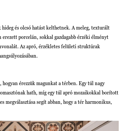
 hideg és olcsó hatást kelthetnek. A meleg, texturált
 erezett porcelán, sokkal gazdagabb érzéki élményt
nvonalát. Az apró, érzékletes felületi struktúrak
hangsúlyozásában.
 hogyan érezzük magunkat a térben. Egy túl nagy
yomasztónak hath, míg egy túl apró mozaikokkal borított
es megválasztása segít abban, hogy a tér harmonikus,