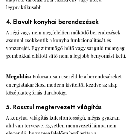
legpraktikusabb.
4. Elavult konyhai berendezések
A régi vagy nem megfelelően működő berendezések
azonnal csökkentik a konyha funkcionalitását és
vonzerejét. Egy zümmögő hűtő vagy sárguló műanyag
gombokkal ellátott sütő nem a legjobb benyomást kelti.
Megoldás:
Fokozatosan cseréld le a berendezéseket
energiatakarékos, modern kiviteltől kezdve az alap
középkategóriás darabokig.
5. Rosszul megtervezett világítás
A konyhai
világítás
kulcsfontosságú, mégis gyakran
alul van tervezve. Egyetlen mennyezeti lámpa nem
elegendő, hogy megfelelően bevilágítsa a