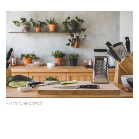
Kert és terasz
HÍRLEVÉL
© Fotó by ideogram.ai