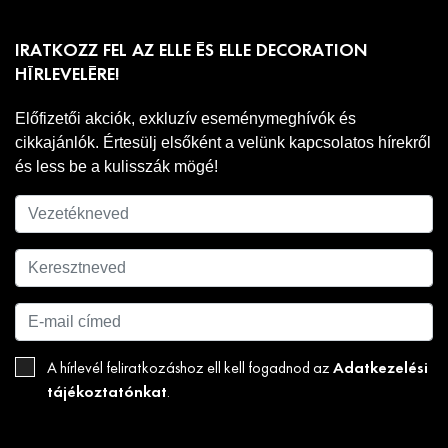
IRATKOZZ FEL AZ ELLE ÉS ELLE DECORATION
HÍRLEVELÉRE!
Előfizetői akciók, exkluzív eseménymeghívók és
cikkajánlók. Értesülj elsőként a velünk kapcsolatos hírekről
és less be a kulisszák mögé!
Adatkezelési
A hírlevél feliratkozáshoz ell kell fogadnod az
tájékoztatónkat
.