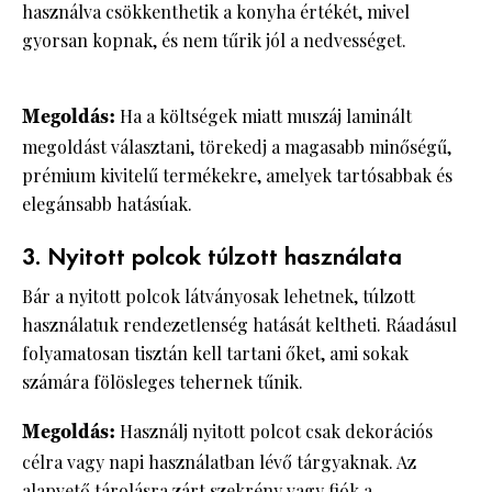
használva csökkenthetik a konyha értékét, mivel
gyorsan kopnak, és nem tűrik jól a nedvességet.
Megoldás:
Ha a költségek miatt muszáj laminált
megoldást választani, törekedj a magasabb minőségű,
prémium kivitelű termékekre, amelyek tartósabbak és
elegánsabb hatásúak.
3. Nyitott polcok túlzott használata
Bár a nyitott polcok látványosak lehetnek, túlzott
használatuk rendezetlenség hatását keltheti. Ráadásul
folyamatosan tisztán kell tartani őket, ami sokak
számára fölösleges tehernek tűnik.
Megoldás:
Használj nyitott polcot csak dekorációs
célra vagy napi használatban lévő tárgyaknak. Az
alapvető tárolásra zárt
szekrény vagy fiók
a