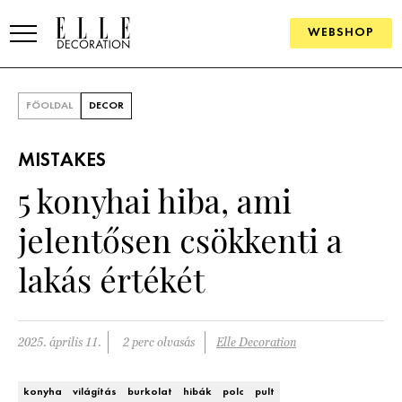
WEBSHOP
ELLE.HU
FŐOLDAL
DECOR
HÍREK
MISTAKES
TRENDEK
5 konyhai hiba, ami
SZOBÁK
jelentősen csökkenti a
Konyha
ÖTLETEK
lakás értékét
Fürdőszoba
SZÉP TEREK
Nappali
Szállodák és vendégházak
2025. április 11.
2 perc olvasás
Elle Decoration
WEBSHOP
Hálószoba
Lakások
konyha
világítás
burkolat
hibák
polc
pult