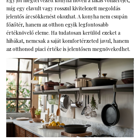
Egy jól megtervezett konyha növeli a lakás vonzerejét,
míg egy elavult vagy rosszul kivitelezett megoldás
jelentős árcsökkenést okozhat. A konyha nem csupán
főzőtér, hanem az otthon egyik legfontosabb
értéknövelő eleme. Ha tudatosan kerülöd ezeket a
hibákat, nemcsak a saját komfortérzeted javul, hanem
az otthonod piaci értéke is jelentősen megnövekedhet.