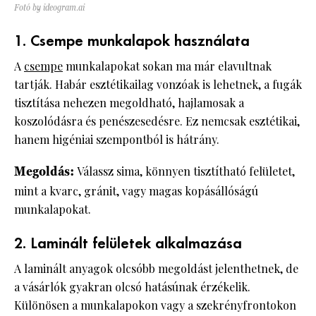
Fotó by ideogram.ai
1. Csempe munkalapok használata
A
csempe
munkalapokat sokan ma már elavultnak
tartják. Habár esztétikailag vonzóak is lehetnek, a fugák
tisztítása nehezen megoldható, hajlamosak a
koszolódásra és penészesedésre. Ez nemcsak esztétikai,
hanem higéniai szempontból is hátrány.
Megoldás:
Válassz sima, könnyen tisztítható felületet,
mint a kvarc, gránit, vagy magas kopásállóságú
munkalapokat.
2. Laminált felületek alkalmazása
A laminált anyagok olcsóbb megoldást jelenthetnek, de
a vásárlók gyakran olcsó hatásúnak érzékelik.
Különösen a munkalapokon vagy a szekrényfrontokon