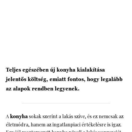
Teljes egészében új konyha kialakítása
jelentős költség, emiatt fontos, hogy legalább
az alapok rendben legyenek.
A
konyha
sokak szerint a lakás szíve, és ez nemcsak az
életmódra, hanem az ingatlanpiaci értékelésre is igaz.