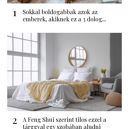
1
Sokkal boldogabbak azok az
emberek, akiknek ez a 3 dolog...
2
A Feng Shui szerint tilos ezzel a
tárggyal egy szobában aludni