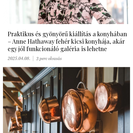
Praktikus és gyönyörű kiállítás a konyhában
– Anne Hathaway fehér kicsi konyhája, akár
egy jól funkcionáló galéria is lehetne
2025.04.08.
3 perc olvasás