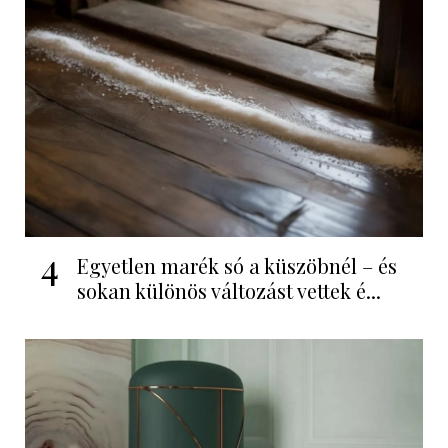
4
Egyetlen marék só a küszöbnél – és
sokan különös változást vettek é...