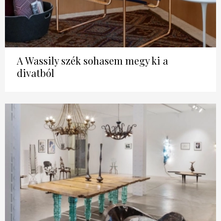
A Wassily szék sohasem megy ki a
divatból