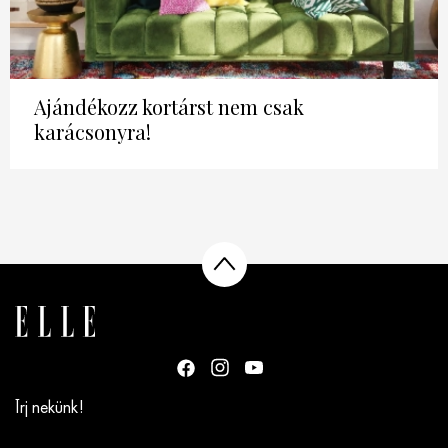
Ajándékozz kortárst nem csak
karácsonyra!
Írj nekünk!