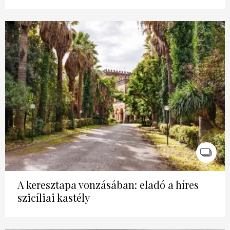
A keresztapa vonzásában: eladó a híres
szicíliai kastély