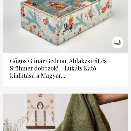
Gőgös Gúnár Gedeon, Ablakzsiráf és
Stühmer dobozok! – Lukáts Kató
kiállítása a Magyar...