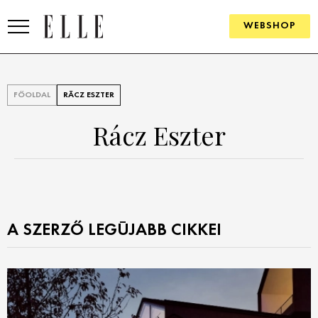
WEBSHOP
DIVAT
FŐOLDAL
RÁCZ ESZTER
ELLE DIGITAL
Rácz Eszter
GOURMET AWARDS
SZÉPSÉG
KULTÚRA
A SZERZŐ LEGÚJABB CIKKEI
PSZICHÉ
ÉLETMÓD
PÁRKAPCSOLAT