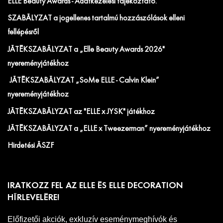
ELLE Beauty Awards - Adatkezelési tájékoztató.
SZABÁLYZAT a jogellenes tartalmú hozzászólások elleni
fellépésről
JÁTÉKSZABÁLYZAT a „Elle Beauty Awards 2026"
nyereményjátékhoz
JÁTÉKSZABÁLYZAT „SoMe ELLE - Calvin Klein”
nyereményjátékhoz
JÁTÉKSZABÁLYZAT az "ELLE x JYSK" játékhoz
JÁTÉKSZABÁLYZAT a „ELLE x Tweezerman” nyereményjátékhoz
Hirdetési ÁSZF
IRATKOZZ FEL AZ ELLE ÉS ELLE DECORATION
HÍRLEVELÉRE!
Előfizetői akciók, exkluzív eseménymeghívók és