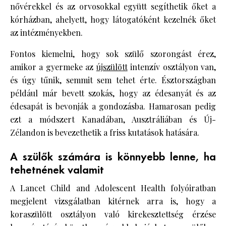
nővérekkel és az orvosokkal együtt segíthetik őket a
kórházban, ahelyett, hogy látogatóként kezelnék őket
az intézményekben.
Fontos kiemelni, hogy sok szülő szorongást érez,
amikor a gyermeke az
újszülött
intenzív osztályon van,
és úgy tűnik, semmit sem tehet érte. Észtországban
például már bevett szokás, hogy az édesanyát és az
édesapát is bevonják a gondozásba. Hamarosan pedig
ezt a módszert Kanadában, Ausztráliában és Új-
Zélandon is bevezethetik a friss kutatások hatására.
A szülők számára is könnyebb lenne, ha
tehetnének valamit
A Lancet Child and Adolescent Health folyóiratban
megjelent vizsgálatban kitérnek arra is, hogy a
koraszülött osztályon való kirekesztettség érzése