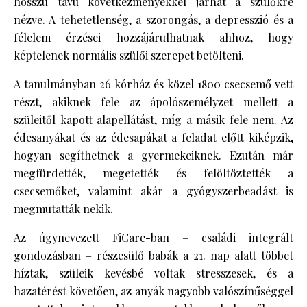
hosszú távú következményekkel járhat a szülőkre
nézve. A tehetetlenség, a szorongás, a depresszió és a
félelem érzései hozzájárulhatnak ahhoz, hogy
képtelenek normális szülői szerepet betölteni.
A tanulmányban 26 kórház és közel 1800 csecsemő vett
részt, akiknek fele az ápolószemélyzet mellett a
szüleitől kapott alapellátást, míg a másik fele nem. Az
édesanyákat és az édesapákat a feladat előtt kiképzik,
hogyan segíthetnek a gyermekeiknek. Ezután már
megfürdették, megetették és felöltöztették a
csecsemőket, valamint akár a gyógyszerbeadást is
megmutatták nekik.
Az úgynevezett FiCare-ban – családi integrált
gondozásban – részesülő babák a 21. nap alatt többet
híztak, szüleik kevésbé voltak stresszesek, és a
hazatérést követően, az anyák nagyobb valószínűséggel