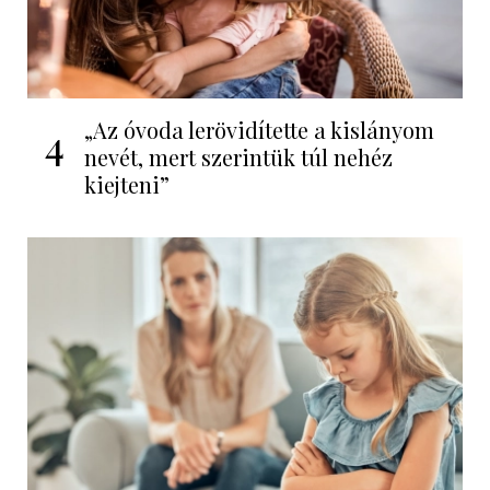
„Az óvoda lerövidítette a kislányom
4
nevét, mert szerintük túl nehéz
kiejteni”