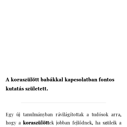
HÍRLEVÉL
A koraszülött babákkal kapcsolatban fontos
kutatás született.
Egy új tanulmányban rávilágítottak a tudósok arra,
hogy a
koraszülött
ek jobban fejlődnek, ha szüleik a