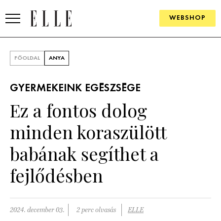
WEBSHOP
DIVAT
FŐOLDAL
ANYA
ELLE DIGITAL
GYERMEKEINK EGÉSZSÉGE
GOURMET AWARDS
Ez a fontos dolog
SZÉPSÉG
minden koraszülött
KULTÚRA
babának segíthet a
PSZICHÉ
fejlődésben
ÉLETMÓD
2024. december 03.
2 perc olvasás
ELLE
PÁRKAPCSOLAT