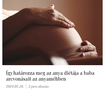
Így határozza meg az anya diétája a baba
arcvonásait az anyaméhben
2024.05.10.
2 perc olvasás