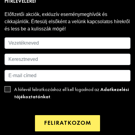
HÍRLEVELÉRE!
Előfizetői akciók, exkluzív eseménymeghívók és
cikkajánlók. Értesülj elsőként a velünk kapcsolatos hírekről
és less be a kulisszák mögé!
Adatkezelési
A hírlevél feliratkozáshoz ell kell fogadnod az
tájékoztatónkat
.
FELIRATKOZOM