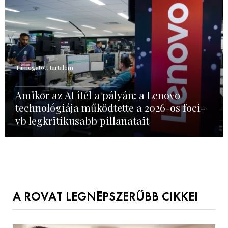
Támogatott tartalom
Amikor az AI ítél a pályán: a Lenovo
technológiája működtette a 2026-os foci-
vb legkritikusabb pillanatait
A ROVAT LEGNÉPSZERŰBB CIKKEI