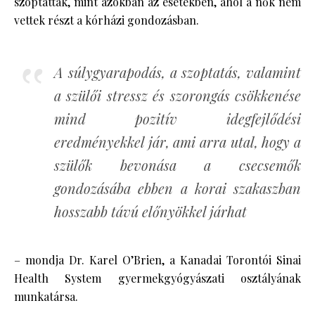
szoptattak, mint azokban az esetekben, ahol a nők nem
vettek részt a kórházi gondozásban.
A súlygyarapodás, a szoptatás, valamint
a szülői stressz és szorongás csökkenése
mind pozitív idegfejlődési
eredményekkel jár, ami arra utal, hogy a
szülők bevonása a csecsemők
gondozásába ebben a korai szakaszban
hosszabb távú előnyökkel járhat
– mondja Dr. Karel O’Brien, a Kanadai Torontói Sinai
Health System gyermekgyógyászati ​​osztályának
munkatársa.