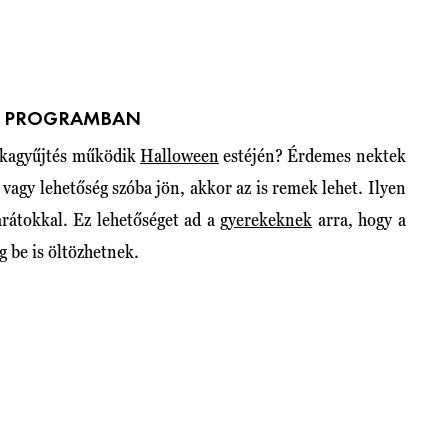
GI PROGRAMBAN
orkagyűjtés működik
Halloween
estéjén? Érdemes nektek
agy lehetőség szóba jön, akkor az is remek lehet. Ilyen
arátokkal. Ez lehetőséget ad a
gyerekeknek
arra, hogy a
g be is öltözhetnek.