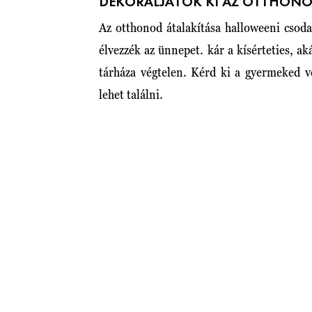
DEKORÁLJÁTOK KI AZ OTTHONO
Az otthonod átalakítása halloweeni csod
élvezzék az ünnepet. kár a kísérteties, ak
tárháza végtelen. Kérd ki a gyermeked v
lehet találni.