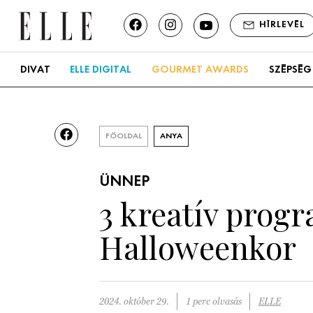
HÍRLEVÉL
DIVAT
ELLE DIGITAL
GOURMET AWARDS
SZÉPSÉG
FŐOLDAL
ANYA
ÜNNEP
3 kreatív prog
Halloweenkor
2024. október 29.
1 perc olvasás
ELLE