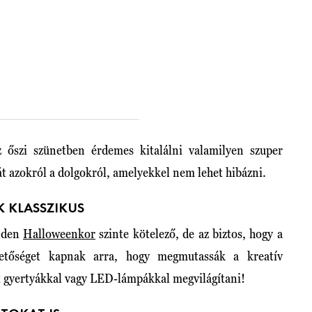
z őszi szünetben érdemes kitalálni valamilyen szuper
t azokról a dolgokról, amelyekkel nem lehet hibázni.
 KLASSZIKUS
inden
Halloweenkor
szinte kötelező, de az biztos, hogy a
hetőséget kapnak arra, hogy megmutassák a kreatív
ket gyertyákkal vagy LED-lámpákkal megvilágítani!