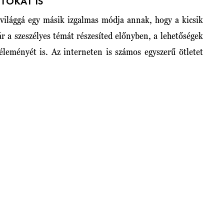
TOKAT IS
avilággá egy másik izgalmas módja annak, hogy a kicsik
ár a szeszélyes témát részesíted előnyben, a lehetőségek
éleményét is. Az interneten is számos egyszerű ötletet