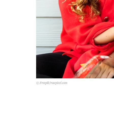
© Freepik/rawpixel.com