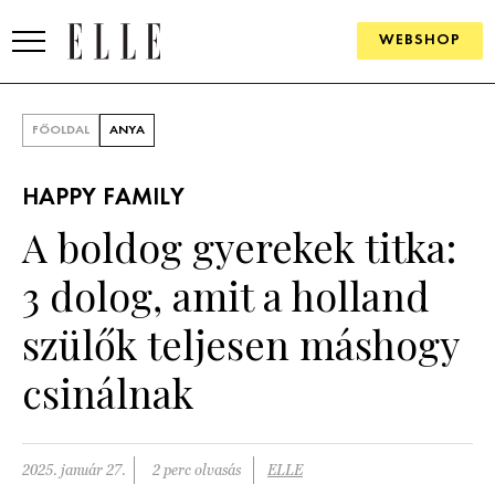
WEBSHOP
DIVAT
FŐOLDAL
ANYA
ELLE DIGITAL
HAPPY FAMILY
GOURMET AWARDS
A boldog gyerekek titka:
SZÉPSÉG
3 dolog, amit a holland
KULTÚRA
szülők teljesen máshogy
PSZICHÉ
csinálnak
ÉLETMÓD
2025. január 27.
2 perc olvasás
ELLE
PÁRKAPCSOLAT