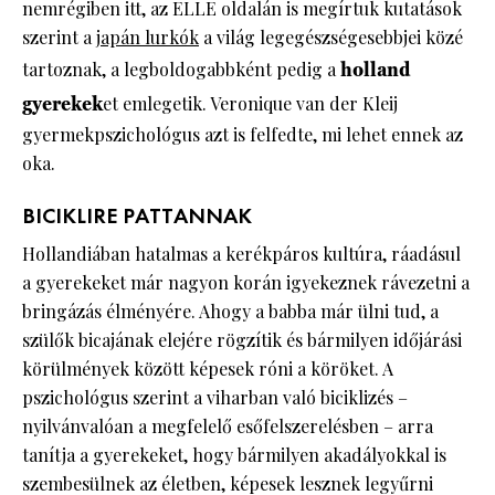
nemrégiben itt, az ELLE oldalán is megírtuk kutatások
szerint a
japán lurkók
a világ legegészségesebbjei közé
tartoznak, a legboldogabbként pedig a
holland
gyerekek
et emlegetik. Veronique van der Kleij
gyermekpszichológus azt is felfedte, mi lehet ennek az
oka.
BICIKLIRE PATTANNAK
Hollandiában hatalmas a kerékpáros kultúra, ráadásul
a gyerekeket már nagyon korán igyekeznek rávezetni a
bringázás élményére. Ahogy a babba már ülni tud, a
szülők bicajának elejére rögzítik és bármilyen időjárási
körülmények között képesek róni a köröket. A
pszichológus szerint a viharban való biciklizés –
nyilvánvalóan a megfelelő esőfelszerelésben – arra
tanítja a gyerekeket, hogy bármilyen akadályokkal is
szembesülnek az életben, képesek lesznek legyűrni