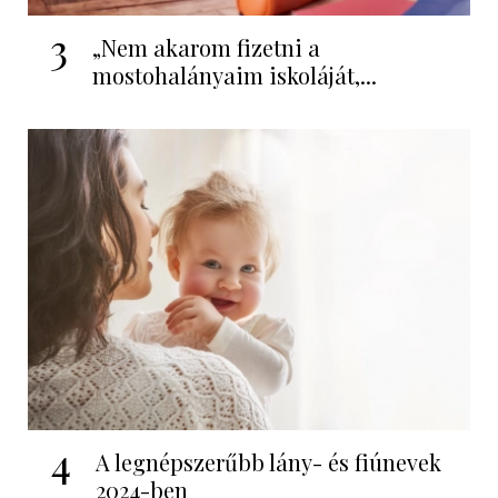
3
„Nem akarom fizetni a
mostohalányaim iskoláját,...
4
A legnépszerűbb lány- és fiúnevek
2024-ben