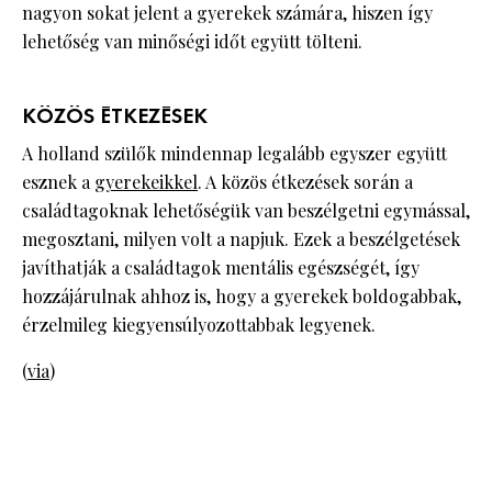
nagyon sokat jelent a gyerekek számára, hiszen így
lehetőség van minőségi időt együtt tölteni.
KÖZÖS ÉTKEZÉSEK
A holland szülők mindennap legalább egyszer együtt
esznek a
gyerekeikkel
. A közös étkezések során a
családtagoknak lehetőségük van beszélgetni egymással,
megosztani, milyen volt a napjuk. Ezek a beszélgetések
javíthatják a családtagok mentális egészségét, így
hozzájárulnak ahhoz is, hogy a gyerekek boldogabbak,
érzelmileg kiegyensúlyozottabbak legyenek.
(
via
)