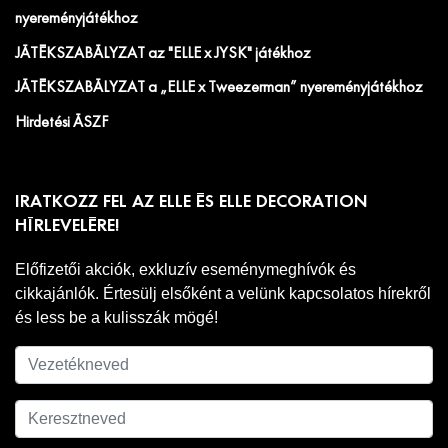
nyereményjátékhoz
JÁTÉKSZABÁLYZAT az "ELLE x JYSK" játékhoz
JÁTÉKSZABÁLYZAT a „ELLE x Tweezerman” nyereményjátékhoz
Hirdetési ÁSZF
IRATKOZZ FEL AZ ELLE ÉS ELLE DECORATION
HÍRLEVELÉRE!
Előfizetői akciók, exkluzív eseménymeghívók és
cikkajánlók. Értesülj elsőként a velünk kapcsolatos hírekről
és less be a kulisszák mögé!