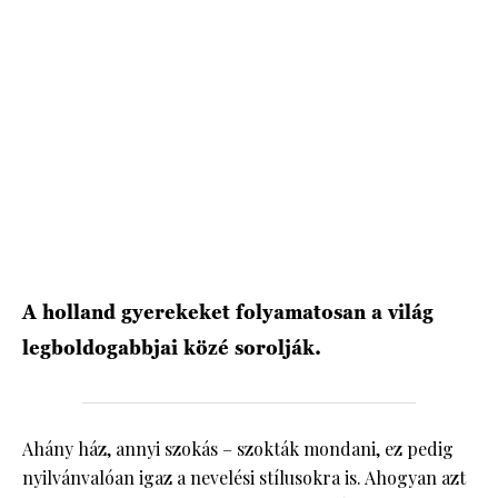
HÍRLEVÉL
A holland gyerekeket folyamatosan a világ
legboldogabbjai közé sorolják.
Ahány ház, annyi szokás – szokták mondani, ez pedig
nyilvánvalóan igaz a nevelési stílusokra is. Ahogyan azt