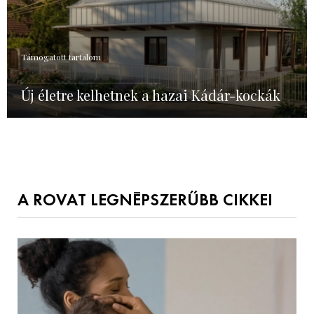
Támogatott tartalom
Új életre kelhetnek a hazai Kádár-kockák
A ROVAT LEGNÉPSZERŰBB CIKKEI