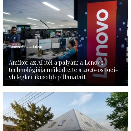
Támogatott tartalom
Amikor az AI ítél a pályán: a Lenovo
technológiája működtette a 2026-os foci-
vb legkritikusabb pillanatait