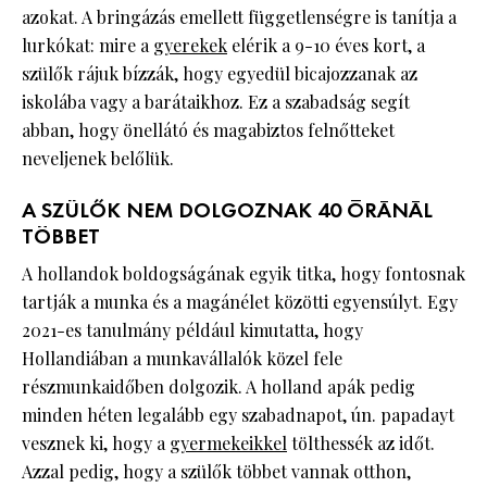
azokat. A bringázás emellett függetlenségre is tanítja a
lurkókat: mire a
gyerekek
elérik a 9-10 éves kort, a
szülők rájuk bízzák, hogy egyedül bicajozzanak az
iskolába vagy a barátaikhoz. Ez a szabadság segít
abban, hogy önellátó és magabiztos felnőtteket
neveljenek belőlük.
A SZÜLŐK NEM DOLGOZNAK 40 ÓRÁNÁL
TÖBBET
A hollandok boldogságának egyik titka, hogy fontosnak
tartják a munka és a magánélet közötti egyensúlyt. Egy
2021-es tanulmány például kimutatta, hogy
Hollandiában a munkavállalók közel fele
részmunkaidőben dolgozik. A holland apák pedig
minden héten legalább egy szabadnapot, ún. papadayt
vesznek ki, hogy a
gyermekeikkel
tölthessék az időt.
Azzal pedig, hogy a szülők többet vannak otthon,