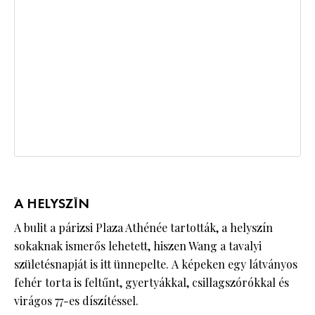
A HELYSZÍN
A bulit a párizsi Plaza Athénée tartották, a helyszín
sokaknak ismerős lehetett, hiszen Wang a tavalyi
születésnapját is itt ünnepelte. A képeken egy látványos
fehér torta is feltűnt, gyertyákkal, csillagszórókkal és
virágos 77-es díszítéssel.