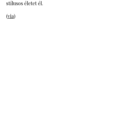
stílusos életet él.
(
via
)