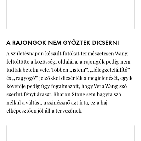
A RAJONGÓK NEM GYŐZTÉK DICSÉRNI
A
születésnapon
készült fotókat természetesen Wang
feltöltötte a közösségi oldalára, a rajongók pedig nem
tudtak betelni vele. Többen „isteni”, „lélegzetelállító”
és „ragyogó” jelzőkkel dicsérték a megjelenését, egyik
követője pedig úgy fogalmazott, hogy Vera Wang szó
szerint fényt áraszt. Sharon Stone sem hagyta szó
nélkül a váltást, a színésznő azt írta, ez a haj
elképesztően jól áll a tervezőnek.