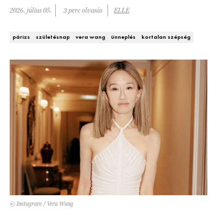
2026. július 05.
3 perc olvasás
ELLE
DECOR
Hírek
HOROSZKÓP
párizs
születésnap
vera wang
ünneplés
kortalan szépség
Trendek
SZTÁRHÍREK
Szobák
BUSINESS
Ötletek
ANYA
Szép terek
AWARDS
BEAUTY AWARDS
EVENT
WEBSHOP
© Instagram / Vera Wang