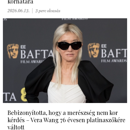
korhatára
2026.06.13.
3 perc olvasás
Bebizonyította, hogy a merészség nem kor
kérdés – Vera Wang 76 évesen platinaszőkére
váltott