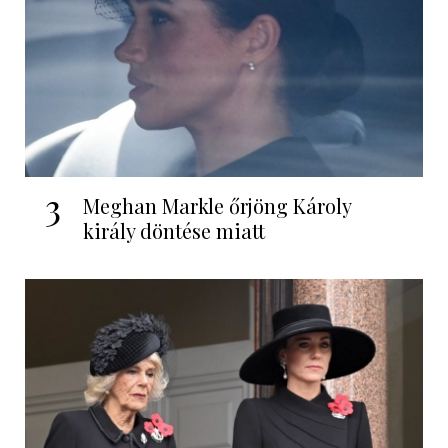
3
Meghan Markle őrjöng Károly
király döntése miatt