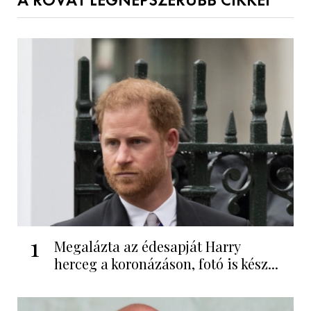
A ROVAT LEGNÉPSZERŰBB CIKKEI
1
Megalázta az édesapját Harry
herceg a koronázáson, fotó is kész...