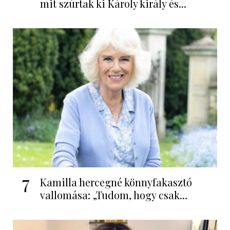
mit szúrtak ki Károly király és...
7
Kamilla hercegné könnyfakasztó
vallomása: „Tudom, hogy csak...