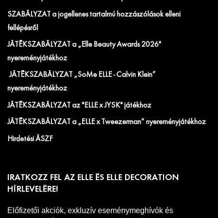
SZABÁLYZAT a jogellenes tartalmú hozzászólások elleni
fellépésről
JÁTÉKSZABÁLYZAT a „Elle Beauty Awards 2026"
nyereményjátékhoz
JÁTÉKSZABÁLYZAT „SoMe ELLE - Calvin Klein”
nyereményjátékhoz
JÁTÉKSZABÁLYZAT az "ELLE x JYSK" játékhoz
JÁTÉKSZABÁLYZAT a „ELLE x Tweezerman” nyereményjátékhoz
Hirdetési ÁSZF
IRATKOZZ FEL AZ ELLE ÉS ELLE DECORATION
HÍRLEVELÉRE!
Előfizetői akciók, exkluzív eseménymeghívók és