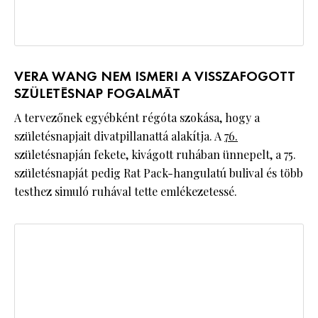
VERA WANG NEM ISMERI A VISSZAFOGOTT
SZÜLETÉSNAP FOGALMÁT
A tervezőnek egyébként régóta szokása, hogy a
születésnapjait divatpillanattá alakítja. A
76.
születésnapján fekete, kivágott ruhában ünnepelt, a 75.
születésnapját pedig Rat Pack-hangulatú bulival és több
testhez simuló ruhával tette emlékezetessé.