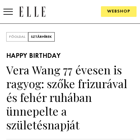
WEBSHOP
DIVAT
FŐOLDAL
SZTÁRHÍREK
ELLE DIGITAL
HAPPY BIRTHDAY
GOURMET AWARDS
Vera Wang 77 évesen is
SZÉPSÉG
ragyog: szőke frizurával
KULTÚRA
és fehér ruhában
PSZICHÉ
ünnepelte a
születésnapját
ÉLETMÓD
PÁRKAPCSOLAT