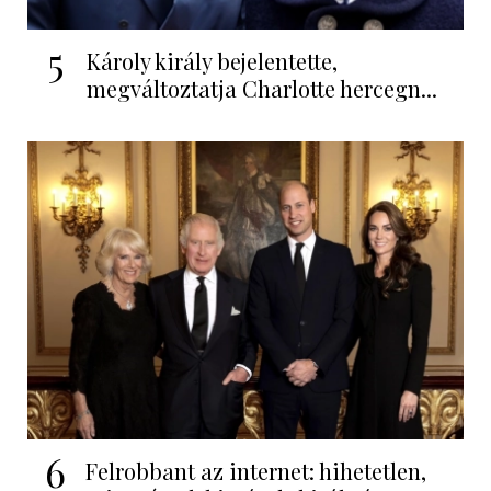
5
Károly király bejelentette,
megváltoztatja Charlotte hercegn...
6
Felrobbant az internet: hihetetlen,