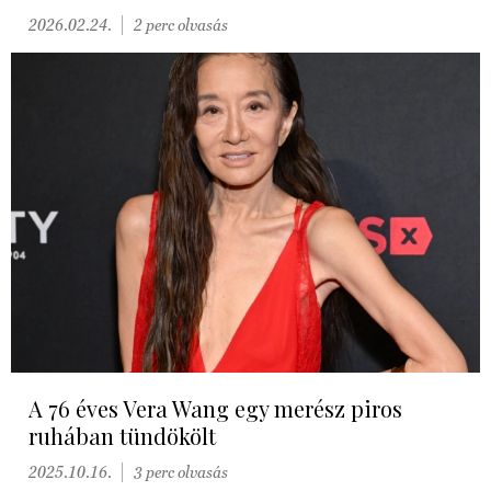
2026.02.24.
2 perc olvasás
A 76 éves Vera Wang egy merész piros
ruhában tündökölt
2025.10.16.
3 perc olvasás