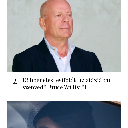
2
Döbbenetes lesifotók az afáziában
szenvedő Bruce Willisről