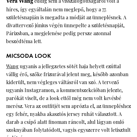
Vera Wang
eddig sem a visszafogottságáról volt a
híres, így egyáltalán nem meglepő, hogy a 77.
születésnapján is megadta a módját az ünneplésnek. A
divattervező június végén ünnepelte a születésnapját,
Párizsban, a megjelenése pedig persze azonnal
beszédtéma lett.
MICSODA LOOK
Wang
ugyanis a jellegzetes sötét haja helyett ezúttal
vállig érő, szőke frizurával jelent meg, később azonban
kiderült, nem végleges váltásról van szó. A tervező
ugyanis Instagramon, a kommentszekcióban jelezte,
parókát viselt, de a look ettől még nem volt kevésbé
merész. Vera az outfitjét sem aprózta el, az ünnepléshez
egy fehér, nyakba akasztós jersey ruhát választott. A
darab a csípő alatt finoman ráncolt, alul lágyan omló
szoknyában folytatódott, vagyis egyszerre volt letisztult