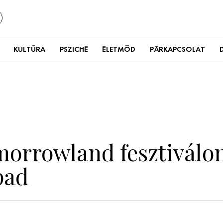
KULTÚRA
PSZICHÉ
ÉLETMÓD
PÁRKAPCSOLAT
orrowland fesztiválon
pad