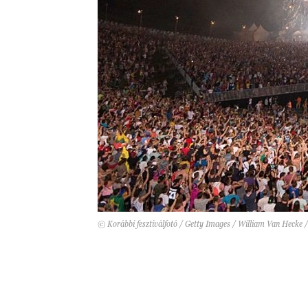
© Korábbi fesztiválfotó / Getty Images / William Van Hecke /