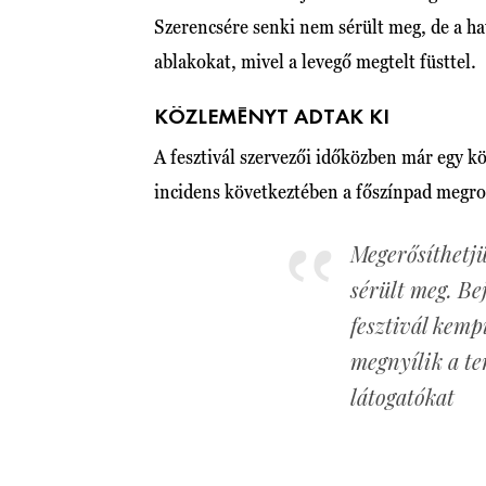
Szerencsére senki nem sérült meg, de a ha
ablakokat, mivel a levegő megtelt füsttel.
KÖZLEMÉNYT ADTAK KI
A fesztivál szervezői időközben már egy kö
incidens következtében a főszínpad megr
Megerősíthetjü
sérült meg. Be
fesztivál kemp
megnyílik a te
látogatókat