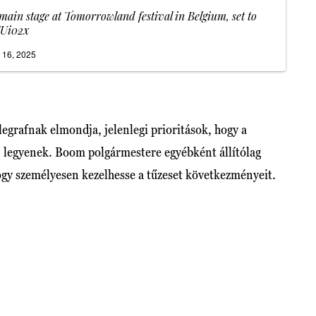
in stage at Tomorrowland festival in Belgium, set to
XUi02x
y 16, 2025
legrafnak elmondja, jelenlegi prioritások, hogy a
n legyenek. Boom polgármestere egyébként állítólag
ogy személyesen kezelhesse a tűzeset következményeit.