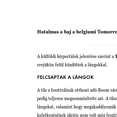
Hatalmas a baj a belgiumi Tomorro
A külföldi hírportálok jelentése szerint a
erejükön felül küzdöttek a lángokkal.
FELCSAPTAK A LÁNGOK
A tűz a fesztiválnak otthont adó Boom váro
pedig teljesen megsemmisítette azt. A tűz
lángokat, valamint hogy megakadályozzák a
keletkezésének idején nem volt még feszti