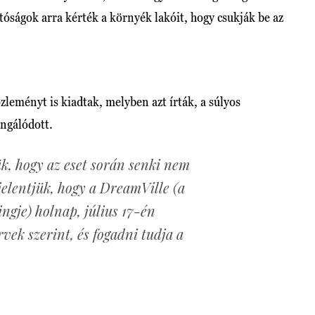
tóságok arra kérték a környék lakóit, hogy csukják be az
zleményt is kiadtak, melyben azt írták, a súlyos
ongálódott.
k, hogy az eset során senki nem
jelentjük, hogy a DreamVille (a
ingje) holnap, július 17-én
rvek szerint, és fogadni tudja a