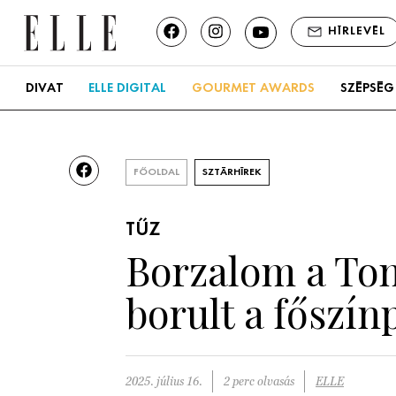
HÍRLEVÉL
DIVAT
ELLE DIGITAL
GOURMET AWARDS
SZÉPSÉG
FŐOLDAL
SZTÁRHÍREK
TŰZ
Borzalom a Tom
borult a főszín
2025. július 16.
2 perc olvasás
ELLE