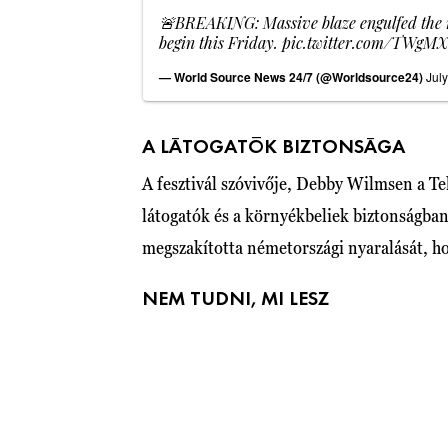
🚨BREAKING: Massive blaze engulfed the ma
begin this Friday.
pic.twitter.com/TWgM
— World Source News 24/7 (@Worldsource24)
Jul
A LÁTOGATÓK BIZTONSÁGA
A fesztivál szóvivője, Debby Wilmsen a Te
látogatók és a környékbeliek biztonságba
megszakította németországi nyaralását, h
NEM TUDNI, MI LESZ