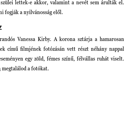
 szülei lettek-e akkor, valamint a nevét sem árulták el.
i fogják a nyilvánosság elől.
Z
randós Vanessa Kirby. A korona sztárja a hamarosan
sek című filmjének fotózásán vett részt néhány nappal
seményen egy zöld, fémes színű, félvállas ruhát viselt.
a
megtalálod a fotókat.