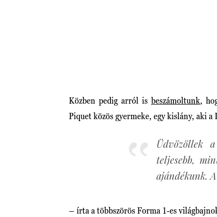
Közben pedig arról is
beszámoltunk
, ho
Piquet közös gyermeke, egy kislány, aki a 
Üdvözöllek a
teljesebb, mi
ajándékunk. A
– írta a többszörös Forma 1-es világbajno