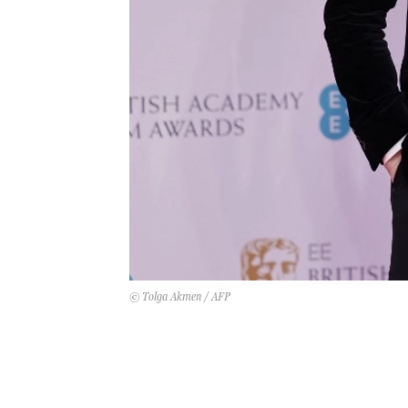
© Tolga Akmen / AFP