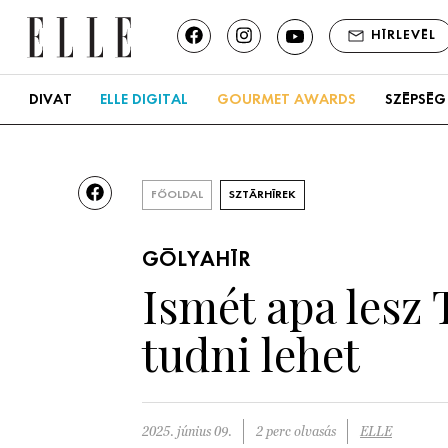
HÍRLEVÉL
DIVAT
ELLE DIGITAL
GOURMET AWARDS
SZÉPSÉG
FŐOLDAL
SZTÁRHÍREK
GÓLYAHÍR
Ismét apa lesz
tudni lehet
2025. június 09.
2 perc olvasás
ELLE