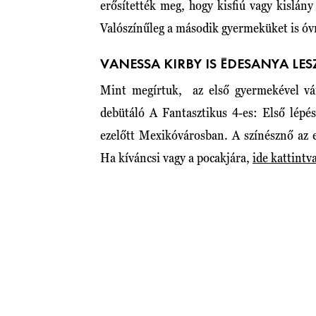
erősítették meg, hogy kisfiú vagy kislány
Valószínűleg a második gyermeküket is óvn
VANESSA KIRBY IS ÉDESANYA LES
Mint megírtuk, az első gyermekével vá
debütáló A Fantasztikus 4-es: Első lépé
ezelőtt Mexikóvárosban. A színésznő az e
Ha kíváncsi vagy a pocakjára,
ide kattintv