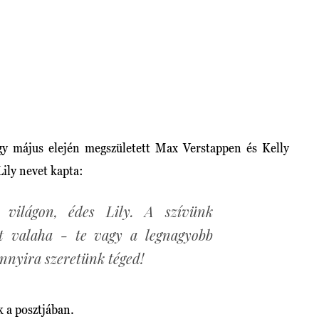
gy május elején megszületett Max Verstappen és Kelly
Lily nevet kapta:
 világon, édes Lily. A szívünk
nt valaha - te vagy a legnagyobb
nnyira szeretünk téged!
k a posztjában.