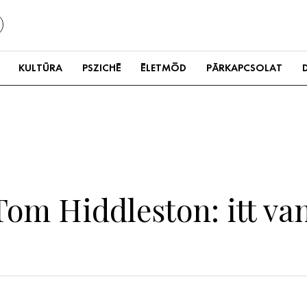
KULTÚRA
PSZICHÉ
ÉLETMÓD
PÁRKAPCSOLAT
 Tom Hiddleston: itt v