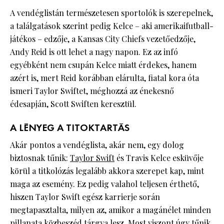
A vendéglistán természetesen sportolók is szerepelnek,
a találgatások szerint pedig Kelce – aki amerikaifutball-
játékos – edzője, a Kansas City Chiefs vezetőedzője,
Andy Reid is ott lehet a nagy napon. Ez az infó
egyébként nem csupán Kelce miatt érdekes, hanem
azért is, mert Reid korábban elárulta, fiatal kora óta
ismeri Taylor Swiftet, méghozzá az énekesnő
édesapján, Scott Swiften keresztül.
A LÉNYEG A TITOKTARTÁS
Akár pontos a vendéglista, akár nem, egy dolog
biztosnak tűnik:
Taylor Swift
és Travis Kelce esküvője
körül a titkolózás legalább akkora szerepet kap, mint
maga az esemény. Ez pedig valahol teljesen érthető,
hiszen Taylor Swift egész karrierje során
megtapasztalta, milyen az, amikor a magánélet minden
pillanata közbeszéd tárgya lesz. Most viszont úgy tűnik,