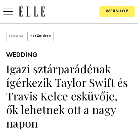
WEBSHOP
DIVAT
FŐOLDAL
SZTÁRHÍREK
ELLE DIGITAL
WEDDING
GOURMET AWARDS
Igazi sztárparádénak
SZÉPSÉG
ígérkezik Taylor Swift és
KULTÚRA
Travis Kelce esküvője,
PSZICHÉ
ők lehetnek ott a nagy
napon
ÉLETMÓD
PÁRKAPCSOLAT