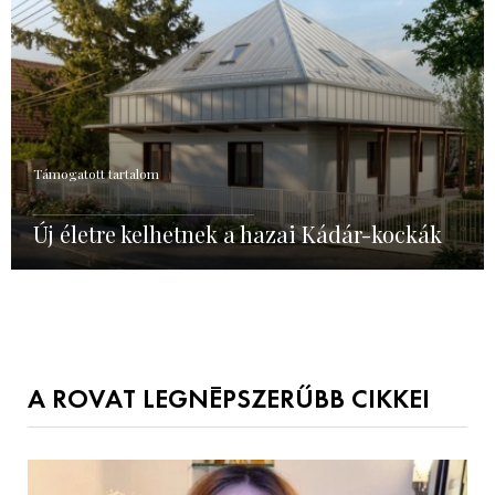
Támogatott tartalom
Új életre kelhetnek a hazai Kádár-kockák
A ROVAT LEGNÉPSZERŰBB CIKKEI