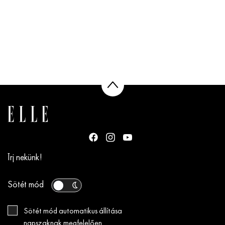
Írj nekünk!
Sötét mód
Sötét mód automatikus állítása
napszaknak megfelelően