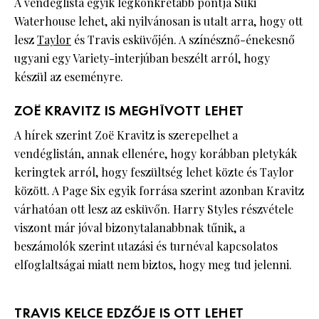
A vendéglista egyik legkonkrétabb pontja Suki
Waterhouse lehet, aki nyilvánosan is utalt arra, hogy ott
lesz
Taylor
és Travis esküvőjén. A színésznő-énekesnő
ugyani egy Variety-interjúban beszélt arról, hogy
készül az eseményre.
ZOË KRAVITZ IS MEGHÍVOTT LEHET
A hírek szerint Zoë Kravitz is szerepelhet a
vendéglistán, annak ellenére, hogy korábban pletykák
keringtek arról, hogy feszültség lehet közte és Taylor
között. A Page Six egyik forrása szerint azonban Kravitz
várhatóan ott lesz az esküvőn. Harry Styles részvétele
viszont már jóval bizonytalanabbnak tűnik, a
beszámolók szerint utazási és turnéval kapcsolatos
elfoglaltságai miatt nem biztos, hogy meg tud jelenni.
TRAVIS KELCE EDZŐJE IS OTT LEHET