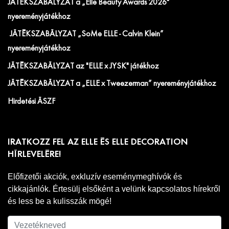
JÁTÉKSZABÁLYZAT a „Elle Beauty Awards 2026"
nyereményjátékhoz
JÁTÉKSZABÁLYZAT „SoMe ELLE - Calvin Klein”
nyereményjátékhoz
JÁTÉKSZABÁLYZAT az "ELLE x JYSK" játékhoz
JÁTÉKSZABÁLYZAT a „ELLE x Tweezerman” nyereményjátékhoz
Hirdetési ÁSZF
IRATKOZZ FEL AZ ELLE ÉS ELLE DECORATION
HÍRLEVELÉRE!
Előfizetői akciók, exkluzív eseménymeghívók és
cikkajánlók. Értesülj elsőként a velünk kapcsolatos hírekről
és less be a kulisszák mögé!