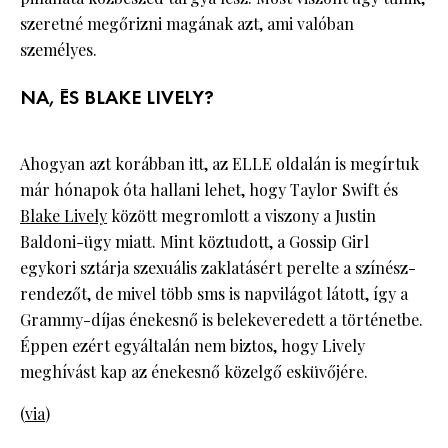
szeretné megőrizni magának azt, ami valóban
személyes.
NA, ÉS BLAKE LIVELY?
Ahogyan azt korábban itt, az ELLE oldalán is megírtuk
már hónapok óta hallani lehet, hogy Taylor Swift és
Blake Lively
között megromlott a viszony a Justin
Baldoni-ügy miatt. Mint köztudott, a Gossip Girl
egykori sztárja szexuális zaklatásért perelte a színész-
rendezőt, de mivel több sms is napvilágot látott, így a
Grammy-díjas énekesnő is belekeveredett a történetbe.
Éppen ezért egyáltalán nem biztos, hogy Lively
meghívást kap az énekesnő közelgő esküvőjére.
(
via
)