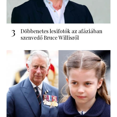
3
Döbbenetes lesifotók az afáziában
szenvedő Bruce Willisről