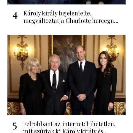
4
Károly király bejelentette,
megváltoztatja Charlotte hercegn...
5
Felrobbant az internet: hihetetlen,
mit szúrtak ki Károly király és...