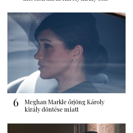
6
Meghan Markle őrjöng Károly
király döntése miatt