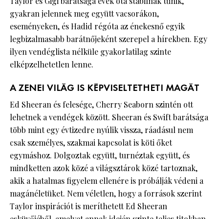
Taylor és Gigi barátsága évek óta stabilnak tűnik,
gyakran jelennek meg együtt vacsorákon,
eseményeken, és Hadid régóta az énekesnő egyik
legbizalmasabb barátnőjeként szerepel a hírekben. Egy
ilyen vendéglista nélküle gyakorlatilag szinte
elképzelhetetlen lenne.
A ZENEI VILÁG IS KÉPVISELTETHETI MAGÁT
Ed Sheeran és felesége, Cherry Seaborn szintén ott
lehetnek a vendégek között. Sheeran és Swift barátsága
több mint egy évtizedre nyúlik vissza, ráadásul nem
csak személyes, szakmai kapcsolat is köti őket
egymáshoz. Dolgoztak együtt, turnéztak együtt, és
mindketten azok közé a világsztárok közé tartoznak,
akik a hatalmas figyelem ellenére is próbálják védeni a
magánéletüket. Nem véletlen, hogy a források szerint
Taylor inspirációt is meríthetett Ed Sheeran
esküvőjéből, amelyet annak idején szinte teljes titokban