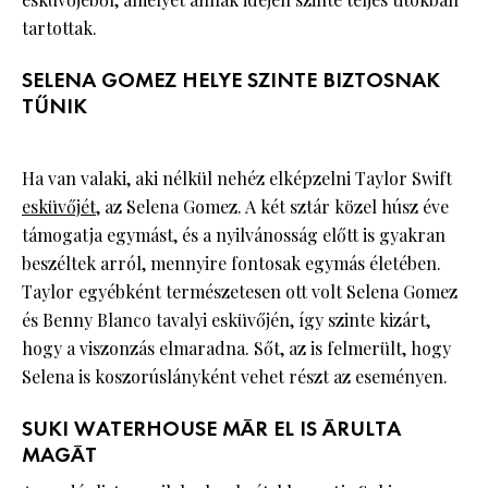
tartottak.
SELENA GOMEZ HELYE SZINTE BIZTOSNAK
TŰNIK
Ha van valaki, aki nélkül nehéz elképzelni Taylor Swift
esküvőjét
, az Selena Gomez. A két sztár közel húsz éve
támogatja egymást, és a nyilvánosság előtt is gyakran
beszéltek arról, mennyire fontosak egymás életében.
Taylor egyébként természetesen ott volt Selena Gomez
és Benny Blanco tavalyi esküvőjén, így szinte kizárt,
hogy a viszonzás elmaradna. Sőt, az is felmerült, hogy
Selena is koszorúslányként vehet részt az eseményen.
SUKI WATERHOUSE MÁR EL IS ÁRULTA
MAGÁT