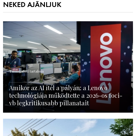
NEKED AJÁNLJUK
Támogatott tartalom
Amikor az AI ítél a pályán: a Lenovo
technológiája működtette a 2026-os foci-
vb legkritikusabb pillanatait