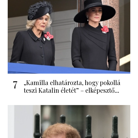
7
„Kamilla elhatározta, hogy pokollá
teszi Katalin életét” – elképesztő...