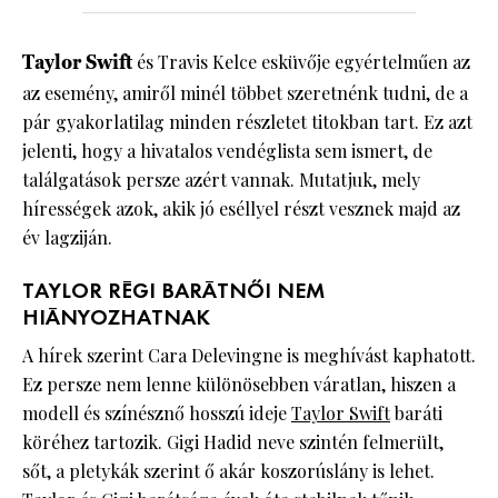
Taylor Swift
és Travis Kelce esküvője egyértelműen az
az esemény, amiről minél többet szeretnénk tudni, de a
pár gyakorlatilag minden részletet titokban tart. Ez azt
jelenti, hogy a hivatalos vendéglista sem ismert, de
találgatások persze azért vannak. Mutatjuk, mely
hírességek azok, akik jó eséllyel részt vesznek majd az
év lagziján.
TAYLOR RÉGI BARÁTNŐI NEM
HIÁNYOZHATNAK
A hírek szerint Cara Delevingne is meghívást kaphatott.
Ez persze nem lenne különösebben váratlan, hiszen a
modell és színésznő hosszú ideje
Taylor Swift
baráti
köréhez tartozik. Gigi Hadid neve szintén felmerült,
sőt, a pletykák szerint ő akár koszorúslány is lehet.