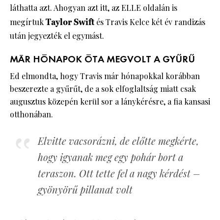
láthatta azt. Ahogyan azt itt, az ELLE oldalán is
megírtuk
Taylor Swift
és Travis Kelce két év randizás
után jegyezték el egymást.
MÁR HÓNAPOK ÓTA MEGVOLT A GYŰRŰ
Ed elmondta, hogy Travis már hónapokkal korábban
beszerezte a gyűrűt, de a sok elfoglaltság miatt csak
augusztus közepén kerül sor a lánykérésre, a fia kansasi
otthonában.
Elvitte vacsorázni, de előtte megkérte,
hogy igyanak meg egy pohár bort a
teraszon. Ott tette fel a nagy kérdést –
gyönyörű pillanat volt