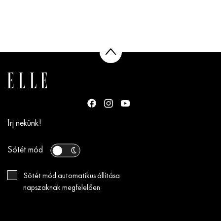
Írj nekünk!
Sötét mód
Sötét mód automatikus állítása
napszaknak megfelelően