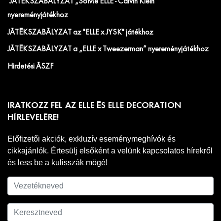
JÁTÉKSZABÁLYZAT „SoMe ELLE - Calvin Klein”
nyereményjátékhoz
JÁTÉKSZABÁLYZAT az "ELLE x JYSK" játékhoz
JÁTÉKSZABÁLYZAT a „ELLE x Tweezerman” nyereményjátékhoz
Hirdetési ÁSZF
IRATKOZZ FEL AZ ELLE ÉS ELLE DECORATION
HÍRLEVELÉRE!
Előfizetői akciók, exkluzív eseménymeghívók és
cikkajánlók. Értesülj elsőként a velünk kapcsolatos hírekről
és less be a kulisszák mögé!