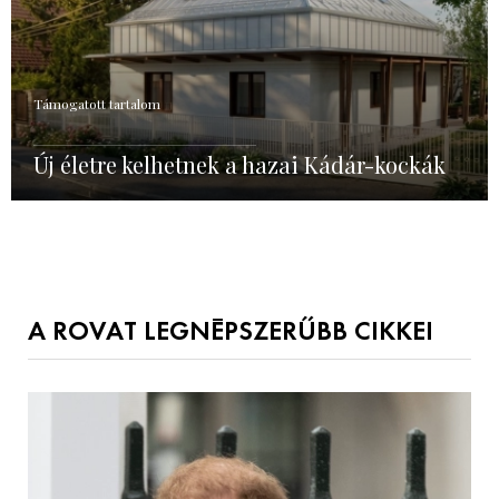
Támogatott tartalom
Új életre kelhetnek a hazai Kádár-kockák
A ROVAT LEGNÉPSZERŰBB CIKKEI