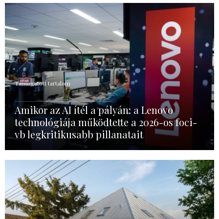
Támogatott tartalom
Amikor az AI ítél a pályán: a Lenovo
technológiája működtette a 2026-os foci-
vb legkritikusabb pillanatait