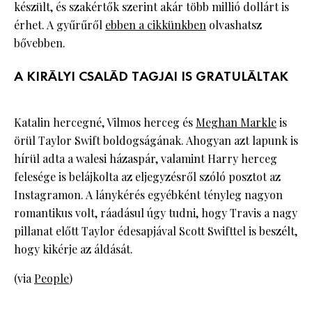
készült, és szakértők szerint akár több millió dollárt is
érhet. A gyűrűről
ebben a cikkünkben
olvashatsz
bővebben.
A KIRÁLYI CSALÁD TAGJAI IS GRATULÁLTAK
Katalin hercegné, Vilmos herceg és
Meghan Markle
is
örül Taylor Swift boldogságának. Ahogyan azt lapunk is
hírül adta a walesi házaspár, valamint Harry herceg
felesége is belájkolta az eljegyzésről szóló posztot az
Instagramon. A lánykérés egyébként tényleg nagyon
romantikus volt, ráadásul úgy tudni, hogy Travis a nagy
pillanat előtt Taylor édesapjával Scott Swifttel is beszélt,
hogy kikérje az áldását.
(via
People
)