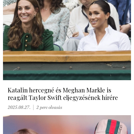
Katalin hercegné és Meghan Markle is
reagált Taylor Swift eljegyzésének hírére
2025.08.27.
2 perc olvasás