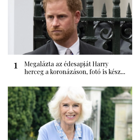
1
Megalázta az édesapját Harry
herceg a koronázáson, fotó is kész...