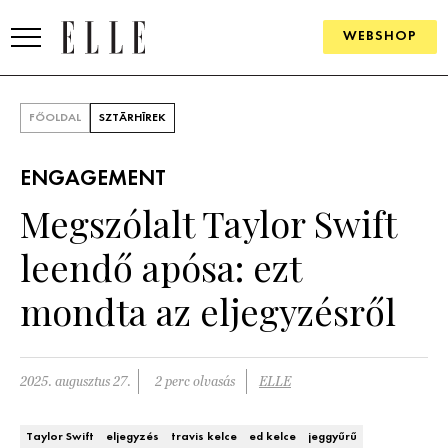
WEBSHOP
DIVAT
FŐOLDAL
SZTÁRHÍREK
ELLE DIGITAL
ENGAGEMENT
GOURMET AWARDS
Megszólalt Taylor Swift
SZÉPSÉG
leendő apósa: ezt
KULTÚRA
mondta az eljegyzésről
PSZICHÉ
2025. augusztus 27.
2 perc olvasás
ELLE
ÉLETMÓD
PÁRKAPCSOLAT
Taylor Swift
eljegyzés
travis kelce
ed kelce
jeggyűrű