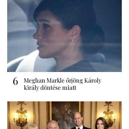
6
Meghan Markle őrjöng Károly
király döntése miatt