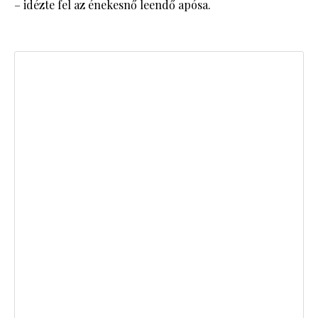
– idézte fel az énekesnő leendő apósa.