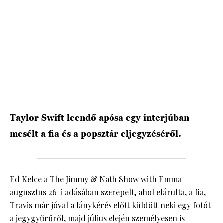
HÍRLEVÉL
Taylor Swift leendő apósa egy interjúban
mesélt a fia és a popsztár eljegyzéséről.
Ed Kelce a The Jimmy & Nath Show with Emma
augusztus 26-i adásában szerepelt, ahol elárulta, a fia,
Travis már jóval a
lánykérés
előtt küldött neki egy fotót
a jegygyűrűről, majd július elején személyesen is