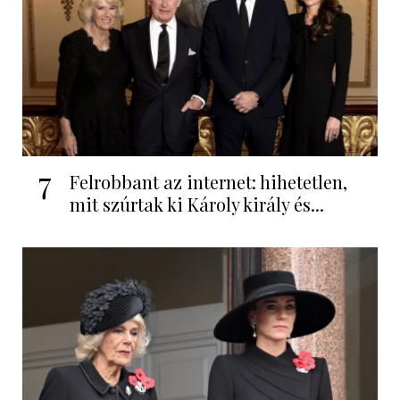
7
Felrobbant az internet: hihetetlen,
mit szúrtak ki Károly király és...