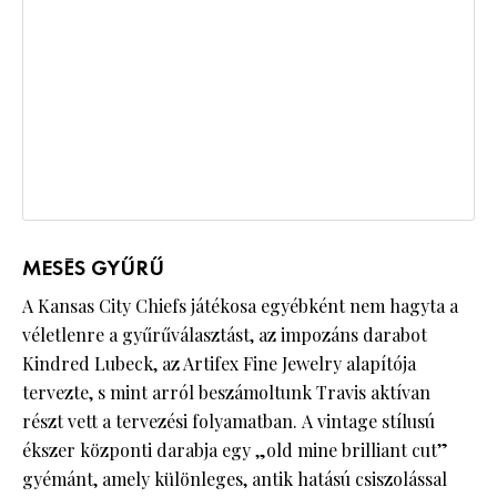
MESÉS GYŰRŰ
A Kansas City Chiefs játékosa egyébként nem hagyta a
véletlenre a gyűrűválasztást, az impozáns darabot
Kindred Lubeck, az Artifex Fine Jewelry alapítója
tervezte, s mint arról beszámoltunk Travis aktívan
részt vett a tervezési folyamatban. A vintage stílusú
ékszer központi darabja egy „old mine brilliant cut”
gyémánt, amely különleges, antik hatású csiszolással