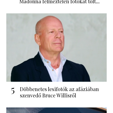
Madonna félmeztelen fotókat tölt...
5
Döbbenetes lesifotók az afáziában
szenvedő Bruce Willisről