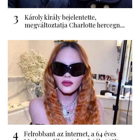
3
Károly király bejelentette,
megváltoztatja Charlotte hercegn...
4
Felrobbant az internet, a 64 éves