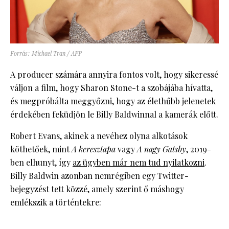
Forrás: Michael Tran / AFP
A producer számára annyira fontos volt, hogy sikeressé
váljon a film, hogy Sharon Stone-t a szobájába hívatta,
és megpróbálta meggyőzni, hogy az élethűbb jelenetek
érdekében feküdjön le Billy Baldwinnal a kamerák előtt.
Robert Evans, akinek a nevéhez olyna alkotások
köthetőek, mint
A keresztapa
vagy
A nagy Gatsby
, 2019-
ben elhunyt, így
az ügyben már nem tud nyilatkozni
.
Billy Baldwin azonban nemrégiben egy Twitter-
bejegyzést tett közzé, amely szerint ő máshogy
emlékszik a történtekre: