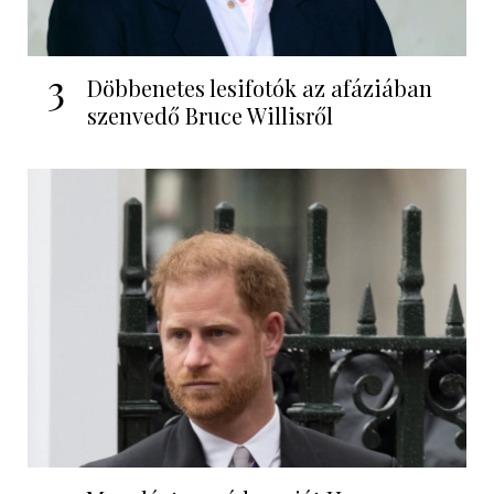
3
Döbbenetes lesifotók az afáziában
szenvedő Bruce Willisről