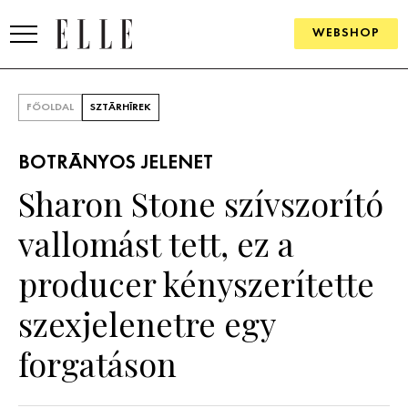
WEBSHOP
DIVAT
FŐOLDAL
SZTÁRHÍREK
ELLE DIGITAL
BOTRÁNYOS JELENET
GOURMET AWARDS
Sharon Stone szívszorító
SZÉPSÉG
vallomást tett, ez a
KULTÚRA
producer kényszerítette
PSZICHÉ
szexjelenetre egy
forgatáson
ÉLETMÓD
PÁRKAPCSOLAT