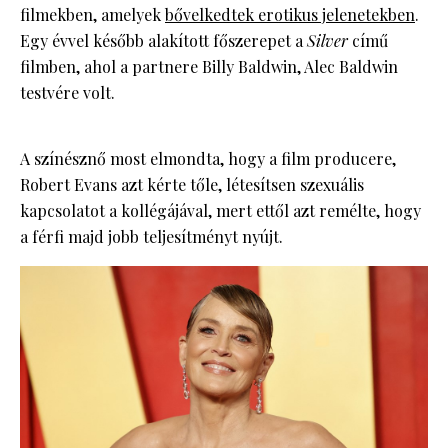
filmekben, amelyek
bővelkedtek erotikus jelenetekben
.
Egy évvel később alakított főszerepet a
Silver
című
filmben, ahol a partnere Billy Baldwin, Alec Baldwin
testvére volt.
A színésznő most elmondta, hogy a film producere,
Robert Evans azt kérte tőle, létesítsen szexuális
kapcsolatot a kollégájával, mert ettől azt remélte, hogy
a férfi majd jobb teljesítményt nyújt.