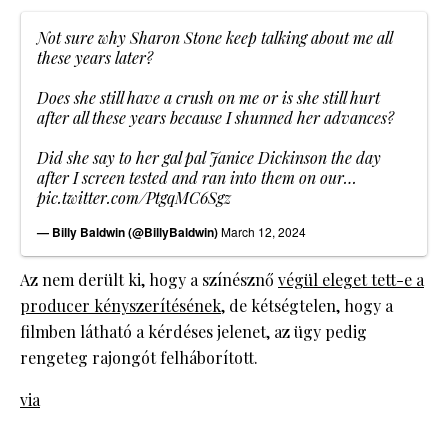
Not sure why Sharon Stone keep talking about me all
these years later?
Does she still have a crush on me or is she still hurt
after all these years because I shunned her advances?
Did she say to her gal pal Janice Dickinson the day
after I screen tested and ran into them on our…
pic.twitter.com/PtgqMC6Sgz
— Billy Baldwin (@BillyBaldwin)
March 12, 2024
Az nem derült ki, hogy a színésznő
végül eleget tett-e a
producer kényszerítésének
, de kétségtelen, hogy a
filmben látható a kérdéses jelenet, az ügy pedig
rengeteg rajongót felháborított.
via