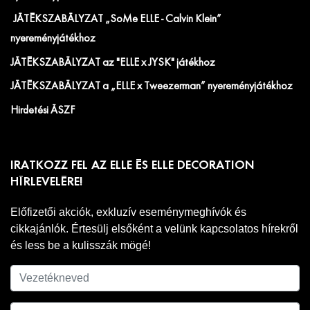
JÁTÉKSZABÁLYZAT „SoMe ELLE - Calvin Klein”
nyereményjátékhoz
JÁTÉKSZABÁLYZAT az "ELLE x JYSK" játékhoz
JÁTÉKSZABÁLYZAT a „ELLE x Tweezerman” nyereményjátékhoz
Hirdetési ÁSZF
IRATKOZZ FEL AZ ELLE ÉS ELLE DECORATION
HÍRLEVELÉRE!
Előfizetői akciók, exkluzív eseménymeghívók és
cikkajánlók. Értesülj elsőként a velünk kapcsolatos hírekről
és less be a kulisszák mögé!