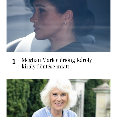
1
Meghan Markle őrjöng Károly
király döntése miatt