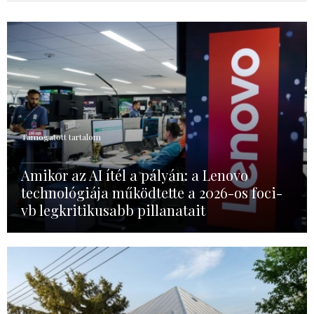
Támogatott tartalom
Amikor az AI ítél a pályán: a Lenovo
technológiája működtette a 2026-os foci-
vb legkritikusabb pillanatait