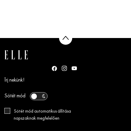
Írj nekünk!
Sötét mód
Sötét mód automatikus állítása
napszaknak megfelelően