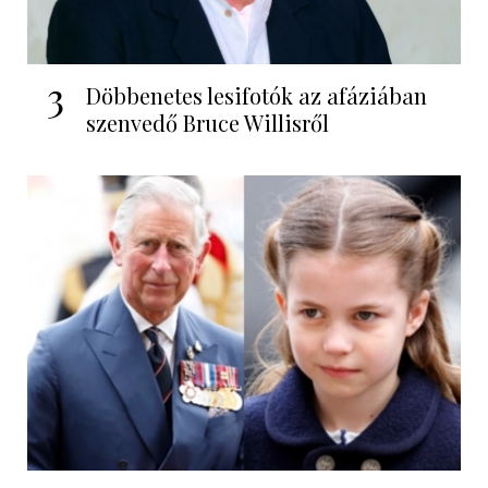
3
Döbbenetes lesifotók az afáziában
szenvedő Bruce Willisről