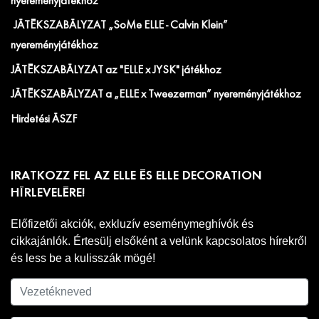
nyereményjátékhoz
JÁTÉKSZABÁLYZAT „SoMe ELLE - Calvin Klein”
nyereményjátékhoz
JÁTÉKSZABÁLYZAT az "ELLE x JYSK" játékhoz
JÁTÉKSZABÁLYZAT a „ELLE x Tweezerman” nyereményjátékhoz
Hirdetési ÁSZF
IRATKOZZ FEL AZ ELLE ÉS ELLE DECORATION
HÍRLEVELÉRE!
Előfizetői akciók, exkluzív eseménymeghívók és
cikkajánlók. Értesülj elsőként a velünk kapcsolatos hírekről
és less be a kulisszák mögé!