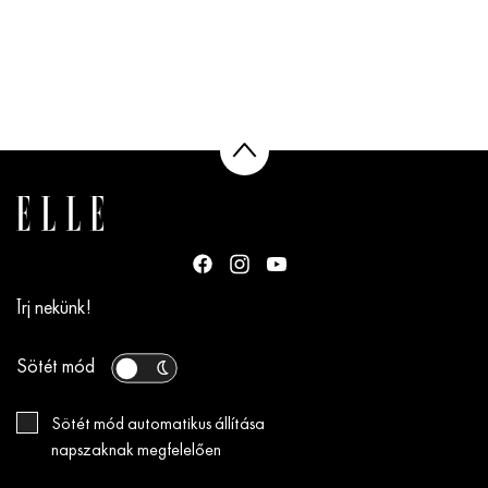
Írj nekünk!
Sötét mód
Sötét mód automatikus állítása
napszaknak megfelelően