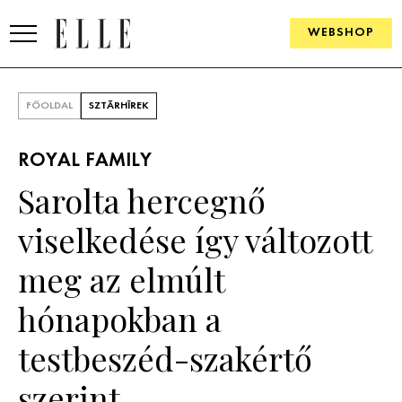
WEBSHOP
DIVAT
FŐOLDAL
SZTÁRHÍREK
ELLE DIGITAL
ROYAL FAMILY
GOURMET AWARDS
Sarolta hercegnő
SZÉPSÉG
viselkedése így változott
KULTÚRA
meg az elmúlt
PSZICHÉ
hónapokban a
testbeszéd-szakértő
ÉLETMÓD
szerint
PÁRKAPCSOLAT