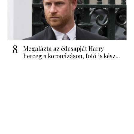
8
Megalázta az édesapját Harry
herceg a koronázáson, fotó is kész...