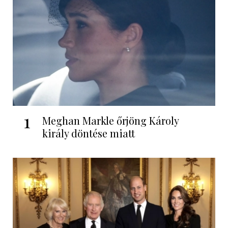
1
Meghan Markle őrjöng Károly
király döntése miatt