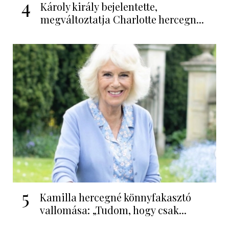
4
Károly király bejelentette,
megváltoztatja Charlotte hercegn...
5
Kamilla hercegné könnyfakasztó
vallomása: „Tudom, hogy csak...