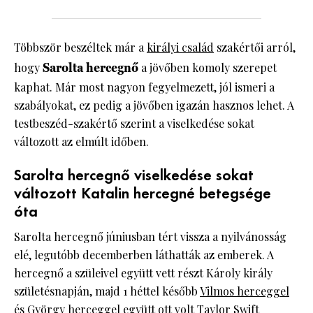
Többször beszéltek már a
királyi család
szakértői arról,
hogy
Sarolta hercegnő
a jövőben komoly szerepet
kaphat. Már most nagyon fegyelmezett, jól ismeri a
szabályokat, ez pedig a jövőben igazán hasznos lehet. A
testbeszéd-szakértő szerint a viselkedése sokat
változott az elmúlt időben.
Sarolta hercegnő viselkedése sokat
változott Katalin hercegné betegsége
óta
Sarolta hercegnő júniusban tért vissza a nyilvánosság
elé, legutóbb decemberben láthatták az emberek. A
hercegnő a szüleivel együtt vett részt Károly király
születésnapján, majd 1 héttel később
Vilmos herceggel
és György herceggel együtt ott volt Taylor Swift