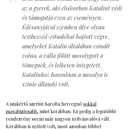
az a gyerek, aki elsősorban Katalint védi
és támogatja ezen az eseményen.
Édesanyjával szemben ülve olyan
testbeszéd-rituálékat hajtott végre,
amelyeket Katalin általában csinált
volna, a válla fölött mosolygott a
tömegnek, és lelkesen integetett.
Katalinhoz hasonlóan a mosolya is
szinte állandó volt.
A szakértő szerint Sarolta hercegnő
sokkal
magabiztosabb
, mint korábban. Ez pedig a legutóbbi
rendezvény során már nagyon nyilvánvalóvá vált.
Korábban is nyitott volt, most azonban többet