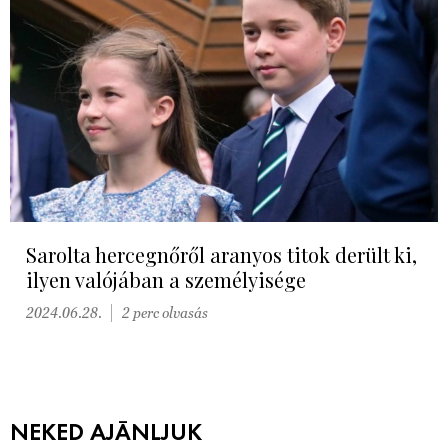
Sarolta hercegnőről aranyos titok derült ki,
ilyen valójában a személyisége
2024.06.28.
2 perc olvasás
NEKED AJÁNLJUK