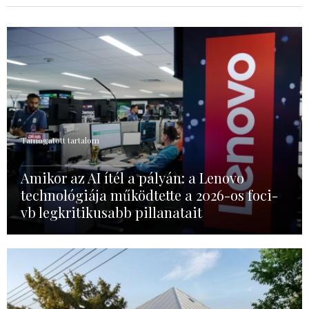
Támogatott tartalom
Amikor az AI ítél a pályán: a Lenovo
technológiája működtette a 2026-os foci-
vb legkritikusabb pillanatait