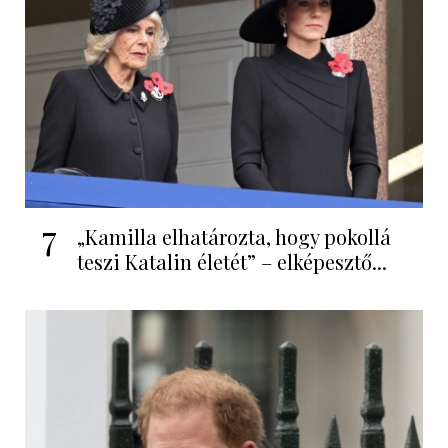
7
„Kamilla elhatározta, hogy pokollá
teszi Katalin életét” – elképesztő...