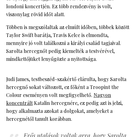
londoni koncertjén. Ez több rendezvény is volt,
viszonylag rövid időt alatt.
Többen is megszólaltak az elmúlt időben, többek között
Taylor Swift barátja, Travis Kelce is elmondta,
mennyire jó volt találkozni a királyi család tagjaival.
Sarolta hercegnőt pedig kiemelték a testvérével,
mindkettőjüket lenyűgözte a nyitottsága.
Judi James, testbeszéd-szakértő elárulta, hogy Sarolta
hercegnő sokat változott, ez főként a Troopint the
Colour eseményen volt megfigyelhető.
Nagyon
koncentrált
Katalin hercegnére, ez pedig azt is jelzi,
hogy alkalmazta azokat a dolgokat, amelyeket a
hercegnétől tanult korábban.
Erős utalások voltak arra, hogy Sarolta