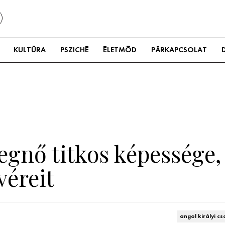
KULTÚRA
PSZICHÉ
ÉLETMÓD
PÁRKAPCSOLAT
egnő titkos képessége,
véreit
angol királyi cs