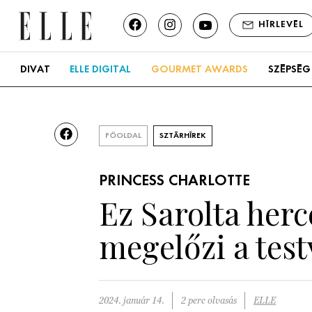
HÍRLEVÉL
DIVAT
ELLE DIGITAL
GOURMET AWARDS
SZÉPSÉG
FŐOLDAL
SZTÁRHÍREK
PRINCESS CHARLOTTE
Ez Sarolta herc
megelőzi a test
2024. január 14.
2 perc olvasás
ELLE