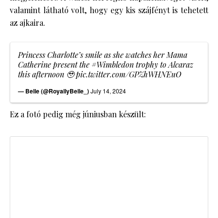
valamint látható volt, hogy egy kis szájfényt is tehetett
az ajkaira.
Princess Charlotte’s smile as she watches her Mama
Catherine present the
#Wimbledon
trophy to Alcaraz
this afternoon 🥹
pic.twitter.com/GPZhWHNEuO
— Belle (@RoyallyBelle_)
July 14, 2024
Ez a fotó pedig még júniusban készült: