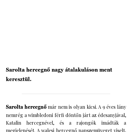
HÍRLEVÉL
Sarolta hercegnő nagy átalakuláson ment
keresztül.
Sarolta hercegnő
már nem is olyan kicsi. A 9 éves lány
nemrég a wimbledoni férfi döntőn járt az édesanyjával,
Katalin hercegnével, és a rajongók imádták a
megjelenését. A walesi hercegnő napszemüveget viselt,