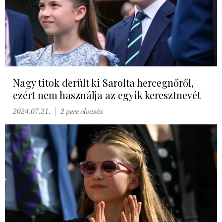
Nagy titok derült ki Sarolta hercegnőről,
ezért nem használja az egyik keresztnevét
2024.07.21.
2 perc olvasás