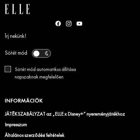
Írj nekünk!
Sötét mód
Sötét mód automatikus állítása
napszaknak megfelelően
INFORMÁCIÓK
JÁTÉKSZABÁLYZAT az „ELLE x Disney+” nyereményjátékhoz
Impresszum
Általános szerződési feltételek