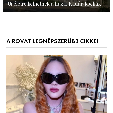
Új életre kelhetnek a hazai Kádár-kockák
A ROVAT LEGNÉPSZERŰBB CIKKEI