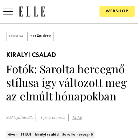
WEBSHOP
DIVAT
FŐOLDAL
SZTÁRHÍREK
ELLE DIGITAL
KIRÁLYI CSALÁD
GOURMET AWARDS
Fotók: Sarolta hercegnő
SZÉPSÉG
stílusa így változott meg
KULTÚRA
az elmúlt hónapokban
PSZICHÉ
2024. július 22.
1 perc olvasás
ELLE
ÉLETMÓD
PÁRKAPCSOLAT
divat
STÍLUS
királyi család
Sarolta hercegnő