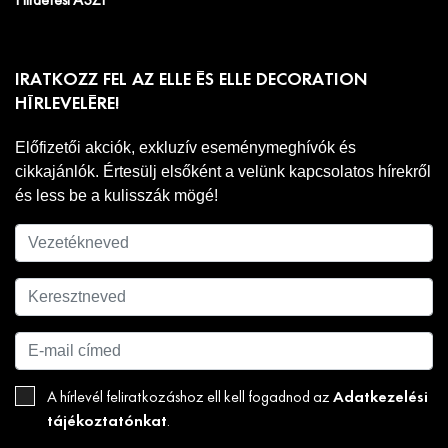
Hirdetési ÁSZF
IRATKOZZ FEL AZ ELLE ÉS ELLE DECORATION
HÍRLEVELÉRE!
Előfizetői akciók, exkluzív eseménymeghívók és
cikkajánlók. Értesülj elsőként a velünk kapcsolatos hírekről
és less be a kulisszák mögé!
Adatkezelési
A hírlevél feliratkozáshoz ell kell fogadnod az
tájékoztatónkat
.