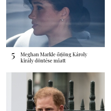
5
Meghan Markle őrjöng Károly
király döntése miatt