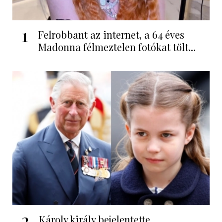
1
Felrobbant az internet, a 64 éves
Madonna félmeztelen fotókat tölt...
2
Károly király bejelentette,