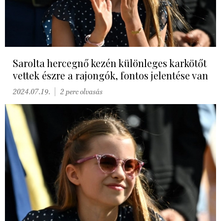
Sarolta hercegnő kezén különleges karkötőt
vettek észre a rajongók, fontos jelentése van
2024.07.19.
2 perc olvasás