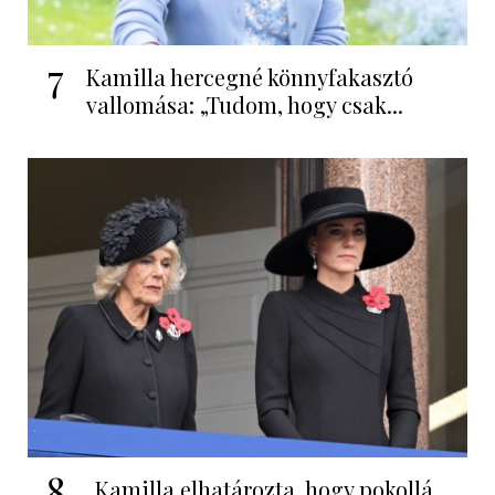
7
Kamilla hercegné könnyfakasztó
vallomása: „Tudom, hogy csak...
8
„Kamilla elhatározta, hogy pokollá