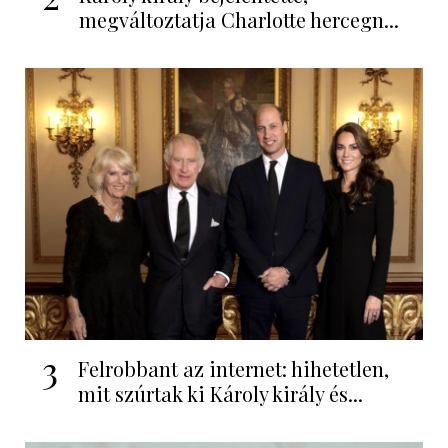
megváltoztatja Charlotte hercegn...
3
Felrobbant az internet: hihetetlen,
mit szúrtak ki Károly király és...