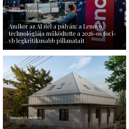
Támogatott tartalom
Amikor az AI ítél a pályán: a Lenovo
technológiája működtette a 2026-os foci-
vb legkritikusabb pillanatait
Támogatott tartalom