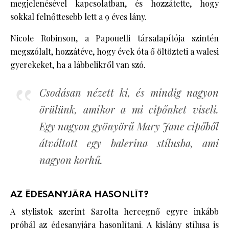
megjelenésével kapcsolatban, és hozzátette, hogy
sokkal felnőttesebb lett a 9 éves lány.
Nicole Robinson, a Papouelli társalapítója szintén
megszólalt, hozzátéve, hogy évek óta ő öltözteti a walesi
gyerekeket, ha a lábbelikről van szó.
Csodásan nézett ki, és mindig nagyon
örülünk, amikor a mi cipőnket viseli.
Egy nagyon gyönyörű Mary Jane cipőből
átváltott egy balerina stílusba, ami
nagyon korhű.
AZ ÉDESANYJÁRA HASONLÍT?
A stylistok szerint Sarolta hercegnő egyre inkább
próbál az édesanyjára hasonlítani. A kislány stílusa is