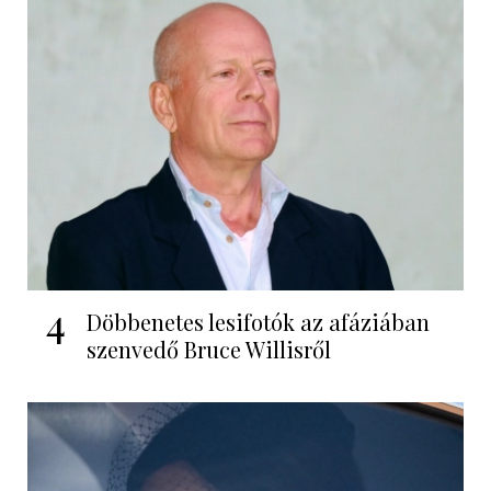
4
Döbbenetes lesifotók az afáziában
szenvedő Bruce Willisről