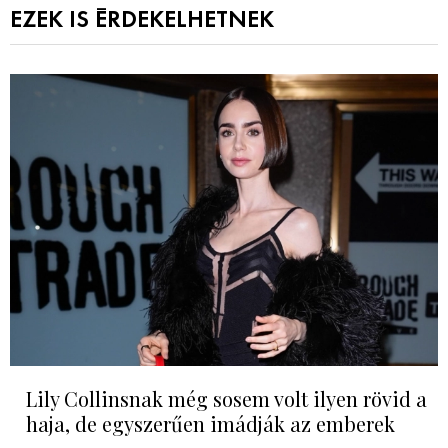
EZEK IS ÉRDEKELHETNEK
Lily Collinsnak még sosem volt ilyen rövid a
haja, de egyszerűen imádják az emberek