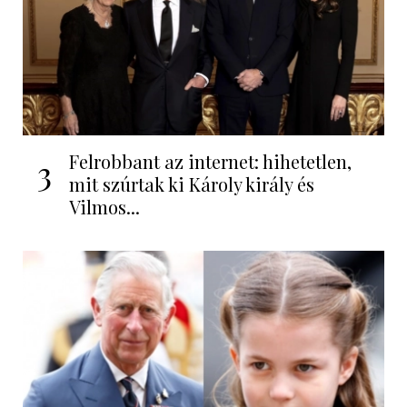
Felrobbant az internet: hihetetlen,
3
mit szúrtak ki Károly király és
Vilmos...