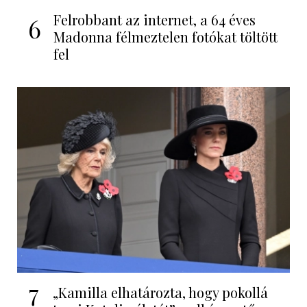
Felrobbant az internet, a 64 éves
6
Madonna félmeztelen fotókat töltött
fel
7
„Kamilla elhatározta, hogy pokollá