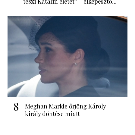
teszi Katalin életét” – elképesztő...
8
Meghan Markle őrjöng Károly
király döntése miatt