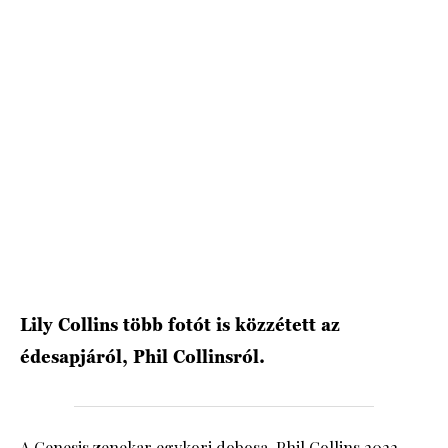
HÍRLEVÉL
Lily Collins több fotót is közzétett az
édesapjáról, Phil Collinsról.
A Genesis zenekar egykori dobosa, Phil Collins 2022-