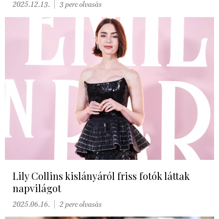
2025.12.13.
3 perc olvasás
Lily Collins kislányáról friss fotók láttak
napvilágot
2025.06.16.
2 perc olvasás