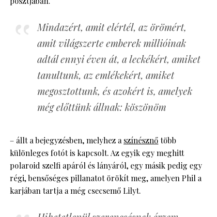
posztjában.
Mindazért, amit elértél, az örömért,
amit világszerte emberek millióinak
adtál ennyi éven át, a leckékért, amiket
tanultunk, az emlékekért, amiket
megosztottunk, és azokért is, amelyek
még előttünk állnak: köszönöm
– állt a bejegyzésben, melyhez a
színésznő
több
különleges fotót is kapcsolt. Az egyik egy meghitt
polaroid szelfi apáról és lányáról, egy másik pedig egy
régi, bensőséges pillanatot örökít meg, amelyen Phil a
karjában tartja a még csecsemő Lilyt.
Hihetetlenül szerencsésnek érzem