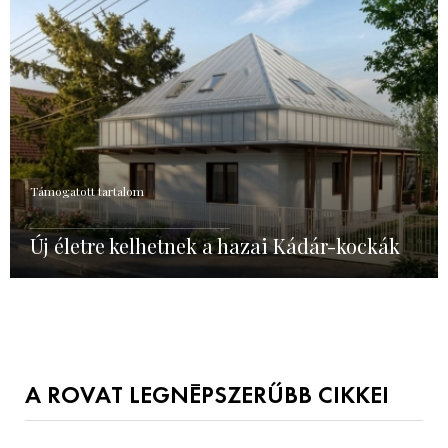
Támogatott tartalom
Új életre kelhetnek a hazai Kádár-kockák
A ROVAT LEGNÉPSZERŰBB CIKKEI