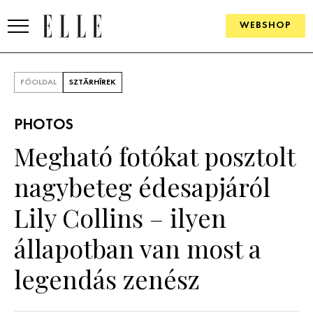
WEBSHOP
DIVAT
FŐOLDAL
SZTÁRHÍREK
ELLE DIGITAL
PHOTOS
GOURMET AWARDS
Megható fotókat posztolt
SZÉPSÉG
nagybeteg édesapjáról
KULTÚRA
Lily Collins – ilyen
PSZICHÉ
állapotban van most a
legendás zenész
ÉLETMÓD
PÁRKAPCSOLAT