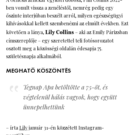
ben vonult vissza a zenéléstől, nemrég pedig egy
őszinte interjúban beszélt arról, milyen egészségügyi
kihívásokkal kellett szembenézni az elmúlt években. Ezt
követően a lánya,
Lily Collins
– aki az Emily Párizsban
címszereplője – egy szeretettel teli fotósorozatot
osztott meg a közösségi oldalán édesapja 75.
születésnapja alkalmából.
MEGHATÓ KÖSZÖNTÉS
Tegnap Apa betöltötte a 75-öt, és
végtelenül hálás vagyok, hogy együtt
ünnepelhettünk
– írta
Lily
január 31-én közzétett Instagram-