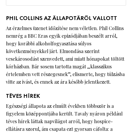
PHIL COLLINS AZ ÁLLAPOTÁRÓL VALLOTT
Az érzelmes üzenet időzítése nem véletlen. Phil Collins
nemrég a BBC Eras egyik epizódjában beszélt arról,
hogy korábbi alkoholfogyasztása súlyos
következményekkel járt. Elmondása szerint
vesekárosodást szenvedett, ami miatt hónapokat töltött
kórházban. Bár sosem tartotta magát „klasszikus
értelemben vett részegesnek”, elismerte, hogy túlzásba
vitte az ivást, és ennek az ára később jelentkezett.
TÉVES HÍREK
Egészségi állapota az elmúlt években többször is a
figyelem középpontjába került. Tavaly nyáron például
téves hírek láttak napvilágot arról, hogy hospice-
ellátásra szorul, ám csapata ezt gyorsan cáfolta: a