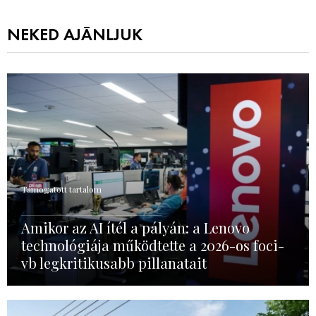
NEKED AJÁNLJUK
Támogatott tartalom
Amikor az AI ítél a pályán: a Lenovo
technológiája működtette a 2026-os foci-
vb legkritikusabb pillanatait