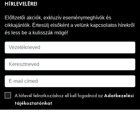
HÍRLEVELÉRE!
Előfizetői akciók, exkluzív eseménymeghívók és
cikkajánlók. Értesülj elsőként a velünk kapcsolatos hírekről
és less be a kulisszák mögé!
Adatkezelési
A hírlevél feliratkozáshoz ell kell fogadnod az
tájékoztatónkat
.
FELIRATKOZOM