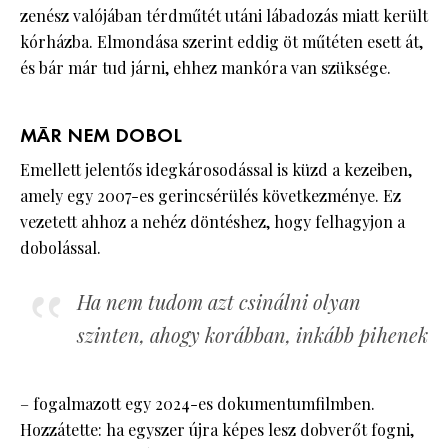
zenész valójában térdműtét utáni lábadozás miatt került
kórházba. Elmondása szerint eddig öt műtéten esett át,
és bár már tud járni, ehhez mankóra van szüksége.
MÁR NEM DOBOL
Emellett jelentős idegkárosodással is küzd a kezeiben,
amely egy 2007-es gerincsérülés következménye. Ez
vezetett ahhoz a nehéz döntéshez, hogy felhagyjon a
dobolással.
Ha nem tudom azt csinálni olyan
szinten, ahogy korábban, inkább pihenek
– fogalmazott egy 2024-es dokumentumfilmben.
Hozzátette: ha egyszer újra képes lesz dobverőt fogni,