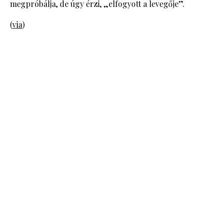
megpróbálja, de úgy érzi, „elfogyott a levegője”.
(
via
)