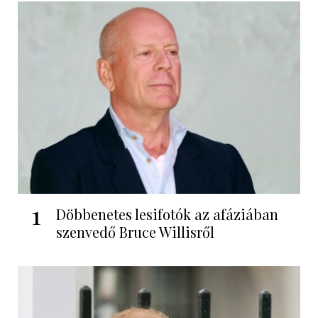
1
Döbbenetes lesifotók az afáziában
szenvedő Bruce Willisről