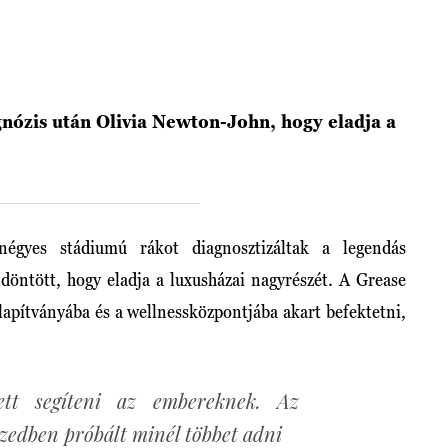
nózis után Olivia Newton-John, hogy eladja a
égyes stádiumú rákot diagnosztizáltak a legendás
döntött, hogy eladja a luxusházai nagyrészét. A Grease
alapítványába és a wellnessközpontjába akart befektetni,
tett segíteni az embereknek. Az
izedben próbált minél többet adni