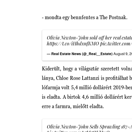
- mondta egy bennfentes a The Postnak.
Olivia Newton-John sold off her real estate
https://t.co/iHhdxnfKMO
pic.twitter.co
— Real Estate News (@_Real__Estate)
August 9, 
Kiderült, hogy a világsztár szeretett vo
lánya, Chloe Rose Lattanzi is profitálhat b
lófarmja volt 5,4 millió dollárért 2019-b
is eladta. A birtok 4,6 millió dollárért ke
erre a farmra, mielőtt eladta.
Olivia Newton-John Sells Sprawling 187-