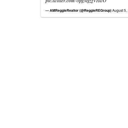
pic.twitter.com/0pgMgQVHwO
— AMReggieRealtor (@ReggieREGroup)
August 5,