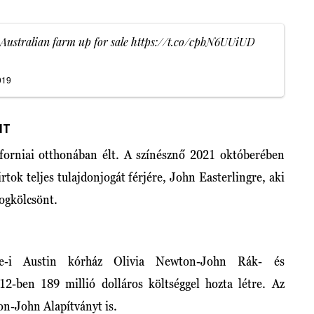
Australian farm up for sale
https://t.co/cpbN6UUiUD
019
IT
iforniai otthonában élt. A színésznő 2021 októberében
rtok teljes tulajdonjogát férjére, John Easterlingre, aki
logkölcsönt.
rne-i Austin kórház Olivia Newton-John Rák- és
2-ben 189 millió dolláros költséggel hozta létre. Az
on-John Alapítványt is.