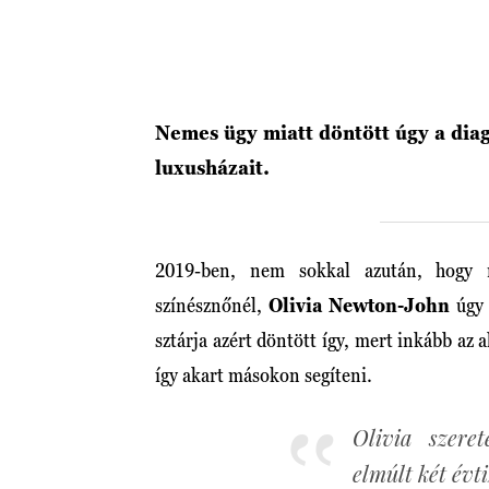
Nemes ügy miatt döntött úgy a diag
luxusházait.
2019-ben, nem sokkal azután, hogy n
színésznőnél,
Olivia Newton-John
úgy 
sztárja azért döntött így, mert inkább az 
így akart másokon segíteni.
Olivia szere
elmúlt két évt