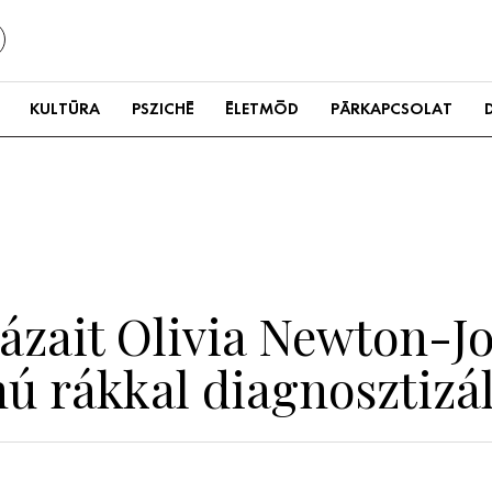
KULTÚRA
PSZICHÉ
ÉLETMÓD
PÁRKAPCSOLAT
házait Olivia Newton-J
ú rákkal diagnosztizá