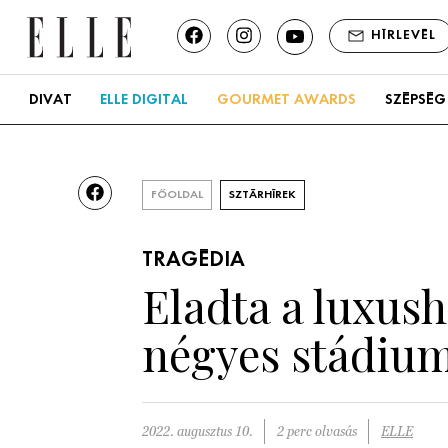
HÍRLEVÉL
DIVAT
ELLE DIGITAL
GOURMET AWARDS
SZÉPSÉG
FŐOLDAL
SZTÁRHÍREK
TRAGÉDIA
Eladta a luxus
négyes stádium
2022. augusztus 10.
2 perc olvasás
ELLE