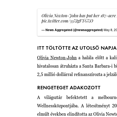
Olivia Newton-John has put her 187-acre 
pic.twitter.com/55ZtgFTGZO
— News Aggregated (@newsaggregated)
May 8, 2
ITT TÖLTÖTTE AZ UTOLSÓ NAPJA
Olivia Newton-John
a halála előtt a kal
hivatalosan átruházta a Santa Barbara-i bi
2,5 millió dollárral refinanszírozta a jelzá
RENGETEGET ADAKOZOTT
A világsztár befektetett a melbou
Wellnessközpontjába. A létesítményt 201
elmúlt években elindította az Olivia Newt