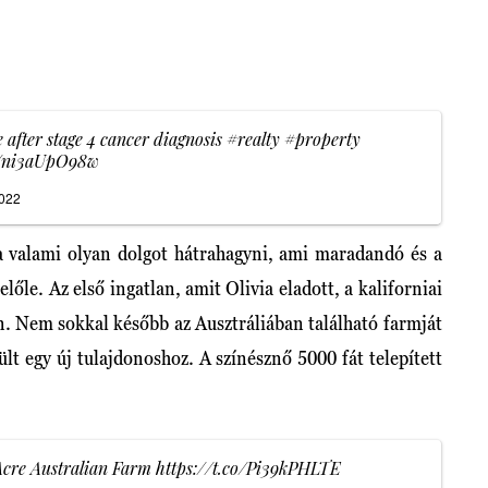
 after stage 4 cancer diagnosis
#realty
#property
m/ni3aUpO98w
2022
lna valami olyan dolgot hátrahagyni, ami maradandó és a
előle. Az első ingatlan, amit Olivia eladott, a kaliforniai
en. Nem sokkal később az Ausztráliában található farmját
rült egy új tulajdonoshoz. A színésznő 5000 fát telepített
Acre Australian Farm
https://t.co/Pi39kPHLTE