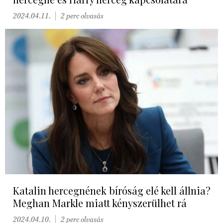
2024.04.11.
2 perc olvasás
Katalin hercegnének bíróság elé kell állnia?
Meghan Markle miatt kényszerülhet rá
2024.04.10.
2 perc olvasás