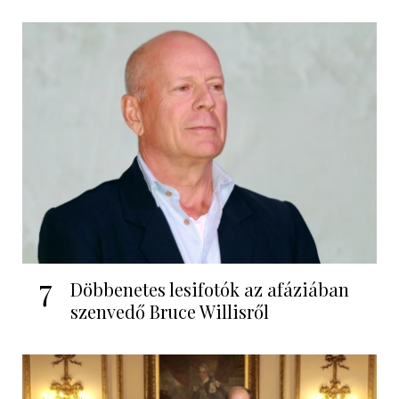
7
Döbbenetes lesifotók az afáziában
szenvedő Bruce Willisről