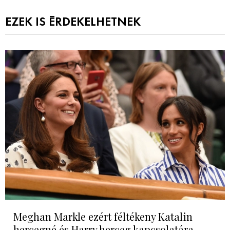
EZEK IS ÉRDEKELHETNEK
Meghan Markle ezért féltékeny Katalin
hercegné és Harry herceg kapcsolatára