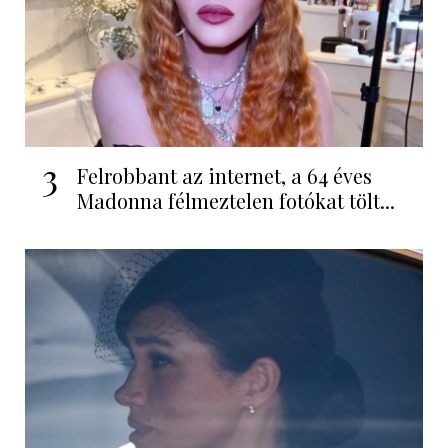
3
Felrobbant az internet, a 64 éves
Madonna félmeztelen fotókat tölt...