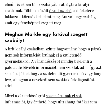
elmúlt években több szabályát is áthágta a királyi
családnak. Többek között
ő volt az első
, aki feketére
lakkozott körmökkel jelent meg. Ám volt egy szabály,
amit egy fényképpel szegett meg.
Meghan Markle egy fotóval szegett
szabályt
A brit királyi családban szinte hagyomány, hogy a párok
nem sok információt árulnak el a születendő
gyermekükről. A várandósságot mindig bejelenti a
palota, de bővebb információt nem szoktak adni. Így azt
sem árulják el, hogy a születendő gyermek fiú vagy lány
lesz, ahogyan a nevekről sem szoktak felvilágosítást
adni.
Mivel a várandósságról
sosem árulnak el sok
információt
, így érthető, hogy ultrahang fotókat sem