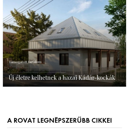
Támogatott tartalom
Új életre kelhetnek a hazai Kádár-kockák
A ROVAT LEGNÉPSZERŰBB CIKKEI