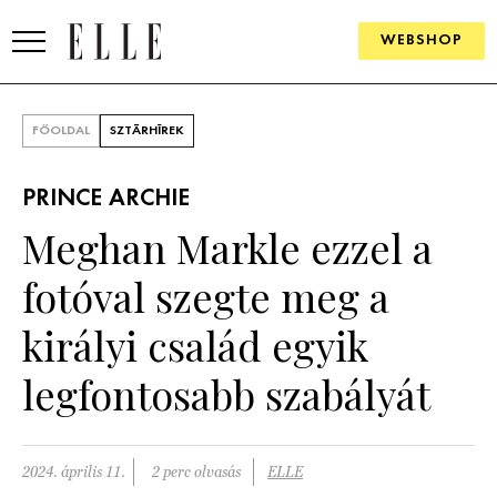
WEBSHOP
DIVAT
FŐOLDAL
SZTÁRHÍREK
ELLE DIGITAL
PRINCE ARCHIE
GOURMET AWARDS
Meghan Markle ezzel a
SZÉPSÉG
fotóval szegte meg a
KULTÚRA
királyi család egyik
PSZICHÉ
legfontosabb szabályát
ÉLETMÓD
2024. április 11.
2 perc olvasás
ELLE
PÁRKAPCSOLAT