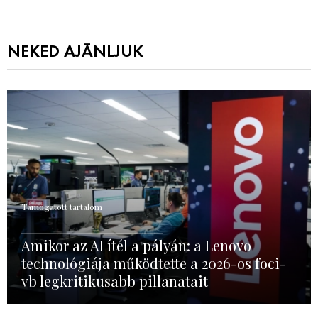
NEKED AJÁNLJUK
Támogatott tartalom
Amikor az AI ítél a pályán: a Lenovo
technológiája működtette a 2026-os foci-
vb legkritikusabb pillanatait