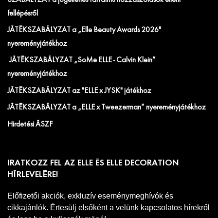
fellépésről
JÁTÉKSZABÁLYZAT a „Elle Beauty Awards 2026"
nyereményjátékhoz
JÁTÉKSZABÁLYZAT „SoMe ELLE - Calvin Klein”
nyereményjátékhoz
JÁTÉKSZABÁLYZAT az "ELLE x JYSK" játékhoz
JÁTÉKSZABÁLYZAT a „ELLE x Tweezerman” nyereményjátékhoz
Hirdetési ÁSZF
IRATKOZZ FEL AZ ELLE ÉS ELLE DECORATION
HÍRLEVELÉRE!
Előfizetői akciók, exkluzív eseménymeghívók és
cikkajánlók. Értesülj elsőként a velünk kapcsolatos hírekről