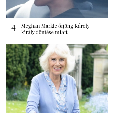
4
Meghan Markle őrjöng Károly
király döntése miatt