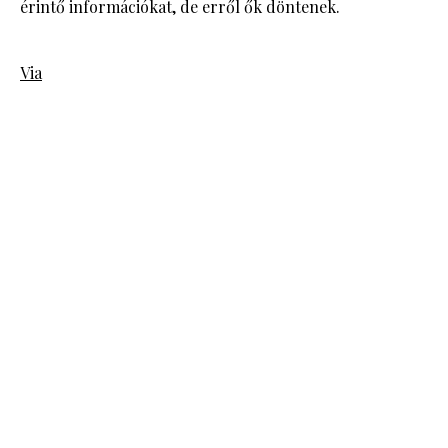
érintő információkat, de erről ők döntenek.
Via