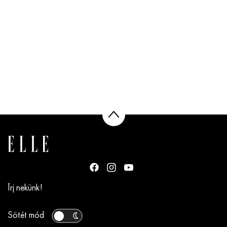
Írj nekünk!
Sötét mód