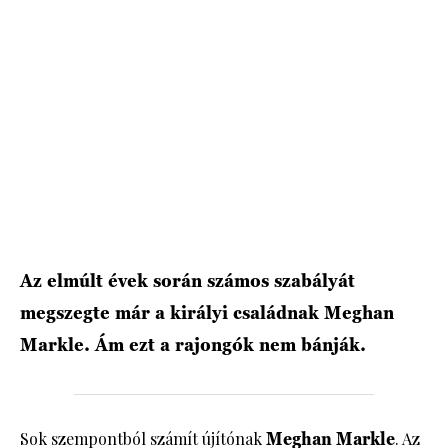
HÍRLEVÉL
Az elmúlt évek során számos szabályát
megszegte már a királyi családnak Meghan
Markle. Ám ezt a rajongók nem bánják.
Sok szempontból számít újítónak
Meghan Markle
. Az