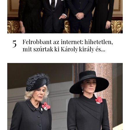
5
Felrobbant az internet: hihetetlen,
mit szúrtak ki Károly király és...