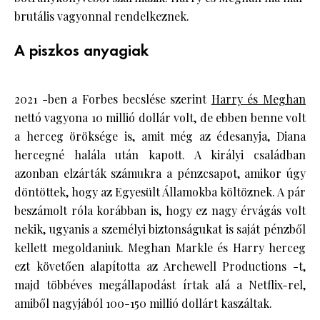
brutális vagyonnal rendelkeznek.
A piszkos anyagiak
2021 -ben a Forbes becslése szerint
Harry és Meghan
nettó vagyona 10 millió dollár volt, de ebben benne volt
a herceg öröksége is, amit még az édesanyja, Diana
hercegné halála után kapott. A királyi családban
azonban elzárták számukra a pénzcsapot, amikor úgy
döntöttek, hogy az Egyesült Államokba költöznek. A pár
beszámolt róla korábban is, hogy ez nagy érvágás volt
nekik, ugyanis a személyi biztonságukat is saját pénzből
kellett megoldaniuk. Meghan Markle és Harry herceg
ezt követően alapította az Archewell Productions -t,
majd többéves megállapodást írtak alá a Netflix-rel,
amiből nagyjából 100-150 millió dollárt kaszáltak.