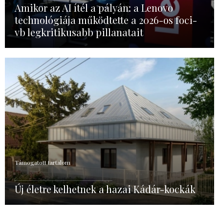
Amikor az AI ítél a pályán: a Lenovo
technológiája működtette a 2026-os foci-
vb legkritikusabb pillanatait
Támogatott tartalom
Új életre kelhetnek a hazai Kádár-kockák