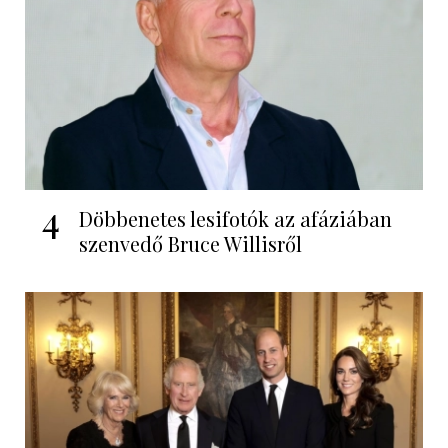
4
Döbbenetes lesifotók az afáziában
szenvedő Bruce Willisről