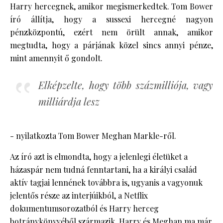
Harry hercegnek, amikor megismerkedtek. Tom Bower
író állítja, hogy a sussexi hercegné nagyon
pénzközpontú, ezért nem örült annak, amikor
megtudta, hogy a párjának közel sincs annyi pénze,
mint amennyit ő gondolt.
Elképzelte, hogy több százmilliója, vagy
milliárdja lesz
- nyilatkozta Tom Bower Meghan Markle-ről.
Az író azt is elmondta, hogy a jelenlegi életüket a
házaspár nem tudná fenntartani, ha a királyi család
aktív tagjai lennének továbbra is, ugyanis a vagyonuk
jelentős része az interjúikból, a Netflix
dokumentumsorozatból és Harry herceg
botránykönyvéből származik. Harry és Meghan ma már