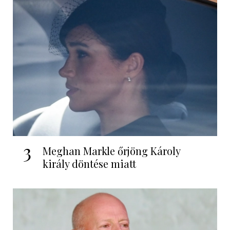
3
Meghan Markle őrjöng Károly
király döntése miatt