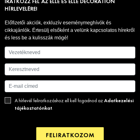
IRATKOZZ FEL AZ ELLE ÉS ELLE DECORATION
HÍRLEVELÉRE!
Előfizetői akciók, exkluzív eseménymeghívók és
cikkajánlók. Értesülj elsőként a velünk kapcsolatos hírekről
és less be a kulisszák mögé!
Adatkezelési
A hírlevél feliratkozáshoz ell kell fogadnod az
tájékoztatónkat
.
FELIRATKOZOM