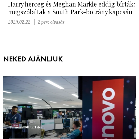
Harry herceg és Meghan Markle eddig bírták:
megszólaltak a South Park-botrány kapcsán
2023.02.22.
2 perc olvasás
NEKED AJÁNLJUK
Támogatott tartalom