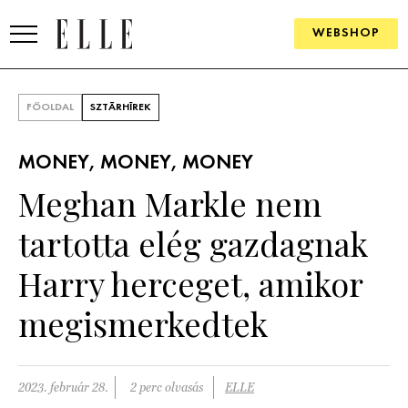
WEBSHOP
DIVAT
FŐOLDAL
SZTÁRHÍREK
ELLE DIGITAL
MONEY, MONEY, MONEY
GOURMET AWARDS
Meghan Markle nem
SZÉPSÉG
tartotta elég gazdagnak
KULTÚRA
Harry herceget, amikor
PSZICHÉ
megismerkedtek
ÉLETMÓD
2023. február 28.
2 perc olvasás
ELLE
PÁRKAPCSOLAT