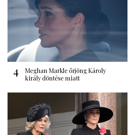
4
Meghan Markle őrjöng Károly
király döntése miatt