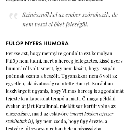
Színésznőkkel az ember szórakozik, de
nem veszi el őket feleségül.
FÜLÖP NYERS HUMORA
Persze azt, hogy mennyire gondolta ezt komolyan
Fülöp nem tudni, mert a herceg jellegzetes, kissé nyers
humoráról volt ismert, így nem kizárt, hogy csupán
poénnak szánta a beszólt. Ugyanakkor nem ő volt az
egyetlen, aki óvatosságra intette Harryt. Korábban
kiszivárgott ugyanis, hogy Vilmos herceg is aggodalmát
fejezte ki a kapcsolat tempója miatt. Ő maga például
éveken át járt Katalinnal, mielőtt sor került volna az
eljegyzésre, majd az esküvőre
(menet közben egyszer
szakítottak is)
, így nem csoda, hogy úgy érezte, a
testvére túl gyorsan rohan bele a házasságba.