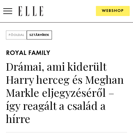
WEBSHOP
DIVAT
FŐOLDAL
SZTÁRHÍREK
ELLE DIGITAL
ROYAL FAMILY
GOURMET AWARDS
Drámai, ami kiderült
SZÉPSÉG
Harry herceg és Meghan
KULTÚRA
Markle eljegyzéséről –
PSZICHÉ
így reagált a család a
hírre
ÉLETMÓD
PÁRKAPCSOLAT