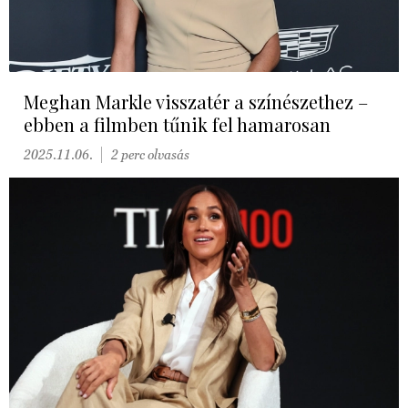
Meghan Markle visszatér a színészethez –
ebben a filmben tűnik fel hamarosan
2025.11.06.
2 perc olvasás