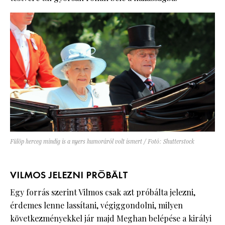
Fülöp herceg mindig is a nyers humoráról volt ismert / Fotó: Shutterstock
VILMOS JELEZNI PRÓBÁLT
Egy forrás szerint Vilmos csak azt próbálta jelezni,
érdemes lenne lassítani, végiggondolni, milyen
következményekkel jár majd Meghan belépése a királyi