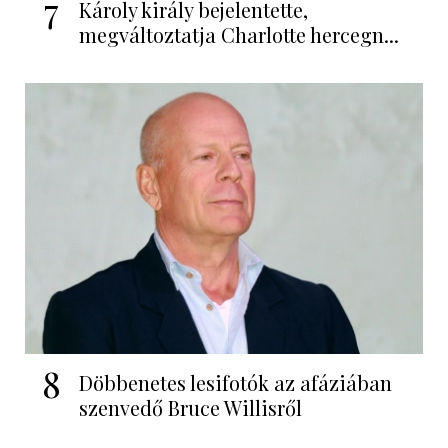
7
Károly király bejelentette,
megváltoztatja Charlotte hercegn...
8
Döbbenetes lesifotók az afáziában
szenvedő Bruce Willisről