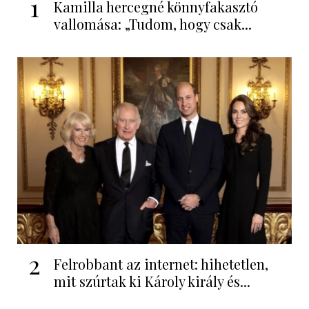
1
Kamilla hercegné könnyfakasztó
vallomása: „Tudom, hogy csak...
2
Felrobbant az internet: hihetetlen,
mit szúrtak ki Károly király és...