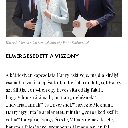
Harry és Vilmos máig nem békültek ki / Fotó: Shutterstock
ELMÉRGESEDETT A VISZONY
A két testvér kapcsolata Harry esküvője, majd a
királyi
családból
való kilépésük után tovább romlott, sőt Harry
azt állítja, 2019-ben egy heves vita odáig fajult,
hogy Vilmos rátámadt, miután „nehéznek”,
„udvariatlannak” és „nyersnek” nevezte Meghant.
Harry úgy írta le a jelenetet, mintha „vörös köd szállt
volna” bátyjára, és úgy érezte, Vilmos nemcsak vele,
hanem a feleségével szemben is támadólag lép fel.