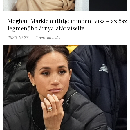
Meghan Markle outfitje mindent visz – az ősz
legmenőbb árnyalatát viselte
2025.10.27.
2 perc olvasás