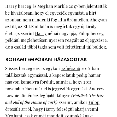
Harry herceg és Meghan Markle 2017-ben jelentették
be hivatalosan, hogy eljegyezték egymást, a hírt
azonban nem mindenki fogadta örömtelien. Ahogyan
azt itt, az ELLE oldalán is megírtuk egy új királyi
életrajz szerint
Harry
néhai nagyapja, Fülöp herceg
például meglehetősen nyersen reagált az eljegyzésre,
de a család többi tagja sem volt feltétlenül túl boldog.
ROHAMTEMPÓBAN HÁZASODTAK
Sussex hercege és az egykori
színésznő
2016-ban
találkoztak egymással, a kapcsolatuk pedig hamar
nagyon komolyra fordult, annyira, hogy 2017
novemberében már el is jegyezték egymást. Andrew
Lownie történész legújabb könyve
(Entitled: The Rise
and Fall of the House of York)
szerint, amikor
Fülöp
értesült arról, hogy Harry feleségül akarja venni
Meghant, csak ennyit mondott az unokájának: