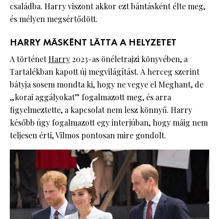
családba. Harry viszont akkor ezt bántásként élte meg,
és mélyen megsértődött.
HARRY MÁSKÉNT LÁTTA A HELYZETET
A történet
Harry
2023-as önéletrajzi könyvében, a
Tartalékban kapott új megvilágítást. A herceg szerint
bátyja sosem mondta ki, hogy ne vegye el Meghant, de
„korai aggályokat” fogalmazott meg, és arra
figyelmeztette, a kapcsolat nem lesz könnyű. Harry
később úgy fogalmazott egy interjúban, hogy máig nem
teljesen érti, Vilmos pontosan mire gondolt.