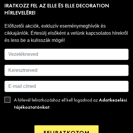
IRATKOZZ FEL AZ ELLE ÉS ELLE DECORATION
HÍRLEVELÉRE!
Előfizetői akciók, exkluzív eseménymeghívók és
cikkajánlók. Értesülj elsőként a velünk kapcsolatos hírekről
és less be a kulisszák mögé!
Adatkezelési
A hírlevél feliratkozáshoz ell kell fogadnod az
tájékoztatónkat
.