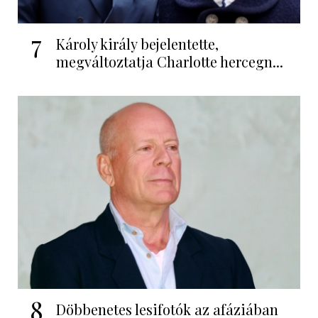
7
Károly király bejelentette,
megváltoztatja Charlotte hercegn...
8
Döbbenetes lesifotók az afáziában