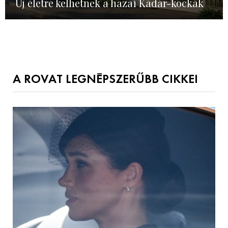
Új életre kelhetnek a hazai Kádár-kockák
A ROVAT LEGNÉPSZERŰBB CIKKEI