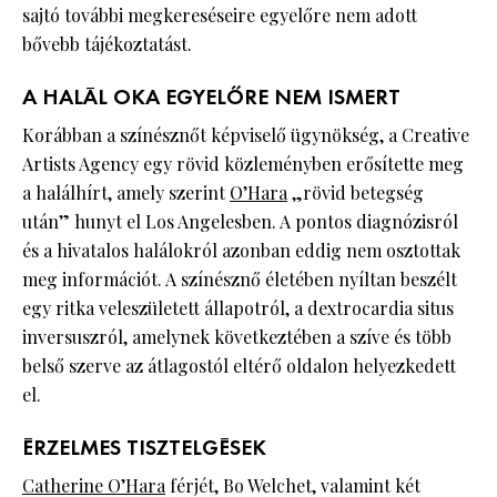
sajtó további megkereséseire egyelőre nem adott
bővebb tájékoztatást.
A HALÁL OKA EGYELŐRE NEM ISMERT
Korábban a színésznőt képviselő ügynökség, a Creative
Artists Agency egy rövid közleményben erősítette meg
a halálhírt, amely szerint
O’Hara
„rövid betegség
után” hunyt el Los Angelesben. A pontos diagnózisról
és a hivatalos halálokról azonban eddig nem osztottak
meg információt. A színésznő életében nyíltan beszélt
egy ritka veleszületett állapotról, a dextrocardia situs
inversuszról, amelynek következtében a szíve és több
belső szerve az átlagostól eltérő oldalon helyezkedett
el.
ÉRZELMES TISZTELGÉSEK
Catherine O’Hara
férjét, Bo Welchet, valamint két