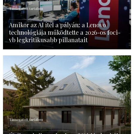
Támogatott tartalom
Amikor az AI ítél a pályán: a Lenovo
technológiája működtette a 2026-os foci-
vb legkritikusabb pillanatait
Támogatott tartalom