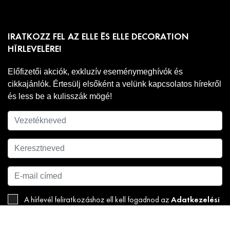
IRATKOZZ FEL AZ ELLE ÉS ELLE DECORATION
HÍRLEVELÉRE!
Előfizetői akciók, exkluzív eseménymeghívók és
cikkajánlók. Értesülj elsőként a velünk kapcsolatos hírekről
és less be a kulisszák mögé!
Adatkezelési
A hírlevél feliratkozáshoz ell kell fogadnod az
tájékoztatónkat
.