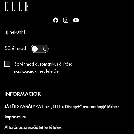
Írj nekünk!
Sötét mód
Sötét mód automatikus állítása
napszaknak megfelelően
INFORMÁCIÓK
JÁTÉKSZABÁLYZAT az „ELLE x Disney+” nyereményjátékhoz
Impresszum
Általános szerződési feltételek