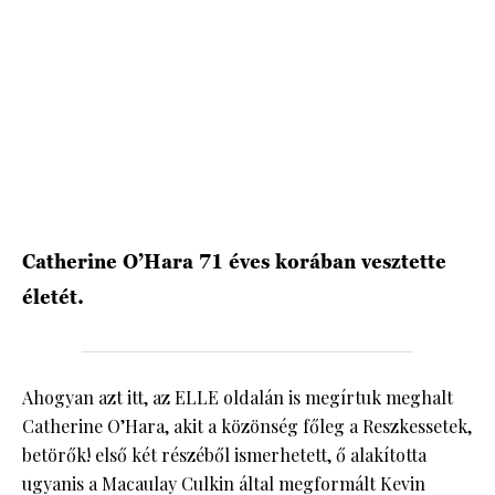
HÍRLEVÉL
Catherine O’Hara 71 éves korában vesztette
életét.
Ahogyan azt itt, az ELLE oldalán is megírtuk meghalt
Catherine O’Hara, akit a közönség főleg a Reszkessetek,
betörők! első két részéből ismerhetett, ő alakította
ugyanis a Macaulay Culkin által megformált Kevin