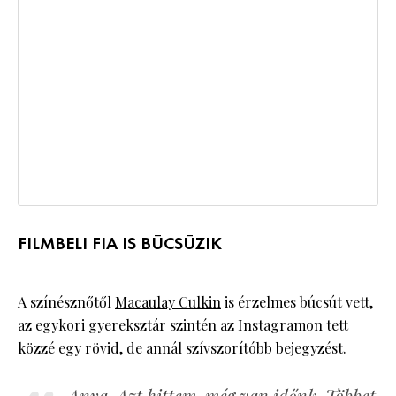
FILMBELI FIA IS BÚCSÚZIK
A színésznőtől
Macaulay Culkin
is érzelmes búcsút vett,
az egykori gyereksztár szintén az Instagramon tett
közzé egy rövid, de annál szívszorítóbb bejegyzést.
Anya. Azt hittem, még van időnk. Többet