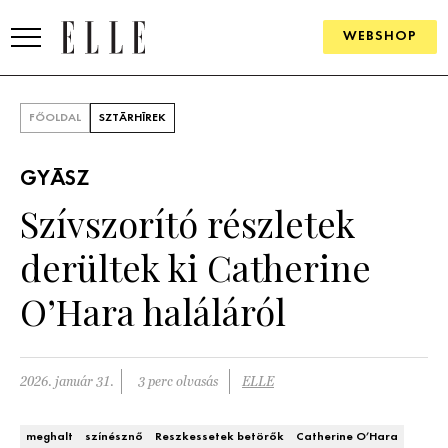
WEBSHOP
DIVAT
FŐOLDAL
SZTÁRHÍREK
ELLE DIGITAL
GYÁSZ
GOURMET AWARDS
Szívszorító részletek
SZÉPSÉG
derültek ki Catherine
KULTÚRA
O’Hara haláláról
PSZICHÉ
2026. január 31.
3 perc olvasás
ELLE
ÉLETMÓD
PÁRKAPCSOLAT
meghalt
színésznő
Reszkessetek betörők
Catherine O’Hara