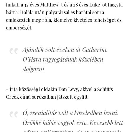
fiukat, a 32 éves Matthew-t és a 28 éves Luke-ot hagyta
hátra. Halála után pályatársai és barátai sorra
emlékeztek meg róla, kiemelve kivételes tehetségét és
emberségét.
Ajándék volt éveken át Catherine
O’Hara ragyogásának közelében
dolgozni
– írta közösségi oldalán Dan Levy, akivel a Schitt’s
Creek című sorozatban játszott együtt.
Ó, zsenialitás volt a közeledben lenni.
Örökké hálás vagyok érte. Kevesebb lett