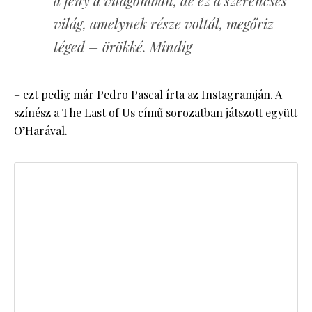
a fény a világomban, de ez a szerencsés
világ, amelynek része voltál, megőriz
téged – örökké. Mindig
– ezt pedig már Pedro Pascal írta az Instagramján. A
színész a The Last of Us című sorozatban játszott együtt
O’Harával.