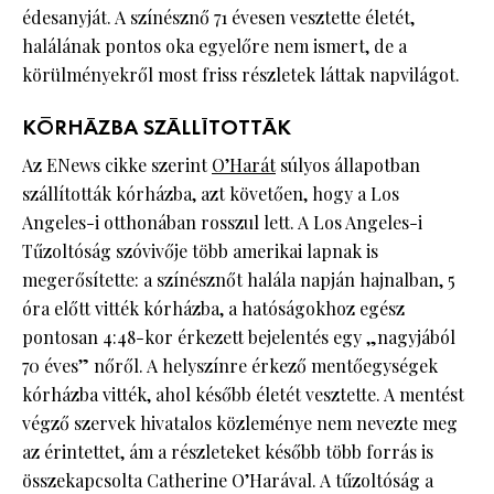
édesanyját. A színésznő 71 évesen vesztette életét,
halálának pontos oka egyelőre nem ismert, de a
körülményekről most friss részletek láttak napvilágot.
KÓRHÁZBA SZÁLLÍTOTTÁK
Az ENews cikke szerint
O’Harát
súlyos állapotban
szállították kórházba, azt követően, hogy a Los
Angeles-i otthonában rosszul lett. A Los Angeles-i
Tűzoltóság szóvivője több amerikai lapnak is
megerősítette: a színésznőt halála napján hajnalban, 5
óra előtt vitték kórházba, a hatóságokhoz egész
pontosan 4:48-kor érkezett bejelentés egy „nagyjából
70 éves” nőről. A helyszínre érkező mentőegységek
kórházba vitték, ahol később életét vesztette. A mentést
végző szervek hivatalos közleménye nem nevezte meg
az érintettet, ám a részleteket később több forrás is
összekapcsolta Catherine O’Harával. A tűzoltóság a