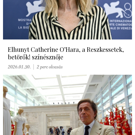
Elhunyt Catherine O’Hara, a Reszkessetek,
betörők! színésznője
2026.01.30.
2 perc olvasás