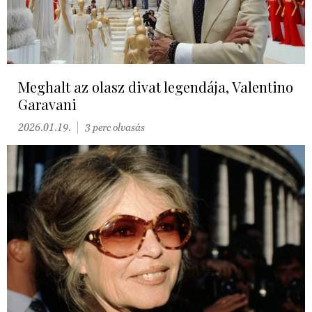
Meghalt az olasz divat legendája, Valentino
Garavani
2026.01.19.
3 perc olvasás