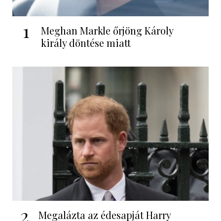
1
Meghan Markle őrjöng Károly
király döntése miatt
2
Megalázta az édesapját Harry