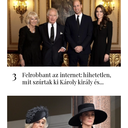
3
Felrobbant az internet: hihetetlen,
mit szúrtak ki Károly király és...