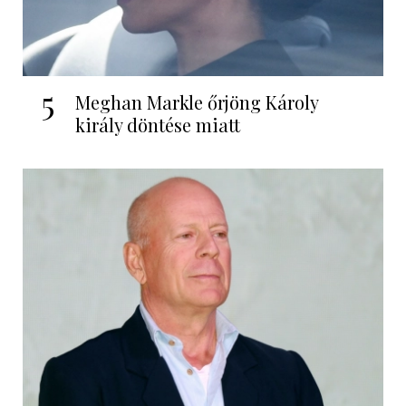
5
Meghan Markle őrjöng Károly
király döntése miatt