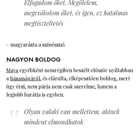
Elfogadom őket. Megölelem,
megcsókolom őket, és igen, ez hatalmas
megtiszteltetés
– magyarázta a színésznő.
NAGYON BOLDOG
Maya
egyébként nemrégiben beszélt először nyíltabban
a
házasságáról
, és elárulta, elképesztően boldog, mert
úgy érzi, nem párja nem csak szerelme, hanem a
legjobb barátja is egyben.
Olyan valaki van mellettem, akinek
mindent elmondhatok