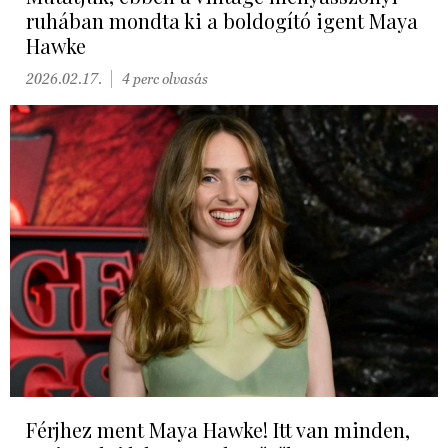
ruhában mondta ki a boldogító igent Maya
Hawke
2026.02.17.
4 perc olvasás
Férjhez ment Maya Hawke! Itt van minden,