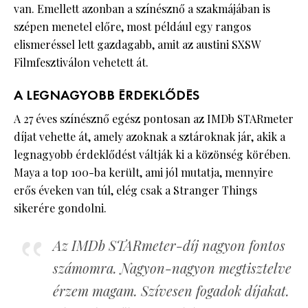
van. Emellett azonban a színésznő a szakmájában is
szépen menetel előre, most például egy rangos
elismeréssel lett gazdagabb, amit az austini SXSW
Filmfesztiválon vehetett át.
A LEGNAGYOBB ÉRDEKLŐDÉS
A 27 éves színésznő egész pontosan az IMDb STARmeter
díjat vehette át, amely azoknak a sztároknak jár, akik a
legnagyobb érdeklődést váltják ki a közönség körében.
Maya a top 100-ba került, ami jól mutatja, mennyire
erős éveken van túl, elég csak a Stranger Things
sikerére gondolni.
Az IMDb STARmeter-díj nagyon fontos
számomra. Nagyon-nagyon megtisztelve
érzem magam. Szívesen fogadok díjakat.