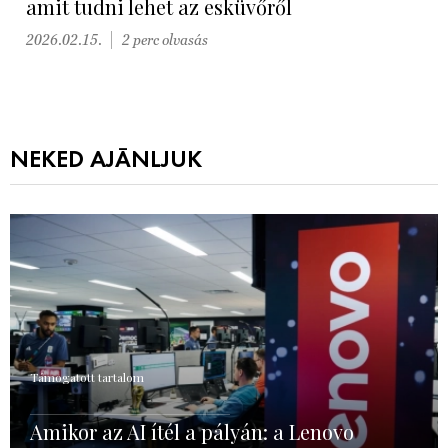
amit tudni lehet az esküvőről
2026.02.15.
2 perc olvasás
NEKED AJÁNLJUK
Támogatott tartalom
Amikor az AI ítél a pályán: a Lenovo