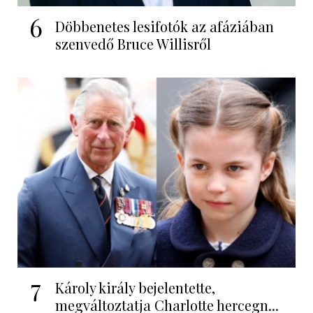
6
Döbbenetes lesifotók az afáziában
szenvedő Bruce Willisről
7
Károly király bejelentette,
megváltoztatja Charlotte hercegn...