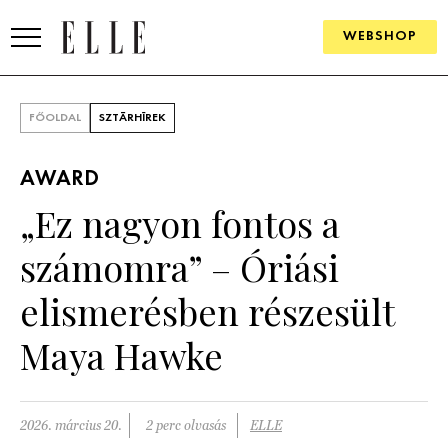
WEBSHOP
DIVAT
FŐOLDAL
SZTÁRHÍREK
ELLE DIGITAL
AWARD
GOURMET AWARDS
„Ez nagyon fontos a
SZÉPSÉG
számomra” – Óriási
KULTÚRA
elismerésben részesült
PSZICHÉ
Maya Hawke
ÉLETMÓD
2026. március 20.
2 perc olvasás
ELLE
PÁRKAPCSOLAT