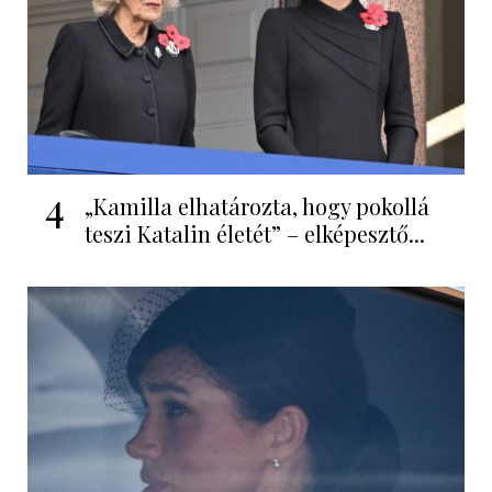
4
„Kamilla elhatározta, hogy pokollá
teszi Katalin életét” – elképesztő...