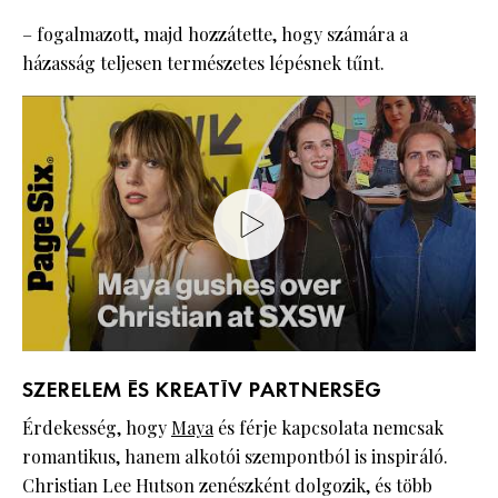
– fogalmazott, majd hozzátette, hogy számára a
házasság teljesen természetes lépésnek tűnt.
SZERELEM ÉS KREATÍV PARTNERSÉG
Érdekesség, hogy
Maya
és férje kapcsolata nemcsak
romantikus, hanem alkotói szempontból is inspiráló.
Christian Lee Hutson zenészként dolgozik, és több