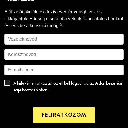
Előfizetői akciók, exkluzív eseménymeghívók és
cikkajánlók. Értesülj elsőként a velünk kapcsolatos hírekről
és less be a kulisszák mögé!
Adatkezelési
A hírlevél feliratkozáshoz ell kell fogadnod az
tájékoztatónkat
.
FELIRATKOZOM