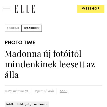
WEBSHOP
DIVAT
FŐOLDAL
SZTÁRHÍREK
ELLE DIGITAL
PHOTO TIME
GOURMET AWARDS
Madonna új fotóitól
SZÉPSÉG
mindenkinek leesett az
KULTÚRA
álla
PSZICHÉ
2023. március 31.
2 perc olvasás
ELLE
ÉLETMÓD
PÁRKAPCSOLAT
fotók
boldogság
madonna