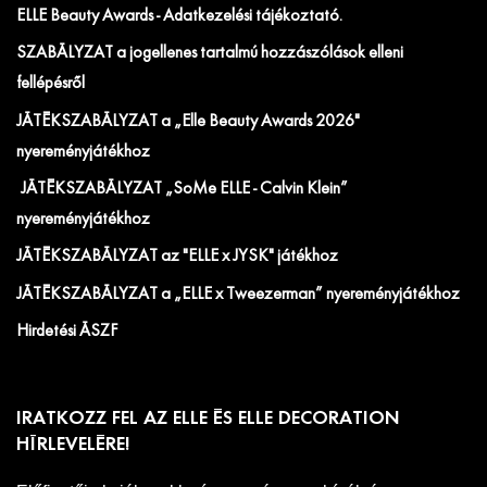
ELLE Beauty Awards - Adatkezelési tájékoztató.
SZABÁLYZAT a jogellenes tartalmú hozzászólások elleni
fellépésről
JÁTÉKSZABÁLYZAT a „Elle Beauty Awards 2026"
nyereményjátékhoz
JÁTÉKSZABÁLYZAT „SoMe ELLE - Calvin Klein”
nyereményjátékhoz
JÁTÉKSZABÁLYZAT az "ELLE x JYSK" játékhoz
JÁTÉKSZABÁLYZAT a „ELLE x Tweezerman” nyereményjátékhoz
Hirdetési ÁSZF
IRATKOZZ FEL AZ ELLE ÉS ELLE DECORATION
HÍRLEVELÉRE!