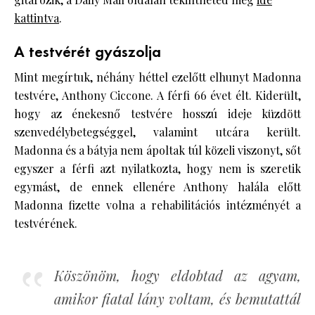
kattintva
.
A testvérét gyászolja
Mint megírtuk, néhány héttel ezelőtt elhunyt Madonna
testvére, Anthony Ciccone. A férfi 66 évet élt. Kiderült,
hogy az énekesnő testvére hosszú ideje küzdött
szenvedélybetegséggel, valamint utcára került.
Madonna és a bátyja nem ápoltak túl közeli viszonyt, sőt
egyszer a férfi azt nyilatkozta, hogy nem is szeretik
egymást, de ennek ellenére Anthony halála előtt
Madonna fizette volna a rehabilitációs intézményét a
testvérének.
Köszönöm, hogy eldobtad az agyam,
amikor fiatal lány voltam, és bemutattál