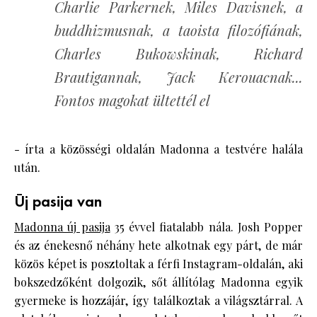
Charlie Parkernek, Miles Davisnek, a
buddhizmusnak, a taoista filozófiának,
Charles Bukowskinak, Richard
Brautigannak, Jack Kerouacnak...
Fontos magokat ültettél el
- írta a közösségi oldalán Madonna a testvére halála
után.
Új pasija van
Madonna új pasija
35 évvel fiatalabb nála. Josh Popper
és az énekesnő néhány hete alkotnak egy párt, de már
közös képet is posztoltak a férfi Instagram-oldalán, aki
bokszedzőként dolgozik, sőt állítólag Madonna egyik
gyermeke is hozzájár, így találkoztak a világsztárral. A