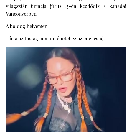
világsztár turnéja július 15-én kezdődik a kanadai
Vancouverben.
A boldog helyemen
- írta az Instagram történetéhez az énekesnő.