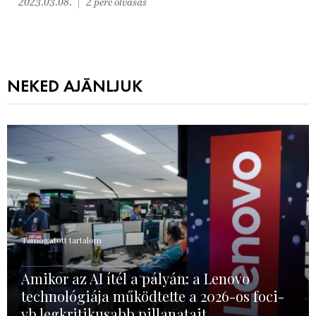
2023.03.08.
2 perc olvasás
NEKED AJÁNLJUK
Támogatott tartalom
Amikor az AI ítél a pályán: a Lenovo
technológiája működtette a 2026-os foci-
vb legkritikusabb pillanatait