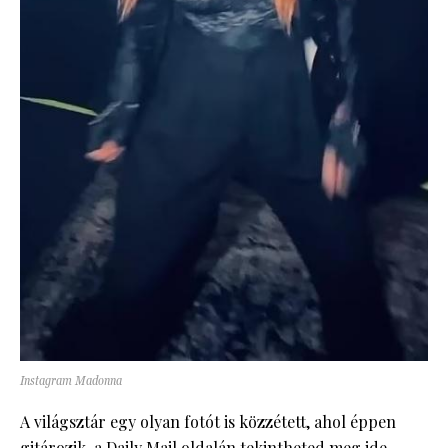
Instagram Madonna
A világsztár egy olyan fotót is közzétett, ahol éppen
gitározik, a Daily Mail oldalán tekintheted meg
ide