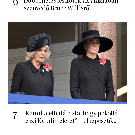
6
Döbbenetes lesifotók az afáziában
szenvedő Bruce Willisről
7
„Kamilla elhatározta, hogy pokollá
teszi Katalin életét” – elképesztő...