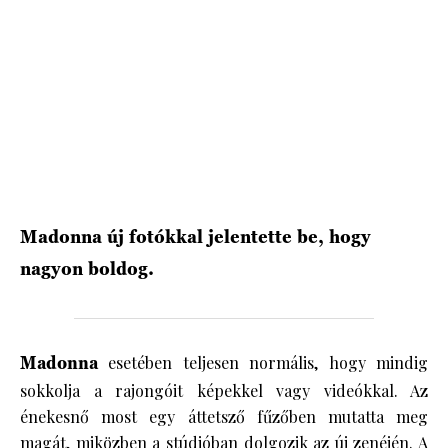
HÍRLEVÉL
Madonna új fotókkal jelentette be, hogy
nagyon boldog.
Madonna
esetében teljesen normális, hogy mindig
sokkolja a rajongóit képekkel vagy videókkal. Az
énekesnő most egy áttetsző fűzőben mutatta meg
magát, miközben a stúdióban dolgozik az új zenéjén. A