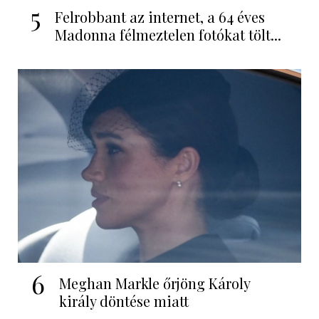
5
Felrobbant az internet, a 64 éves
Madonna félmeztelen fotókat tölt...
6
Meghan Markle őrjöng Károly
király döntése miatt