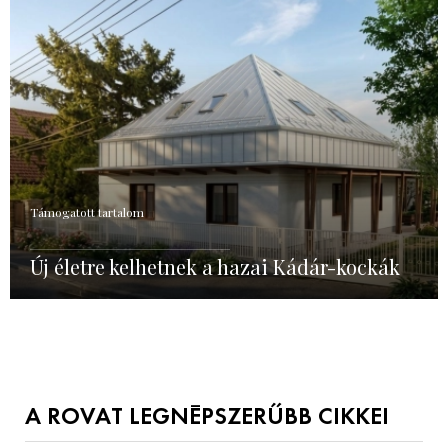
Támogatott tartalom
Új életre kelhetnek a hazai Kádár-kockák
A ROVAT LEGNÉPSZERŰBB CIKKEI