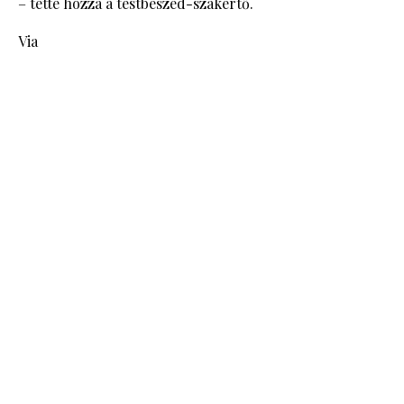
– tette hozzá a testbeszéd-szakértő.
Via