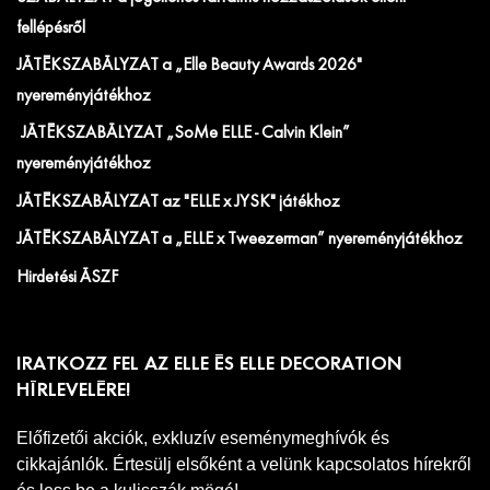
fellépésről
JÁTÉKSZABÁLYZAT a „Elle Beauty Awards 2026"
nyereményjátékhoz
JÁTÉKSZABÁLYZAT „SoMe ELLE - Calvin Klein”
nyereményjátékhoz
JÁTÉKSZABÁLYZAT az "ELLE x JYSK" játékhoz
JÁTÉKSZABÁLYZAT a „ELLE x Tweezerman” nyereményjátékhoz
Hirdetési ÁSZF
IRATKOZZ FEL AZ ELLE ÉS ELLE DECORATION
HÍRLEVELÉRE!
Előfizetői akciók, exkluzív eseménymeghívók és
cikkajánlók. Értesülj elsőként a velünk kapcsolatos hírekről