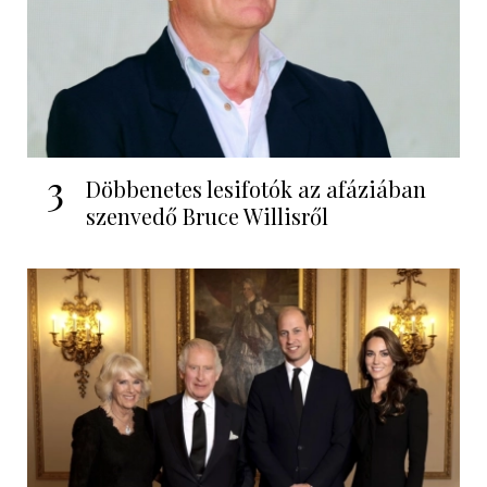
3
Döbbenetes lesifotók az afáziában
szenvedő Bruce Willisről