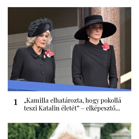
1
„Kamilla elhatározta, hogy pokollá
teszi Katalin életét” – elképesztő...