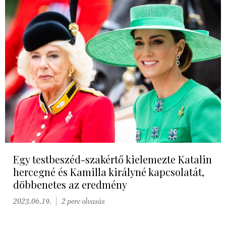
Egy testbeszéd-szakértő kielemezte Katalin
hercegné és Kamilla királyné kapcsolatát,
döbbenetes az eredmény
2023.06.19.
2 perc olvasás