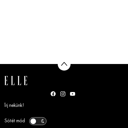
Írj nekünk!
Sötét mód