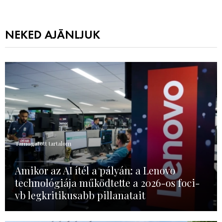
NEKED AJÁNLJUK
Támogatott tartalom
Amikor az AI ítél a pályán: a Lenovo
technológiája működtette a 2026-os foci-
vb legkritikusabb pillanatait