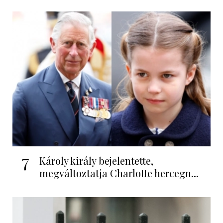
7
Károly király bejelentette,
megváltoztatja Charlotte hercegn...