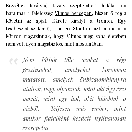
Erzsébet királynő tavaly szeptemberi halála óta
hatalmas a felelősség
Vilmos hercegen
, hiszen ő fogja
követni az apját, Károly királyt a trónon. Egy
testbeszéd-szakértő, Darren Stanton azt mondta a
Mirror magazinnak, hogy Vilmos még soha életében
nem volt ilyen magabiztos, mint mostanában.
Nem látjuk tőle azokat a régi
gesztusokat, amelyeket korábban
mutatott, amelyek önbizalomhiányra
utaltak, vagy olyannak, mint aki úgy érzi
magát, mint egy hal, akit kidobtak a
vízből. Teljesen más ember, mint
amikor fiatalként kezdett nyilvánosan
szerepelni