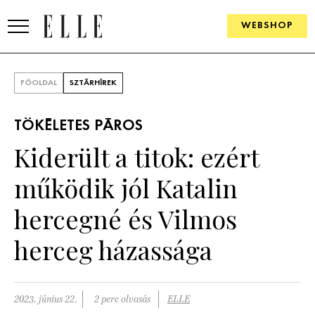
WEBSHOP
DIVAT
FŐOLDAL
SZTÁRHÍREK
ELLE DIGITAL
TÖKÉLETES PÁROS
GOURMET AWARDS
Kiderült a titok: ezért
SZÉPSÉG
működik jól Katalin
KULTÚRA
hercegné és Vilmos
PSZICHÉ
herceg házassága
ÉLETMÓD
2023. június 22.
2 perc olvasás
ELLE
PÁRKAPCSOLAT