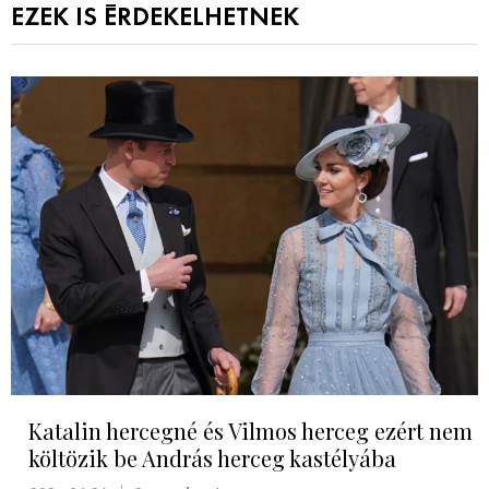
EZEK IS ÉRDEKELHETNEK
Katalin hercegné és Vilmos herceg ezért nem
költözik be András herceg kastélyába