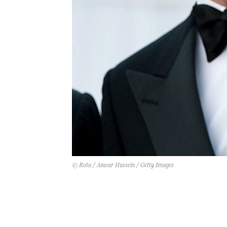
© Rota / Anwar Hussein / Getty Images