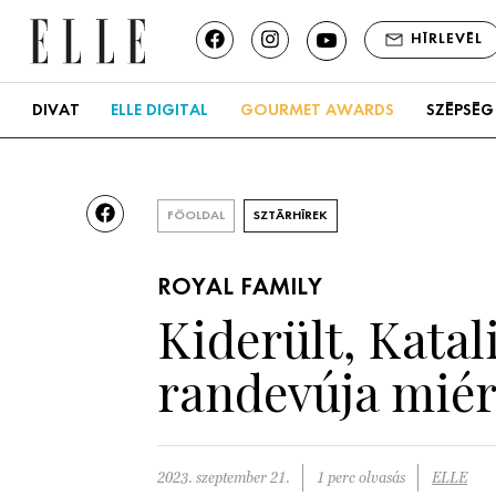
HÍRLEVÉL
DIVAT
ELLE DIGITAL
GOURMET AWARDS
SZÉPSÉG
FŐOLDAL
SZTÁRHÍREK
ROYAL FAMILY
Kiderült, Katal
randevúja miér
2023. szeptember 21.
1 perc olvasás
ELLE