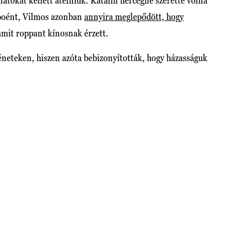
natokat kellett átélniük. Katalin hercegné szerette volna
y poént, Vilmos azonban
annyira meglepődött, hogy
 amit roppant kínosnak érzett.
neteken, hiszen azóta bebizonyították, hogy házasságuk