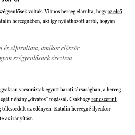
zégyenlősek voltak. Vilmos herceg elárulta, hogy
az első
talin hercegnében, aki így nyilatkozott arról, hogyan
 és elpirultam, amikor először
gyon szégyenlősnek éreztem
gyakran vacsoráztak együtt baráti társaságban, a herceg
ségét néhány „divatos” fogással. Csakhogy
rendszerint
eg túlcsordult az edényen. Katalin hercegné ilyenkor
e az irányítást.