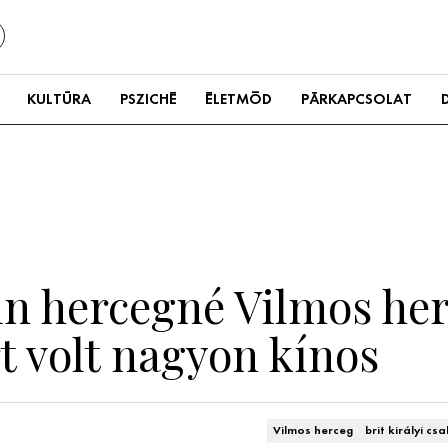
KULTÚRA
PSZICHÉ
ÉLETMÓD
PÁRKAPCSOLAT
in hercegné Vilmos her
t volt nagyon kínos
Vilmos herceg
brit királyi cs