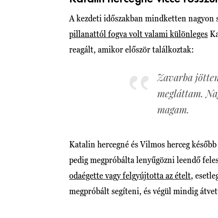
A kezdeti időszakban mindketten nagyon s
pillanattól fogva volt valami különleges
Ka
reagált, amikor először találkoztak:
Zavarba jöttem
megláttam. Na
magam.
Katalin hercegné és Vilmos herceg később 
pedig megpróbálta lenyűgözni leendő fele
odaégette vagy felgyújtotta az ételt
, esetl
megpróbált segíteni, és végül mindig átvett