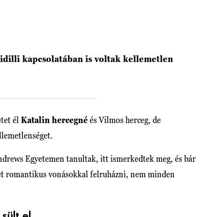
dilli kapcsolatában is voltak kellemetlen
tet él
Katalin hercegné
és Vilmos herceg, de
llemetlenséget.
Andrews Egyetemen tanultak, itt ismerkedtek meg, és bár
tet romantikus vonásokkal felruházni, nem minden
sült el