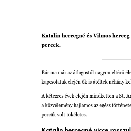
Katalin hercegné és Vilmos herceg i
percek.
Bár ma már az átlagostól nagyon eltérő éle
kapcsolatuk elején ők is átéltek néhány ke
A kétezres évek elején mindketten a St. 
a közvélemény hajlamos az egész történe
percük volt tökéletes.
Katalin hercegné vicce rosszul 