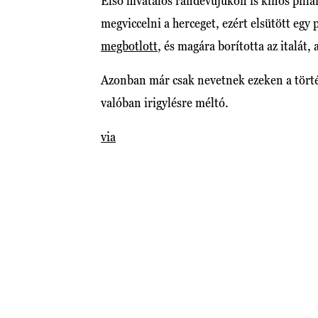
Első hivatalos randevújukon is kínos pilla
megviccelni a herceget, ezért elsütött eg
megbotlott
, és magára borította az italát,
Azonban már csak nevetnek ezeken a törté
valóban irigylésre méltó.
via