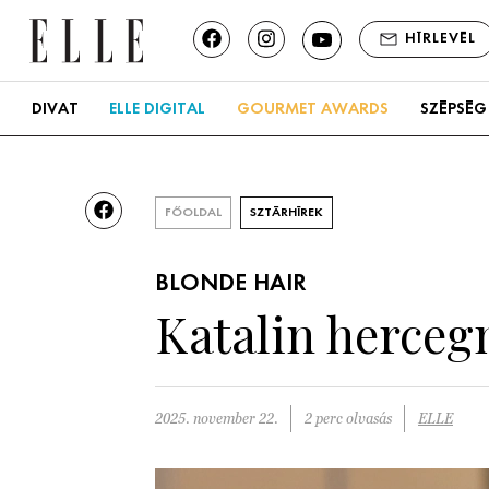
HÍRLEVÉL
DIVAT
ELLE DIGITAL
GOURMET AWARDS
SZÉPSÉG
FŐOLDAL
SZTÁRHÍREK
BLONDE HAIR
Katalin hercegné
2025. november 22.
2 perc olvasás
ELLE