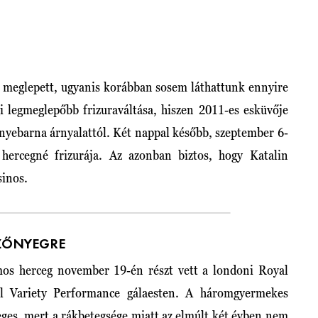
 meglepett, ugyanis korábban sosem láthattunk ennyire
gi legmeglepőbb frizuraváltása, hiszen 2011-es esküvője
ztenyebarna árnyalattól. Két nappal később, szeptember 6-
hercegné frizurája. Az azonban biztos, hogy Katalin
sinos.
SZŐNYEGRE
mos herceg november 19-én részt vett a londoni Royal
al Variety Performance gálaesten. A háromgyermekes
eges, mert a rákbetegsége miatt az elmúlt két évben nem