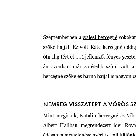
Szeptemberben a
walesi hercegné
sokakat
szőke hajjal. Ez volt Kate hercegné eddi
óta alig tért el a rá jellemző, fényes ges
án azonban már sötétebb színű volt a 
hercegné szőke és barna hajjal is nagyon c
NEMRÉG VISSZATÉRT A VÖRÖS 
Mint megírtuk
, Katalin hercegné és Vil
Albert Hallban megrendezett idei Roy
édesanya megjelenése azért is volt különl