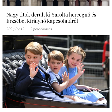
Nagy titok derült ki Sarolta hercegnő és
Erzsébet királynő kapcsolatáról
2023.09.12.
2 perc olvasás