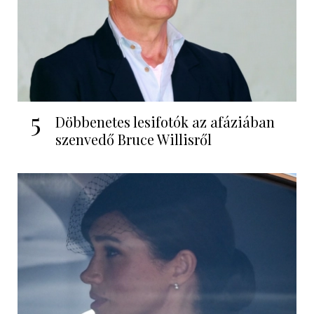
5
Döbbenetes lesifotók az afáziában
szenvedő Bruce Willisről