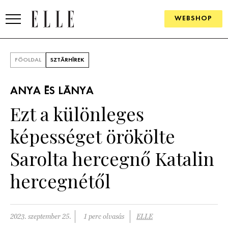
WEBSHOP
DIVAT
FŐOLDAL
SZTÁRHÍREK
ELLE DIGITAL
ANYA ÉS LÁNYA
GOURMET AWARDS
Ezt a különleges
SZÉPSÉG
képességet örökölte
KULTÚRA
Sarolta hercegnő Katalin
PSZICHÉ
hercegnétől
ÉLETMÓD
2023. szeptember 25.
1 perc olvasás
ELLE
PÁRKAPCSOLAT