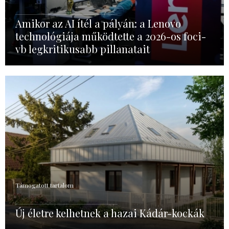
Amikor az AI ítél a pályán: a Lenovo
technológiája működtette a 2026-os foci-
vb legkritikusabb pillanatait
Támogatott tartalom
Új életre kelhetnek a hazai Kádár-kockák