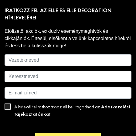
IRATKOZZ FEL AZ ELLE ÉS ELLE DECORATION
HÍRLEVELÉRE!
Előfizetői akciók, exkluzív eseménymeghívók és
cikkajánlók. Értesülj elsőként a velünk kapcsolatos hírekről
és less be a kulisszák mögé!
Adatkezelési
A hírlevél feliratkozáshoz ell kell fogadnod az
tájékoztatónkat
.