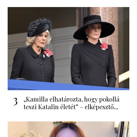
3
„Kamilla elhatározta, hogy pokollá
teszi Katalin életét” – elképesztő...