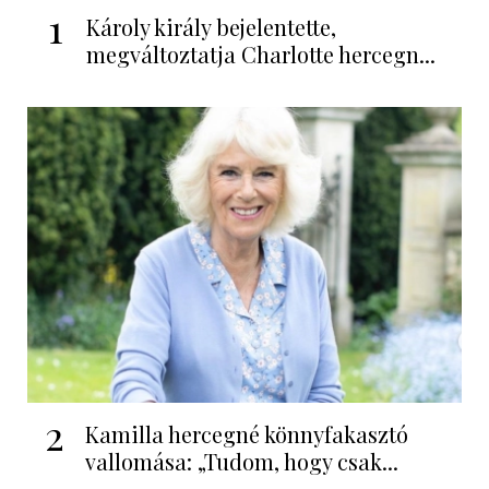
1
Károly király bejelentette,
megváltoztatja Charlotte hercegn...
2
Kamilla hercegné könnyfakasztó
vallomása: „Tudom, hogy csak...