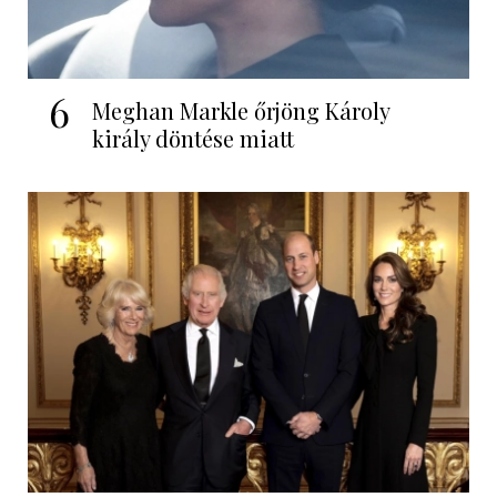
6
Meghan Markle őrjöng Károly
király döntése miatt