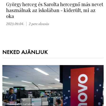
György herceg és Sarolta hercegnő más nevet
használnak az iskolában - kiderült, mi az
oka
2023.09.04.
2 perc olvasás
NEKED AJÁNLJUK
Támogatott tartalom