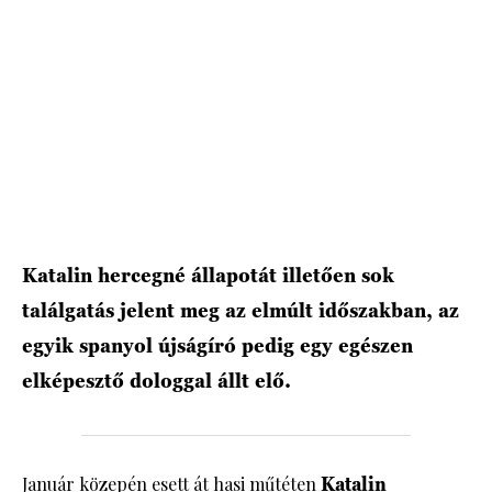
HÍRLEVÉL
Katalin hercegné állapotát illetően sok
találgatás jelent meg az elmúlt időszakban, az
egyik spanyol újságíró pedig egy egészen
elképesztő dologgal állt elő.
Január közepén esett át hasi műtéten
Katalin