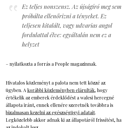
Ez teljes nonszensz. Az újságíró meg sem
próbálta ellenőrizni a tényeket. Ez
teljesen kitalált, vagy udvarias angol
fordulattal élve: egyáltalán nem ez a
helyzet
– nyilatkozta a forrás a People magazinnak.
Hivatalos közleményt a palota nem tett közzé az
ügyben. A
korábbi közleményben elárulták,
hogy
értékelik az emberek érdeklődést a walesi hercegné
állapota iránt, ennek ellenére szeretnék továbbra is
bizalmasan kezelni az egészségügyi adatait
.
Legközelebb akkor adnak ki az állapotáról frissítést, ha
az indokolt lesz.