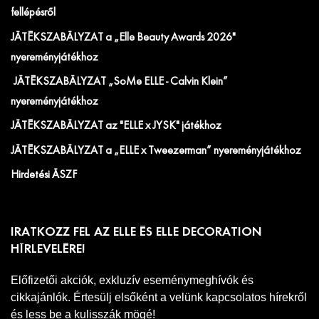
fellépésről
JÁTÉKSZABÁLYZAT a „Elle Beauty Awards 2026"
nyereményjátékhoz
JÁTÉKSZABÁLYZAT „SoMe ELLE - Calvin Klein”
nyereményjátékhoz
JÁTÉKSZABÁLYZAT az "ELLE x JYSK" játékhoz
JÁTÉKSZABÁLYZAT a „ELLE x Tweezerman” nyereményjátékhoz
Hirdetési ÁSZF
IRATKOZZ FEL AZ ELLE ÉS ELLE DECORATION
HÍRLEVELÉRE!
Előfizetői akciók, exkluzív eseménymeghívók és
cikkajánlók. Értesülj elsőként a velünk kapcsolatos hírekről
és less be a kulisszák mögé!