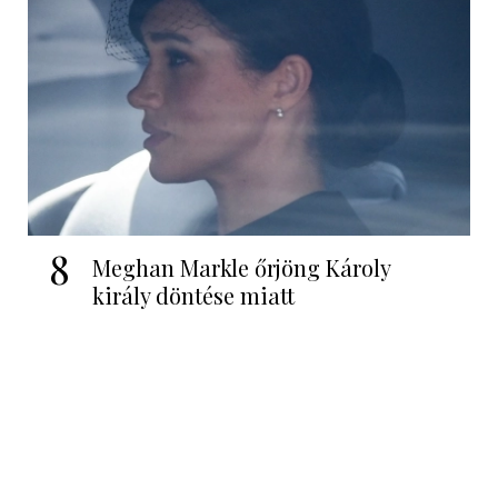
8
Meghan Markle őrjöng Károly
király döntése miatt