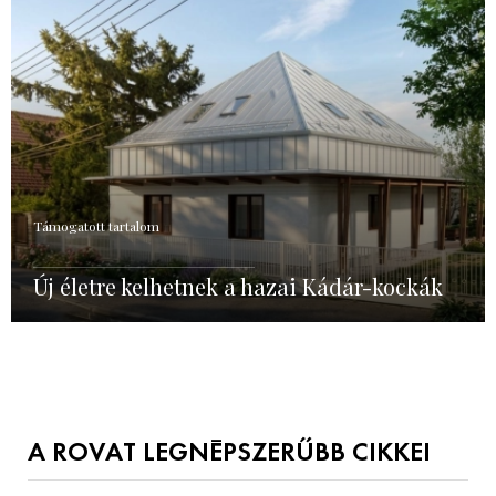
Támogatott tartalom
Új életre kelhetnek a hazai Kádár-kockák
A ROVAT LEGNÉPSZERŰBB CIKKEI