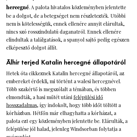
hercegné
. A palota hivatalos közleményben jelentette
be a dolgot, de a betegséget nem részletezték. Utóbbi
nem is kötelességük, ennek ellenére annyit elárultak,
nincs szó rosszindulatú daganatról. Ennek ellenére
elindultak a találgatások, a spanyol sajtó pedig egészen
elképesztő dolgot állít.
Álhír terjed Katalin hercegné állapotáról
Hetek óta cikkeznek Katalin hercegné állapotáról, az
embereket érdekli, mi történt a walesi hercegnével.
Több szakértő is megszólalt a témában, és többen
elmondták, a hasi műtét utáni
felépülési idő
hosszadalmas
, így indokolt, hogy több időt töltött a
kórházban. Hétfőn már elhagyhatta a kórházat, a
palota ezt egy közleményben jelentette be. Elárulták, a
felépülése jól halad, jelenleg Windsorban folytatja a
gyógyulást.