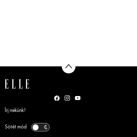
Írj nekünk!
Sötét mód