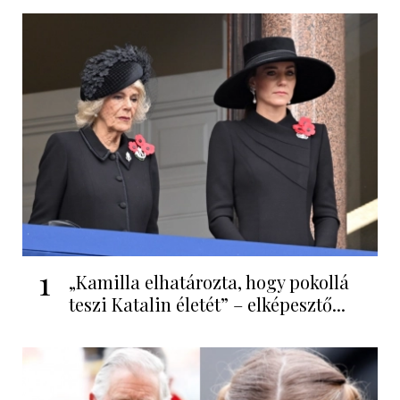
1
„Kamilla elhatározta, hogy pokollá
teszi Katalin életét” – elképesztő...