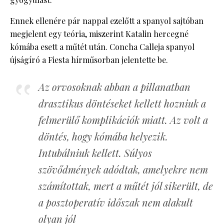
Ennek ellenére pár nappal ezelőtt a spanyol sajtóban
megjelent egy teória, miszerint Katalin hercegné
kómába esett a műtét után. Concha Calleja spanyol
újságíró a Fiesta hírműsorban jelentette be.
Az orvosoknak abban a pillanatban
drasztikus döntéseket kellett hozniuk a
felmerülő komplikációk miatt. Az volt a
döntés, hogy kómába helyezik.
Intubálniuk kellett. Súlyos
szövődmények adódtak, amelyekre nem
számítottak, mert a műtét jól sikerült, de
a posztoperatív időszak nem alakult
olyan jól