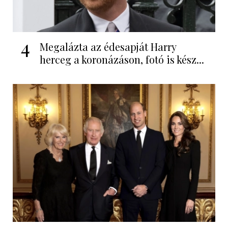
4
Megalázta az édesapját Harry
herceg a koronázáson, fotó is kész...