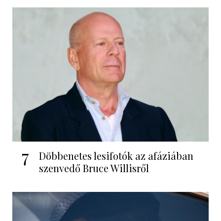
7
Döbbenetes lesifotók az afáziában
szenvedő Bruce Willisről