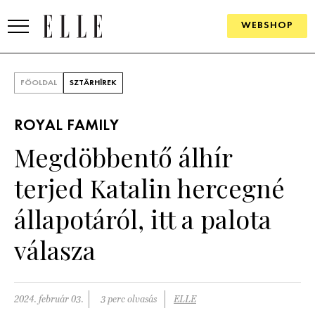
WEBSHOP
DIVAT
FŐOLDAL
SZTÁRHÍREK
ELLE DIGITAL
ROYAL FAMILY
GOURMET AWARDS
Megdöbbentő álhír
SZÉPSÉG
terjed Katalin hercegné
KULTÚRA
állapotáról, itt a palota
PSZICHÉ
válasza
ÉLETMÓD
2024. február 03.
3 perc olvasás
ELLE
PÁRKAPCSOLAT