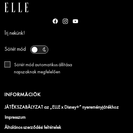
Írj nekünk!
Sötét mód
Sötét mód automatikus állítása
napszaknak megfelelően
INFORMÁCIÓK
JÁTÉKSZABÁLYZAT az „ELLE x Disney+” nyereményjátékhoz
Impresszum
Általános szerződési feltételek