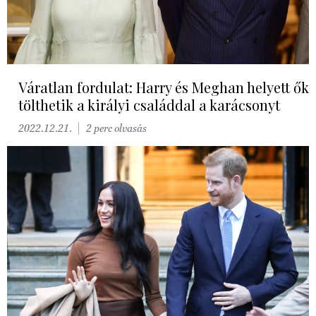
Váratlan fordulat: Harry és Meghan helyett ők
tölthetik a királyi családdal a karácsonyt
2022.12.21.
2 perc olvasás