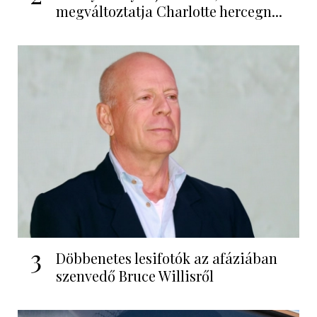
megváltoztatja Charlotte hercegn...
3
Döbbenetes lesifotók az afáziában
szenvedő Bruce Willisről