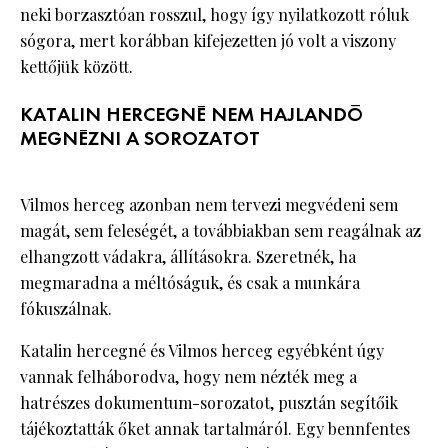
neki borzasztóan rosszul, hogy így nyilatkozott róluk
sógora, mert korábban kifejezetten jó volt a viszony
kettőjük között.
KATALIN HERCEGNÉ NEM HAJLANDÓ
MEGNÉZNI A SOROZATOT
Vilmos herceg azonban nem tervezi megvédeni sem
magát, sem feleségét, a továbbiakban sem reagálnak az
elhangzott vádakra, állításokra. Szeretnék, ha
megmaradna a méltóságuk, és csak a munkára
fókuszálnak.
Katalin hercegné és Vilmos herceg egyébként úgy
vannak felháborodva, hogy nem nézték meg a
hatrészes dokumentum-sorozatot, pusztán segítőik
tájékoztatták őket annak tartalmáról. Egy bennfentes