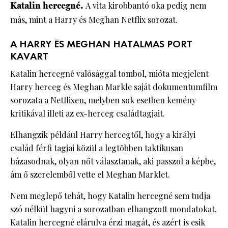
Katalin hercegné.
A vita kirobbantó oka pedig nem
más, mint a Harry és Meghan Netflix sorozat.
A HARRY ÉS MEGHAN HATALMAS PORT
KAVART
Katalin hercegné valósággal tombol, mióta megjelent
Harry herceg és Meghan Markle saját dokumentumfilm
sorozata a Netflixen, melyben sok esetben kemény
kritikával illeti az ex-herceg családtagjait.
Elhangzik például Harry hercegtől, hogy a királyi
család férfi tagjai közül a legtöbben taktikusan
házasodnak, olyan nőt választanak, aki passzol a képbe,
ám ő szerelemből vette el Meghan Marklet.
Nem meglepő tehát, hogy Katalin hercegné sem tudja
szó nélkül hagyni a sorozatban elhangzott mondatokat.
Katalin hercegné elárulva érzi magát, és azért is esik