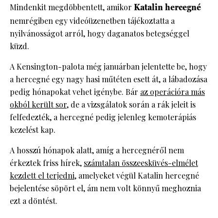
Mindenkit megdöbbentett, amikor
Katalin hercegné
nemrégiben egy videóüzenetben tájékoztatta a
nyilvánosságot arról, hogy daganatos betegséggel
küzd.
A Kensington-palota még januárban jelentette be, hogy
a hercegné egy nagy hasi műtéten esett át, a lábadozása
pedig hónapokat vehet igénybe. Bár
az operációra más
okból került sor
, de a vizsgálatok során a rák jeleit is
felfedezték, a hercegné pedig jelenleg kemoterápiás
kezelést kap.
A hosszú hónapok alatt, amíg a hercegnéről nem
érkeztek friss hírek,
számtalan összeesküvés-elmélet
kezdett el terjedni
, amelyeket végül Katalin hercegné
bejelentése söpört el, ám nem volt könnyű meghoznia
ezt a döntést.