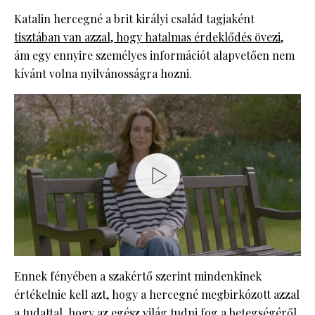
Katalin hercegné a brit királyi család tagjaként
tisztában van azzal, hogy hatalmas érdeklődés övezi
,
ám egy ennyire személyes információt alapvetően nem
kívánt volna nyilvánosságra hozni.
Ennek fényében a szakértő szerint mindenkinek
értékelnie kell azt, hogy a hercegné megbirkózott azzal
a tudattal, hogy
az egész világ tudni fog a betegségéről
,