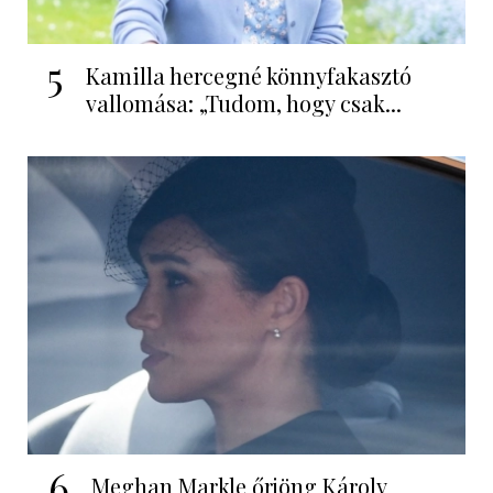
5
Kamilla hercegné könnyfakasztó
vallomása: „Tudom, hogy csak...
6
Meghan Markle őrjöng Károly