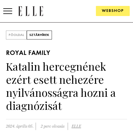
WEBSHOP
DIVAT
FŐOLDAL
SZTÁRHÍREK
ELLE DIGITAL
ROYAL FAMILY
GOURMET AWARDS
Katalin hercegnének
SZÉPSÉG
ezért esett nehezére
KULTÚRA
nyilvánosságra hozni a
PSZICHÉ
diagnózisát
ÉLETMÓD
2024. április 05.
2 perc olvasás
ELLE
PÁRKAPCSOLAT