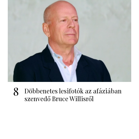
8
Döbbenetes lesifotók az afáziában
szenvedő Bruce Willisről