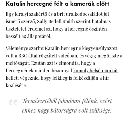
Katalin hercegné félt a kamerák előtt
Egy királyi szakértő és a brit uralkodócsaládot jól
ismerő szerző, Sally Bedell Smith szerint hatalmas
tiszteletet érdemel az, hogy a hercegné őszintén
beszélt az állapotáról.
Véleménye szerint Katalin hercegné kiegyensúlyozott
volt a BBC által rögzített videóban, és végig megőrizte a
méltóságát. Ezután azt is elmondta, hogy a
hercegnének minden bizonnyal
komoly belső munkát
kellett végeznie
, hogy lelkileg is felkészüljön a hír
közlésére.
Természetéből fakadóan félénk, ezért
ehhez nagy bátorságra volt szüksége.