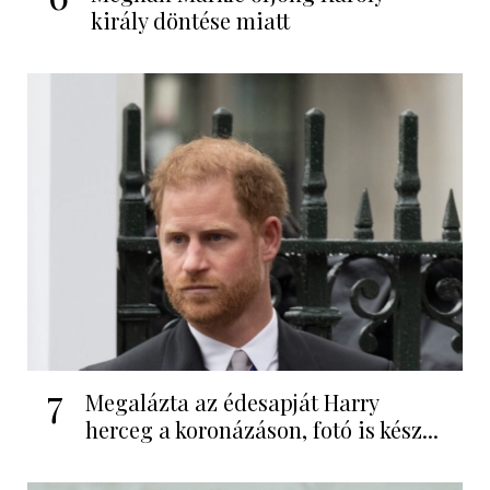
király döntése miatt
7
Megalázta az édesapját Harry
herceg a koronázáson, fotó is kész...