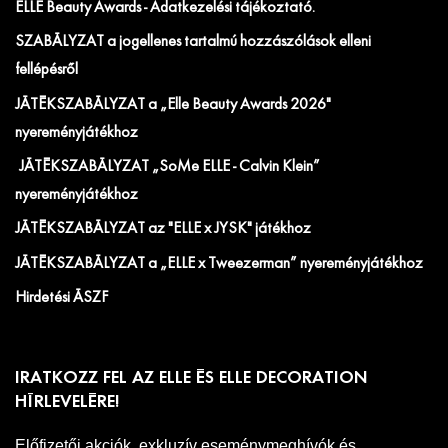
ELLE Beauty Awards - Adatkezelési tájékoztató.
SZABÁLYZAT a jogellenes tartalmú hozzászólások elleni
fellépésről
JÁTÉKSZABÁLYZAT a „Elle Beauty Awards 2026"
nyereményjátékhoz
JÁTÉKSZABÁLYZAT „SoMe ELLE - Calvin Klein”
nyereményjátékhoz
JÁTÉKSZABÁLYZAT az "ELLE x JYSK" játékhoz
JÁTÉKSZABÁLYZAT a „ELLE x Tweezerman” nyereményjátékhoz
Hirdetési ÁSZF
IRATKOZZ FEL AZ ELLE ÉS ELLE DECORATION
HÍRLEVELÉRE!
Előfizetői akciók, exkluzív eseménymeghívók és