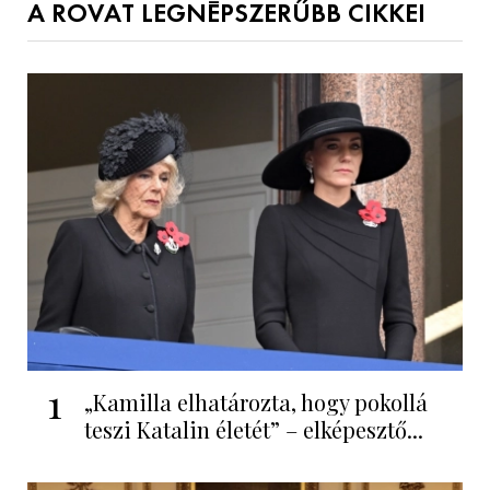
A ROVAT LEGNÉPSZERŰBB CIKKEI
1
„Kamilla elhatározta, hogy pokollá
teszi Katalin életét” – elképesztő...