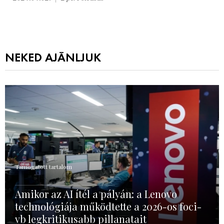
NEKED AJÁNLJUK
Támogatott tartalom
Amikor az AI ítél a pályán: a Lenovo
technológiája működtette a 2026-os foci-
vb legkritikusabb pillanatait