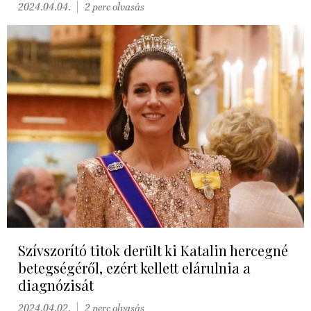
2024.04.04.
2 perc olvasás
Szívszorító titok derült ki Katalin hercegné
betegségéről, ezért kellett elárulnia a
diagnózisát
2024.04.02.
2 perc olvasás