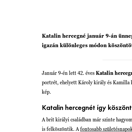
Katalin hercegné január 9-án ünnepe
igazán különleges módon köszöntöt
Január 9-én lett 42. éves
Katalin herceg
portrét, ehelyett Károly király és Kamilla
kép.
Katalin hercegnét így köszönt
A brit királyi családban már szinte hagyo
is felköszöntik. A
fontosabb születésnapo