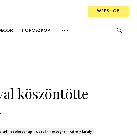
WEBSHOP
BEAUTY
DECOR
HOROSZKÓP
SZTÁRHÍREK
BUSINESS
ANYA
AWARDS
EVENT
AWARDS
Hírek
SZTÁRHÍREK
BUSINESS
Trendek
ANYA
Szobák
val köszöntötte
AWARDS
Ötletek
n
BEAUTY AWARDS
Szép terek
EVENT
salád
születésnap
Katalin hercegné
Károly király