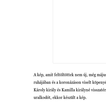
A kép, amit feltöltöttek nem új, még máju
ruhájában és a koronázáson viselt köpenyé
Károly király és Kamilla királyné visszaté
uralkodót, ekkor készült a kép.