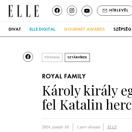
HÍRLEVÉL
DIVAT
ELLE DIGITAL
GOURMET AWARDS
SZÉPSÉG
FŐOLDAL
SZTÁRHÍREK
ROYAL FAMILY
Károly király e
fel Katalin her
2024. január 10.
1 perc olvasás
ELLE