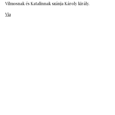
Vilmosnak és Katalinnak szánja Károly király.
Via