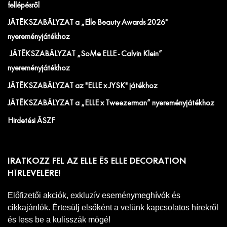
fellépésről
JÁTÉKSZABÁLYZAT a „Elle Beauty Awards 2026"
nyereményjátékhoz
JÁTÉKSZABÁLYZAT „SoMe ELLE - Calvin Klein”
nyereményjátékhoz
JÁTÉKSZABÁLYZAT az "ELLE x JYSK" játékhoz
JÁTÉKSZABÁLYZAT a „ELLE x Tweezerman” nyereményjátékhoz
Hirdetési ÁSZF
IRATKOZZ FEL AZ ELLE ÉS ELLE DECORATION
HÍRLEVELÉRE!
Előfizetői akciók, exkluzív eseménymeghívók és
cikkajánlók. Értesülj elsőként a velünk kapcsolatos hírekről
és less be a kulisszák mögé!