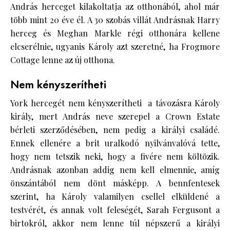
András herceget kilakoltatja az otthonából, ahol már
több mint 20 éve él. A 30 szobás villát Andrásnak Harry
herceg és Meghan Markle régi otthonára kellene
elcserélnie, ugyanis Károly azt szeretné, ha Frogmore
Cottage lenne az új otthona.
Nem kényszerítheti
York hercegét nem kényszerítheti a távozásra Károly
király, mert András neve szerepel a Crown Estate
bérleti szerződésében, nem pedig a királyi családé.
Ennek ellenére a brit uralkodó nyilvánvalóvá tette,
hogy nem tetszik neki, hogy a fivére nem költözik.
Andrásnak azonban addig nem kell elmennie, amíg
önszántából nem dönt másképp. A bennfentesek
szerint, ha Károly valamilyen csellel elküldené a
testvérét, és annak volt feleségét, Sarah Fergusont a
birtokról, akkor nem lenne túl népszerű a királyi