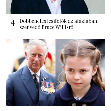
4
Döbbenetes lesifotók az afáziában
szenvedő Bruce Willisről