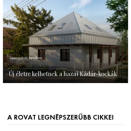
Támogatott tartalom
Új életre kelhetnek a hazai Kádár-kockák
A ROVAT LEGNÉPSZERŰBB CIKKEI