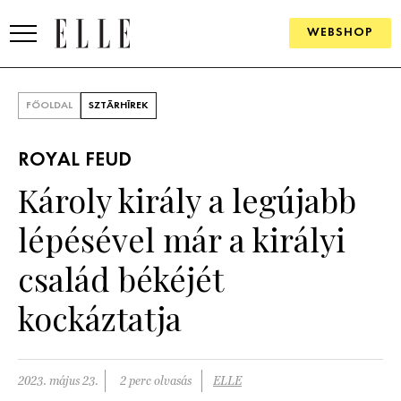
WEBSHOP
DIVAT
FŐOLDAL
SZTÁRHÍREK
ELLE DIGITAL
ROYAL FEUD
GOURMET AWARDS
Károly király a legújabb
SZÉPSÉG
lépésével már a királyi
KULTÚRA
család békéjét
PSZICHÉ
kockáztatja
ÉLETMÓD
2023. május 23.
2 perc olvasás
ELLE
PÁRKAPCSOLAT