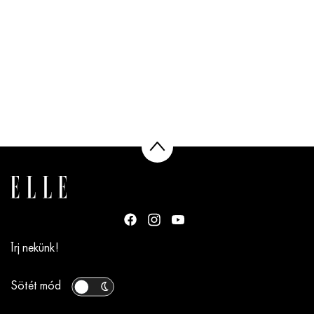
Írj nekünk!
Sötét mód