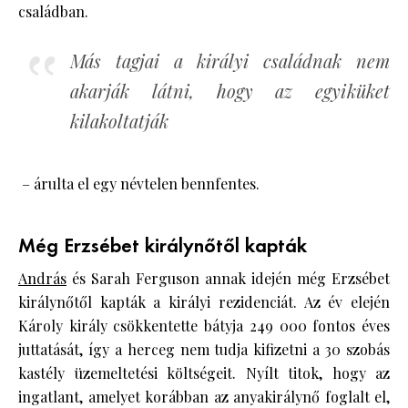
családban.
Más tagjai a királyi családnak nem
akarják látni, hogy az egyiküket
kilakoltatják
– árulta el egy névtelen bennfentes.
Még Erzsébet királynőtől kapták
András
és Sarah Ferguson annak idején még Erzsébet
királynőtől kapták a királyi rezidenciát. Az év elején
Károly király csökkentette bátyja 249 000 fontos éves
juttatását, így a herceg nem tudja kifizetni a 30 szobás
kastély üzemeltetési költségeit. Nyílt titok, hogy az
ingatlant, amelyet korábban az anyakirálynő foglalt el,