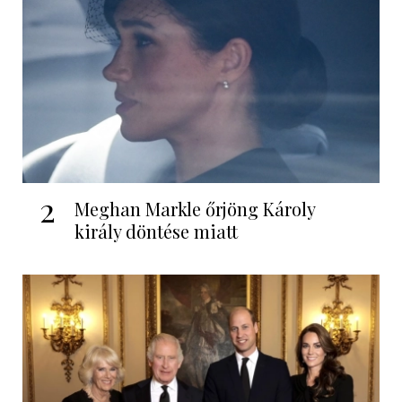
2
Meghan Markle őrjöng Károly
király döntése miatt