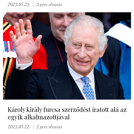
2023.05.23.
3 perc olvasás
Károly király furcsa szerződést íratott alá az
egyik alkalmazottjával
2023.05.22.
2 perc olvasás