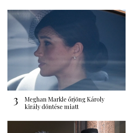
3
Meghan Markle őrjöng Károly
király döntése miatt