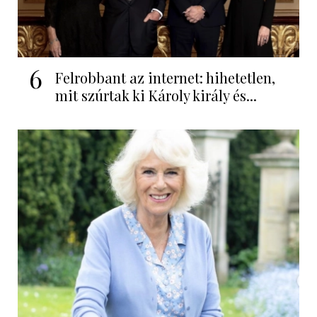
6
Felrobbant az internet: hihetetlen,
mit szúrtak ki Károly király és...