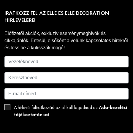
IRATKOZZ FEL AZ ELLE ÉS ELLE DECORATION
HÍRLEVELÉRE!
Előfizetői akciók, exkluzív eseménymeghívók és
cikkajánlók. Értesülj elsőként a velünk kapcsolatos hírekről
és less be a kulisszák mögé!
Adatkezelési
A hírlevél feliratkozáshoz ell kell fogadnod az
tájékoztatónkat
.