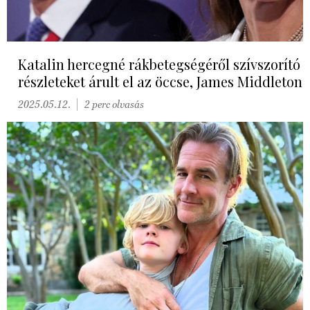
Katalin hercegné rákbetegségéről szívszorító
részleteket árult el az öccse, James Middleton
2025.05.12.
2 perc olvasás