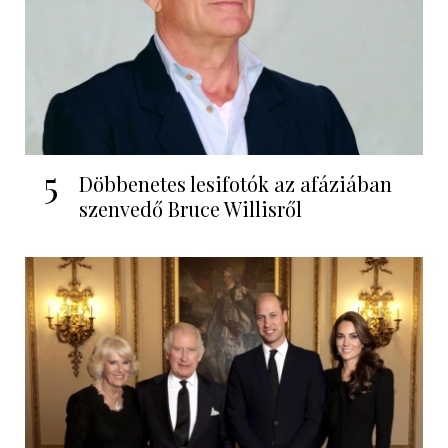
5
Döbbenetes lesifotók az afáziában
szenvedő Bruce Willisről