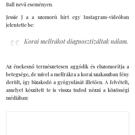
Ball nevű eseményen.
Jessie J a a szomorú hírt egy Instagram-videóban
jelentette be:
Korai mellrákot diagnosztizáltak nálam.
Az énekesnő természetesen aggódik és elszomorítja a
betegsége, de mivel a mellrákra a korai szakaszban fény
derült, így bizakodó a gyógyulását illetően. A felvételt,
amelyet készített te is vissza tudod nézni a közösségi
médiában: