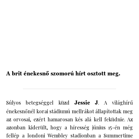
HÍRLEVÉL
A brit énekesnő szomorú hírt osztott meg.
Súlyos betegséggel küzd
Jessie J
. A világhírű
énekesnőnél korai stádiumú mellrákot állapítottak meg
az orvosai, ezért hamarosan kés alá kell feküdnie. Az
azonban kiderült, hogy a híresség június 15-én még
fellép a londoni Wembley stadionban a Summertime