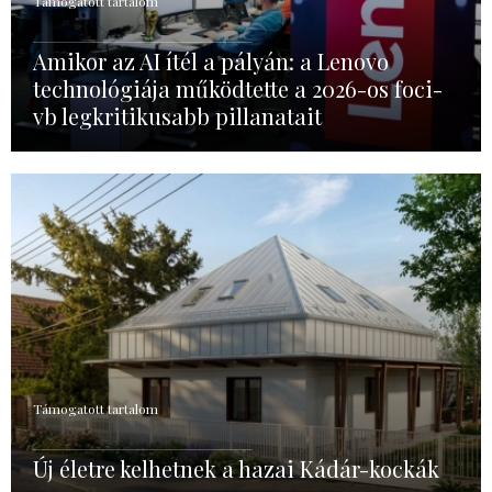
Támogatott tartalom
Amikor az AI ítél a pályán: a Lenovo
technológiája működtette a 2026-os foci-
vb legkritikusabb pillanatait
Támogatott tartalom
Új életre kelhetnek a hazai Kádár-kockák