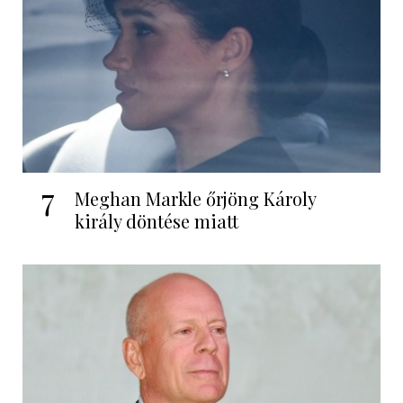
7
Meghan Markle őrjöng Károly
király döntése miatt