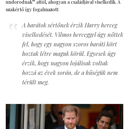
undorodnak” attól, ahogyan a családjával viselkedik. A
szakértő így fogalmazott:
A barátok sértőnek érzik Harry herceg
viselkedését. Vilmos herceggel úgy nőttek
fel, hogy egy nagyon szoros baráti kört
hoztak létre maguk körül. Egyesek úgy
érzik, hogy nagyon lojálisak voltak
hozzá az évek során, de a hűségük nem
térült meg.