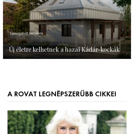
Támogatott tartalom
Új életre kelhetnek a hazai Kádár-kockák
A ROVAT LEGNÉPSZERŰBB CIKKEI