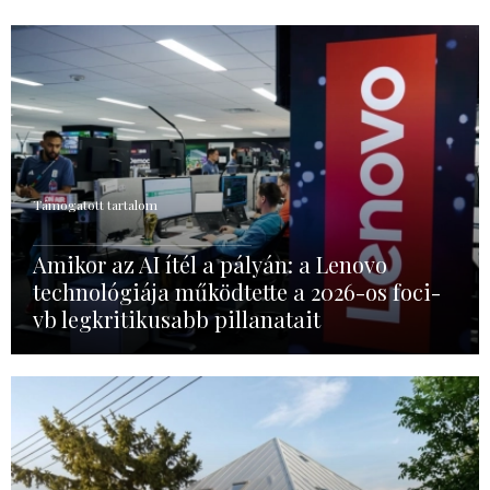
Támogatott tartalom
Amikor az AI ítél a pályán: a Lenovo
technológiája működtette a 2026-os foci-
vb legkritikusabb pillanatait