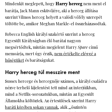
Mindenkit meglepett, hogy
Harry herceg
nem ment el
barátja, Jack Mann esküvőjére, aki a herceg állítása
szerint Vilmos herceg helyett a valódi vőfély szerepét
töltötte be, amikor Meghan Markle-el összeházasodtak.
Rebecca English királyi szakértő szerint a herceg
Egyesült Királyságban élő barátai nagyon
megsértődtek, miután megjelent Harry
Spare
című
memoárja, mert úgy érzik,
nem értékelte eléggé a
hűségüket
és barátságukat.
Harry herceg túl messzire ment
Sussex hercege és hercegnője számos, a királyi családra
nézve terhelő kijelentést tett mind az interjúikban,
mind a Netflix-sorozatukban, miután az Egyesült
Államokba költöztek. Az értesülések szerint Harry
baráti körében sokan vannak
, akik „őszintén