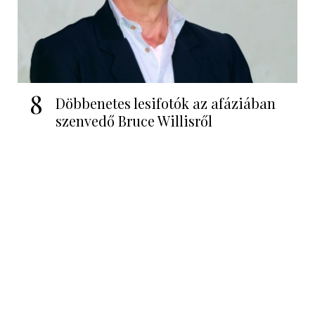
8
Döbbenetes lesifotók az afáziában
szenvedő Bruce Willisről