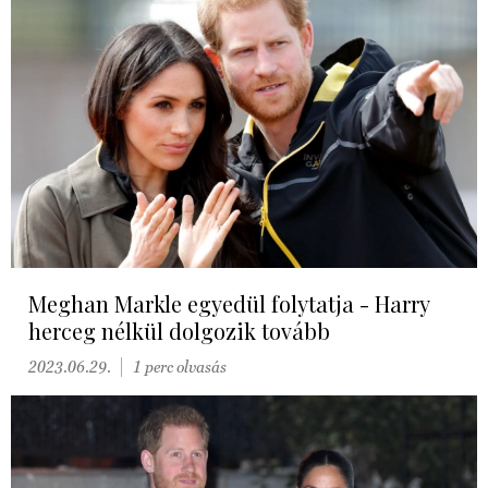
Meghan Markle egyedül folytatja - Harry
herceg nélkül dolgozik tovább
2023.06.29.
1 perc olvasás