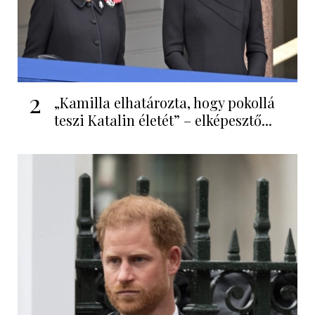
2
„Kamilla elhatározta, hogy pokollá
teszi Katalin életét” – elképesztő...