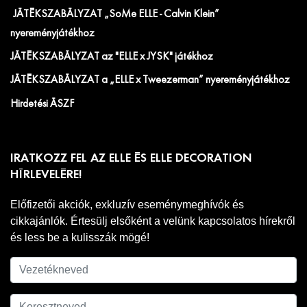
JÁTÉKSZABÁLYZAT „SoMe ELLE - Calvin Klein”
nyereményjátékhoz
JÁTÉKSZABÁLYZAT az "ELLE x JYSK" játékhoz
JÁTÉKSZABÁLYZAT a „ELLE x Tweezerman” nyereményjátékhoz
Hirdetési ÁSZF
IRATKOZZ FEL AZ ELLE ÉS ELLE DECORATION
HÍRLEVELÉRE!
Előfizetői akciók, exkluzív eseménymeghívók és
cikkajánlók. Értesülj elsőként a velünk kapcsolatos hírekről
és less be a kulisszák mögé!