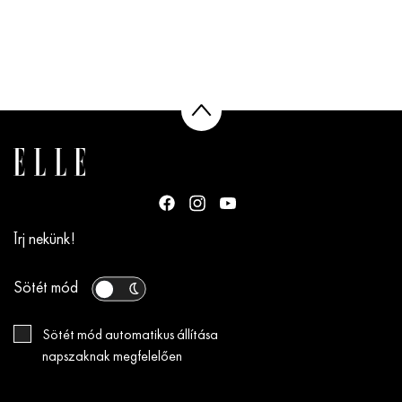
Írj nekünk!
Sötét mód
Sötét mód automatikus állítása
napszaknak megfelelően