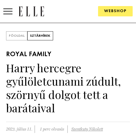
WEBSHOP
DIVAT
FŐOLDAL
SZTÁRHÍREK
ELLE DIGITAL
ROYAL FAMILY
GOURMET AWARDS
Harry hercegre
SZÉPSÉG
gyűlöletcunami zúdult,
KULTÚRA
szörnyű dolgot tett a
PSZICHÉ
barátaival
ÉLETMÓD
2023. július 11.
1 perc olvasás
Szentkuty Nikolett
PÁRKAPCSOLAT