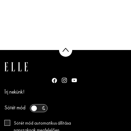
Írj nekünk!
Sötét mód
Sötét mód automatikus állítása
napszaknak megfelelően