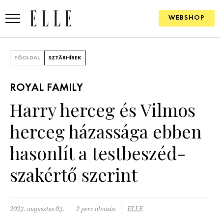
WEBSHOP
DIVAT
FŐOLDAL
SZTÁRHÍREK
ELLE DIGITAL
ROYAL FAMILY
GOURMET AWARDS
Harry herceg és Vilmos
SZÉPSÉG
herceg házassága ebben
KULTÚRA
hasonlít a testbeszéd-
PSZICHÉ
szakértő szerint
ÉLETMÓD
2023. augusztus 03.
2 perc olvasás
ELLE
PÁRKAPCSOLAT