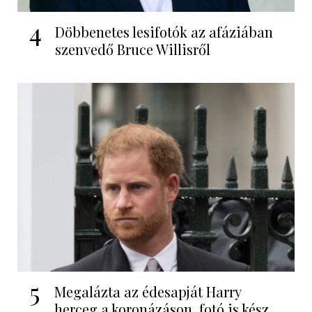
4
Döbbenetes lesifotók az afáziában
szenvedő Bruce Willisről
5
Megalázta az édesapját Harry
herceg a koronázáson, fotó is kész...