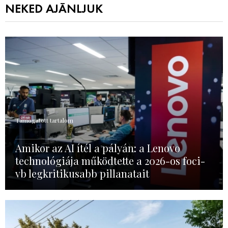
NEKED AJÁNLJUK
Támogatott tartalom
Amikor az AI ítél a pályán: a Lenovo
technológiája működtette a 2026-os foci-
vb legkritikusabb pillanatait