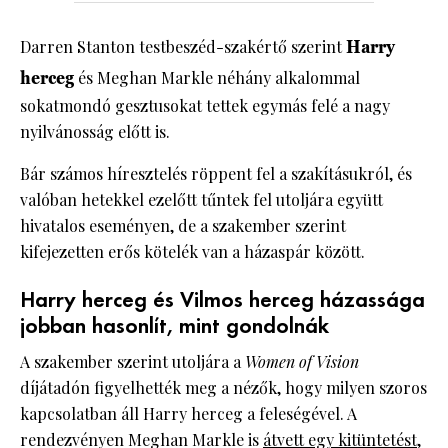
Darren Stanton testbeszéd-szakértő szerint
Harry
herceg
és Meghan Markle néhány alkalommal
sokatmondó gesztusokat tettek egymás felé a nagy
nyilvánosság előtt is.
Bár számos híresztelés röppent fel a szakításukról, és
valóban hetekkel ezelőtt tűntek fel utoljára együtt
hivatalos eseményen, de a szakember szerint
kifejezetten erős kötelék van a házaspár között.
Harry herceg és Vilmos herceg házassága
jobban hasonlít, mint gondolnák
A szakember szerint utoljára a
Women of Vision
díjátadón figyelhették meg a nézők, hogy milyen szoros
kapcsolatban áll Harry herceg a feleségével. A
rendezvényen Meghan Markle is
átvett egy kitüntetést,