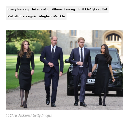
DECOR
harry herceg
házasság
Vilmos herceg
brit királyi család
Katalin hercegné
Meghan Markle
Hírek
HOROSZKÓP
Trendek
SZTÁRHÍREK
Szobák
BUSINESS
Ötletek
ANYA
Szép terek
AWARDS
BEAUTY AWARDS
EVENT
© Chris Jackson / Getty Images
WEBSHOP