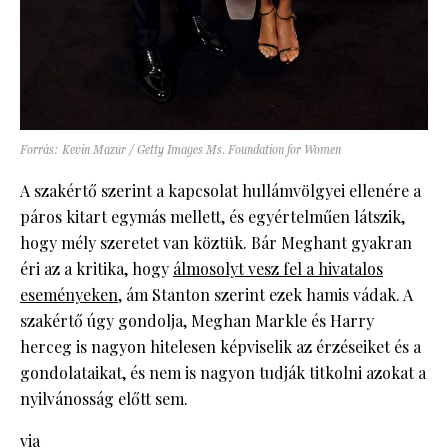
Forrás: Kevin Mazur / Getty Images Ms. Foundation for Women
A szakértő szerint a kapcsolat hullámvölgyei ellenére a
páros kitart egymás mellett, és egyértelműen látszik,
hogy mély szeretet van köztük. Bár Meghant gyakran
éri az a kritika, hogy
álmosolyt vesz fel a hivatalos
eseményeken
, ám Stanton szerint ezek hamis vádak. A
szakértő úgy gondolja, Meghan Markle és Harry
herceg is nagyon hitelesen képviselik az érzéseiket és a
gondolataikat, és nem is nagyon tudják titkolni azokat a
nyilvánosság előtt sem.
via