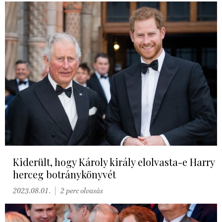
Kiderült, hogy Károly király elolvasta-e Harry
herceg botránykönyvét
2023.08.01.
2 perc olvasás