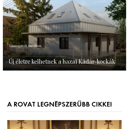
Támogatott tartalom
Új életre kelhetnek a hazai Kádár-kockák
A ROVAT LEGNÉPSZERŰBB CIKKEI