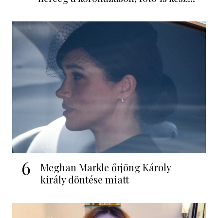
6
Meghan Markle őrjöng Károly
király döntése miatt