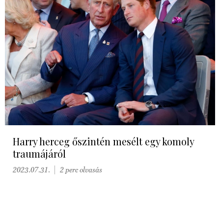
Harry herceg őszintén mesélt egy komoly
traumájáról
2023.07.31.
2 perc olvasás