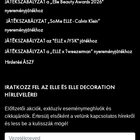
JÁTÉKSZABÁLYZAT a „Elle Beauty Awards 2026"
nyereményjátékhoz
JÁTÉKSZABÁLYZAT „SoMe ELLE - Calvin Klein”
nyereményjátékhoz
JÁTÉKSZABÁLYZAT az "ELLE x JYSK" játékhoz
JÁTÉKSZABÁLYZAT a „ELLE x Tweezerman” nyereményjátékhoz
Hirdetési ÁSZF
IRATKOZZ FEL AZ ELLE ÉS ELLE DECORATION
HÍRLEVELÉRE!
Előfizetői akciók, exkluzív eseménymeghívók és
cikkajánlók. Értesülj elsőként a velünk kapcsolatos hírekről
és less be a kulisszák mögé!