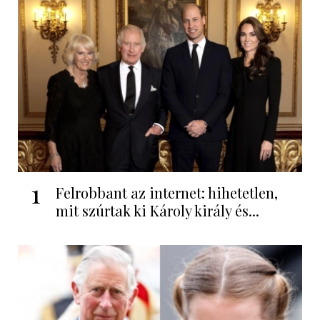
1
Felrobbant az internet: hihetetlen,
mit szúrtak ki Károly király és...