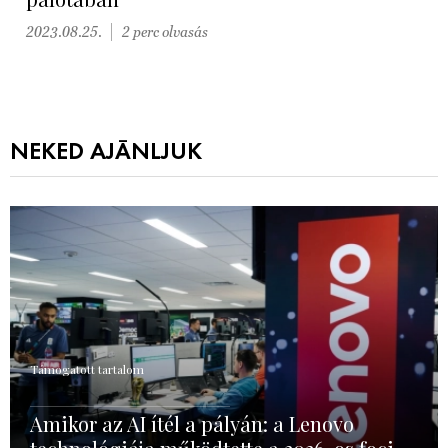
2023.08.25.
2 perc olvasás
NEKED AJÁNLJUK
Támogatott tartalom
Amikor az AI ítél a pályán: a Lenovo