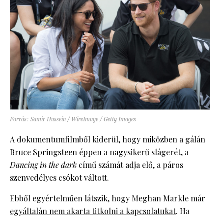
Forrás: Samir Hussein / WireImage / Getty Images
A dokumentumfilmből kiderül, hogy miközben a gálán
Bruce Springsteen éppen a nagysikerű slágerét, a
Dancing in the dark
című számát adja elő, a páros
szenvedélyes csókot váltott.
Ebből egyértelműen látszik, hogy Meghan Markle már
egyáltalán nem akarta titkolni a kapcsolatukat
. Ha