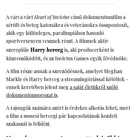
A várva várt
Heart of Invictus
című dokumentumfilm a
sérült és beteg katonákra és veteránokra összpontosít,
akik egy különleges, paralimpiához hasonló
sportversenyen vesznek részt. A filmnek aktív
szereplője
Harry herceg
is, aki producerként is
közreműködött, és az Invictus Games egyik fővédnöke.
A film része annak a szerződésnek, amelyet Meghan
Markle és Harry herceg a streamingóriással kötöttek –
ennek keretében jelent meg
a saját életükről szóló
dokumentumsorozat is
.
A rajongók számára azért is érdekes alkotás lehet, mert
a film a sussexi hercegi pár kapcsolatának kezdeti
szakaszát is felidézi.