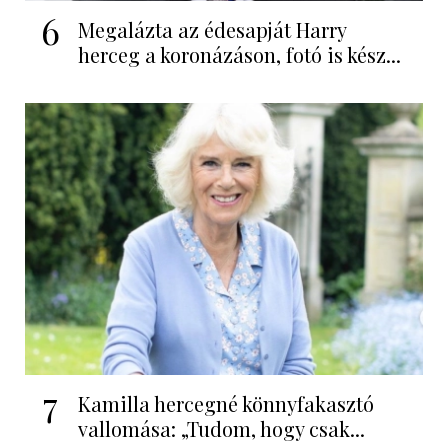
6
Megalázta az édesapját Harry
herceg a koronázáson, fotó is kész...
7
Kamilla hercegné könnyfakasztó
vallomása: „Tudom, hogy csak...