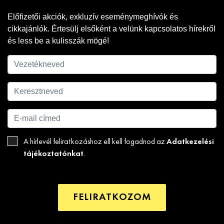
Előfizetői akciók, exkluzív eseménymeghívók és
cikkajánlók. Értesülj elsőként a velünk kapcsolatos hírekről
és less be a kulisszák mögé!
Adatkezelési
A hírlevél feliratkozáshoz ell kell fogadnod az
tájékoztatónkat
.
FELIRATKOZOM