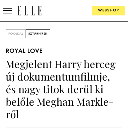
WEBSHOP
DIVAT
FŐOLDAL
SZTÁRHÍREK
ELLE DIGITAL
ROYAL LOVE
GOURMET AWARDS
Megjelent Harry herceg
SZÉPSÉG
új dokumentumfilmje,
KULTÚRA
és nagy titok derül ki
PSZICHÉ
belőle Meghan Markle-
ről
ÉLETMÓD
PÁRKAPCSOLAT