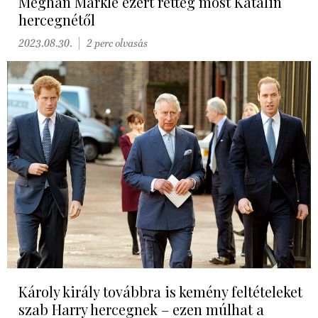
Meghan Markle ezért retteg most Katalin
hercegnétől
2023.08.30.
2 perc olvasás
Károly király továbbra is kemény feltételeket
szab Harry hercegnek – ezen múlhat a