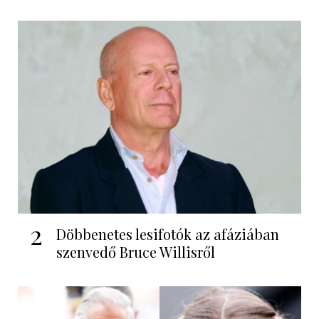
2
Döbbenetes lesifotók az afáziában
szenvedő Bruce Willisről