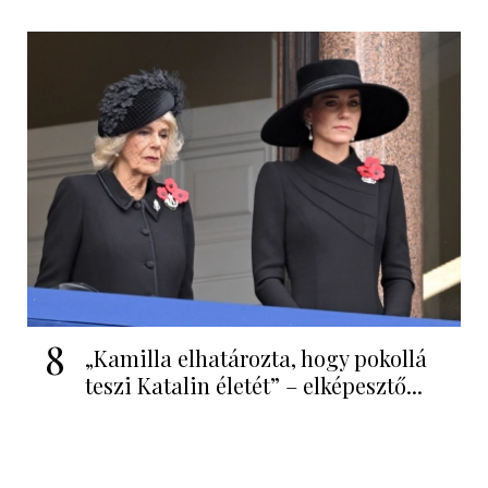
8
„Kamilla elhatározta, hogy pokollá
teszi Katalin életét” – elképesztő...