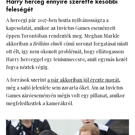
Harry herceg ennyire szerette későbbi
feleségét
A hercegi pár 2017-ben hozta nyilvánosságra a
kapcsolatát, amikor az Invictus Games eseményeit
éppen Torontóban rendezték meg. Meghan Markle
akkoriban a
Briliáns elmék
című sorozat forgatásai miatt
ott élt, így nem okozott problémát, hogy ellátogasson
Harry herceggel egy teniszmeccsre, amit egymás kezét
fogva néztek végig.
A források szerint
a pár akkoriban jól érezte magát
,
még a sajtó jelenléte sem zavarta őket. Ám az Invictus
Games záróeseményén mégis volt egy pillanat, amikor
megfeledkeztek a kamerákról.