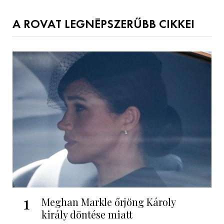
A ROVAT LEGNÉPSZERŰBB CIKKEI
1
Meghan Markle őrjöng Károly
király döntése miatt