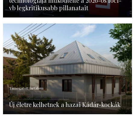
technológiája működtette a 2026-os foci-
vb legkritikusabb pillanatait
Támogatott tartalom
Új életre kelhetnek a hazai Kádár-kockák