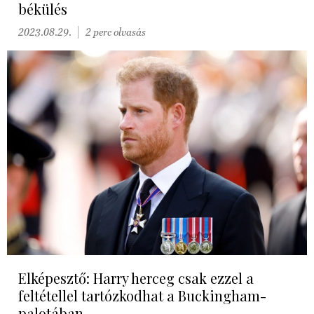
békülés
2023.08.29.
2 perc olvasás
Elképesztő: Harry herceg csak ezzel a
feltétellel tartózkodhat a Buckingham-
palotában