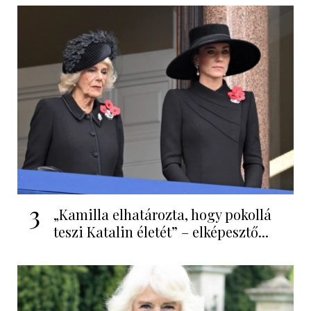
3
„Kamilla elhatározta, hogy pokollá
teszi Katalin életét” – elképesztő...