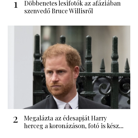
1
Döbbenetes lesifotók az afáziában
szenvedő Bruce Willisről
2
Megalázta az édesapját Harry
herceg a koronázáson, fotó is kész...