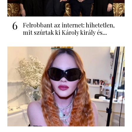
6
Felrobbant az internet: hihetetlen,
mit szúrtak ki Károly király és...