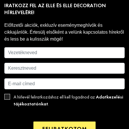
IRATKOZZ FEL AZ ELLE ÉS ELLE DECORATION
HÍRLEVELÉRE!
Előfizetői akciók, exkluzív eseménymeghívók és
cikkajánlók. Értesülj elsőként a velünk kapcsolatos hírekről
és less be a kulisszák mögé!
Adatkezelési
A hírlevél feliratkozáshoz ell kell fogadnod az
tájékoztatónkat
.