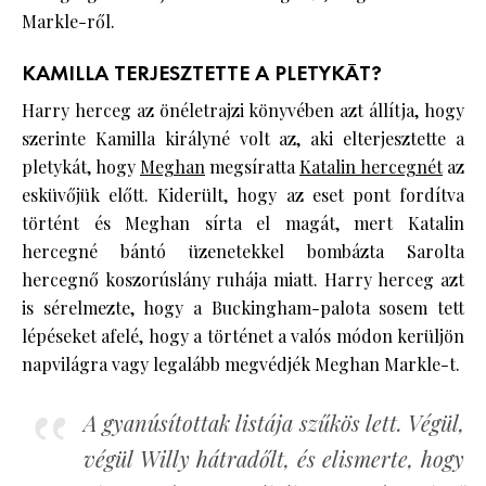
Markle-ről.
KAMILLA TERJESZTETTE A PLETYKÁT?
Harry herceg az önéletrajzi könyvében azt állítja, hogy
szerinte Kamilla királyné volt az, aki elterjesztette a
pletykát, hogy
Meghan
megsíratta
Katalin hercegnét
az
esküvőjük előtt. Kiderült, hogy az eset pont fordítva
történt és Meghan sírta el magát, mert Katalin
hercegné bántó üzenetekkel bombázta Sarolta
hercegnő koszorúslány ruhája miatt. Harry herceg azt
is sérelmezte, hogy a Buckingham-palota sosem tett
lépéseket afelé, hogy a történet a valós módon kerüljön
napvilágra vagy legalább megvédjék Meghan Markle-t.
A gyanúsítottak listája szűkös lett. Végül,
végül Willy hátradőlt, és elismerte, hogy