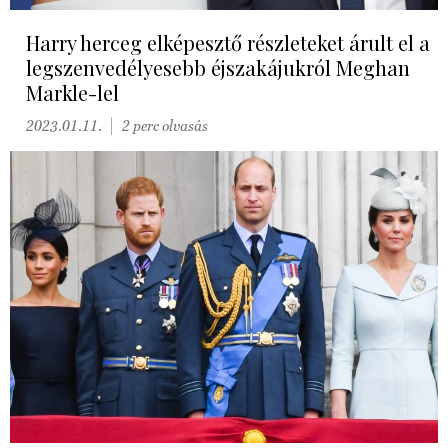
Harry herceg elképesztő részleteket árult el a
legszenvedélyesebb éjszakájukról Meghan
Markle-lel
2023.01.11.
2 perc olvasás