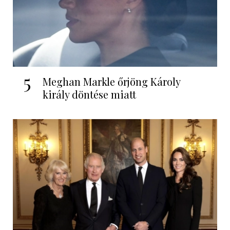
5
Meghan Markle őrjöng Károly
király döntése miatt