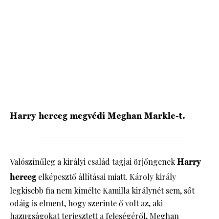
HÍRLEVÉL
Harry herceg megvédi Meghan Markle-t.
Valószínűleg a királyi család tagjai örjőngenek
Harry
herceg
elképesztő állításai miatt. Károly király
legkisebb fia nem kímélte Kamilla királynét sem, sőt
odáig is elment, hogy szerinte ő volt az, aki
hazugságokat terjesztett a feleségéről, Meghan