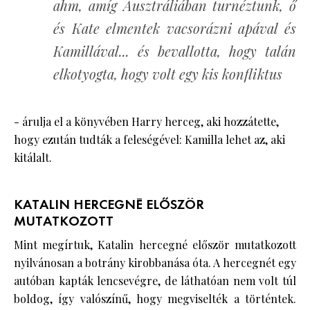
ahm, amíg Ausztráliában turnéztunk, ő
és Kate elmentek vacsorázni apával és
Kamillával... és bevallotta, hogy talán
elkotyogta, hogy volt egy kis konfliktus
- árulja el a könyvében Harry herceg, aki hozzátette,
hogy ezután tudták a feleségével: Kamilla lehet az, aki
kitálalt.
KATALIN HERCEGNÉ ELŐSZÖR
MUTATKOZOTT
Mint megírtuk
, Katalin hercegné először mutatkozott
nyilvánosan a botrány kirobbanása óta. A hercegnét egy
autóban kapták lencsevégre, de láthatóan nem volt túl
boldog, így valószínű, hogy megviselték a történtek.