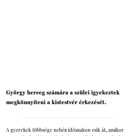
HÍRLEVÉL
György herceg számára a szülei igyekeztek
megkönnyíteni a kistestvér érkezését.
A gyerekek többsége nehéz időszakon esik át, amikor