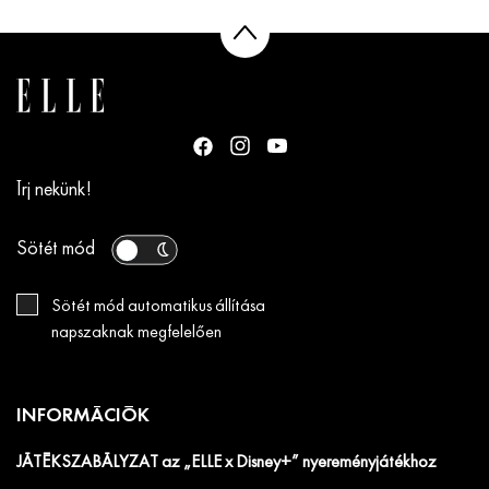
Írj nekünk!
Sötét mód
Sötét mód automatikus állítása
napszaknak megfelelően
INFORMÁCIÓK
JÁTÉKSZABÁLYZAT az „ELLE x Disney+” nyereményjátékhoz