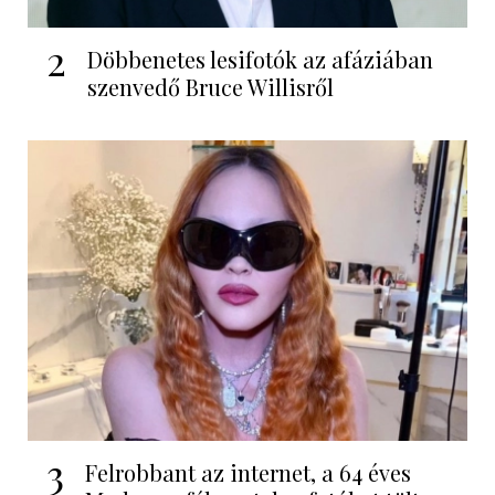
2
Döbbenetes lesifotók az afáziában
szenvedő Bruce Willisről
3
Felrobbant az internet, a 64 éves