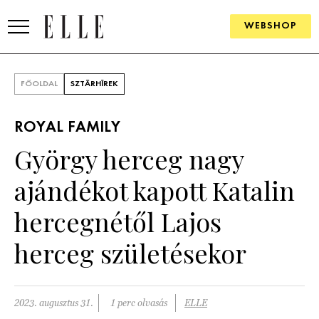
WEBSHOP
DIVAT
FŐOLDAL
SZTÁRHÍREK
ELLE DIGITAL
ROYAL FAMILY
GOURMET AWARDS
György herceg nagy
SZÉPSÉG
ajándékot kapott Katalin
KULTÚRA
hercegnétől Lajos
PSZICHÉ
herceg születésekor
ÉLETMÓD
2023. augusztus 31.
1 perc olvasás
ELLE
PÁRKAPCSOLAT