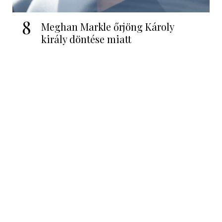
8
Meghan Markle őrjöng Károly
király döntése miatt