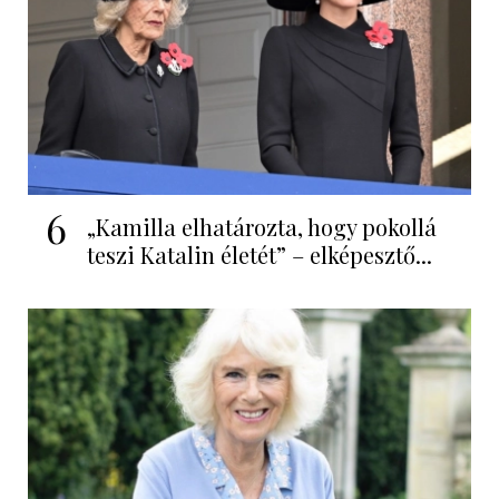
6
„Kamilla elhatározta, hogy pokollá
teszi Katalin életét” – elképesztő...