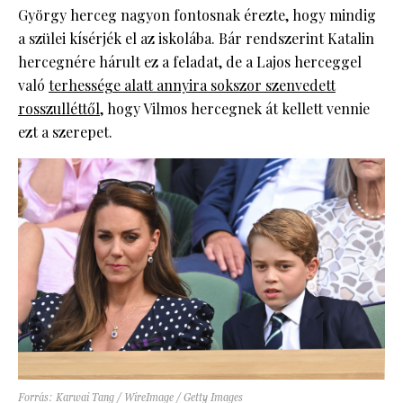
György herceg nagyon fontosnak érezte, hogy mindig
a szülei kísérjék el az iskolába. Bár rendszerint Katalin
hercegnére hárult ez a feladat, de a Lajos herceggel
való
terhessége alatt annyira sokszor szenvedett
rosszulléttől
, hogy Vilmos hercegnek át kellett vennie
ezt a szerepet.
Forrás: Karwai Tang / WireImage / Getty Images