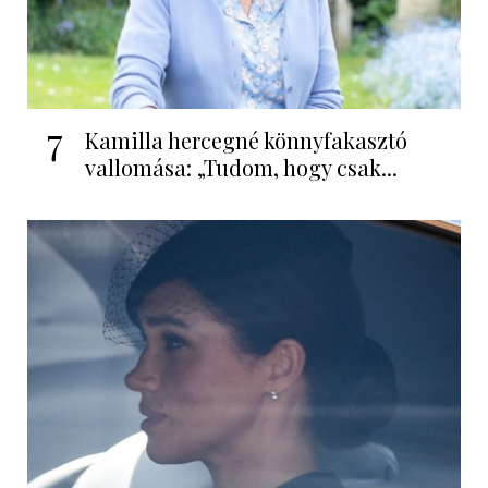
7
Kamilla hercegné könnyfakasztó
vallomása: „Tudom, hogy csak...