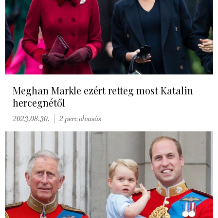
Meghan Markle ezért retteg most Katalin
hercegnétől
2023.08.30.
2 perc olvasás