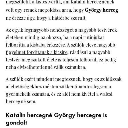
megszületik a kistestvérük, ám Katalin hercegnének
volt egy remek megoldása arra, hogy
György herceg
ne érezze úgy, hogy a háttérbe szorult.
Az egyik legnagyobb nehézséget a nagyobb testvérek
életében mindig az okozza, ha a napi rutinjukat
felborítja a kisbaba érkezése. A szülők eleve
nagyobb
figyelmet fordítanak a kicsire
, ráadásul a nagyobb
testvér megszokott élete is teljesen felborul, ez pedig
néha elviselhetetlenné válik számukra.
A szülők ezért mindent megtesznek, hogy ez az időszak
a lehetőségekhez mérten zökkenőmentes legyen a
gyermekeik számára, és ez alól nem kivétel a walesi
hercegné sem.
Katalin hercegné György hercegre is
gondolt