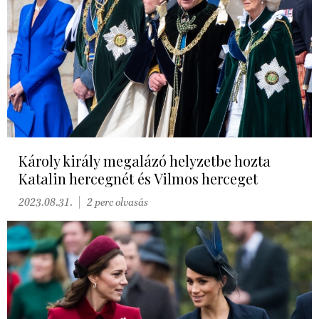
Károly király megalázó helyzetbe hozta
Katalin hercegnét és Vilmos herceget
2023.08.31.
2 perc olvasás