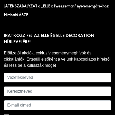
JÁTÉKSZABÁLYZAT a „ELLE x Tweezerman” nyereményjátékhoz
Hirdetési ÁSZF
IRATKOZZ FEL AZ ELLE ÉS ELLE DECORATION
HÍRLEVELÉRE!
Előfizetői akciók, exkluzív eseménymeghívók és
cikkajánlók. Értesülj elsőként a velünk kapcsolatos hírekről
és less be a kulisszák mögé!