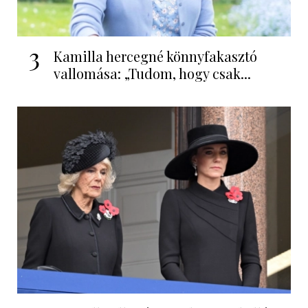
3
Kamilla hercegné könnyfakasztó
vallomása: „Tudom, hogy csak...