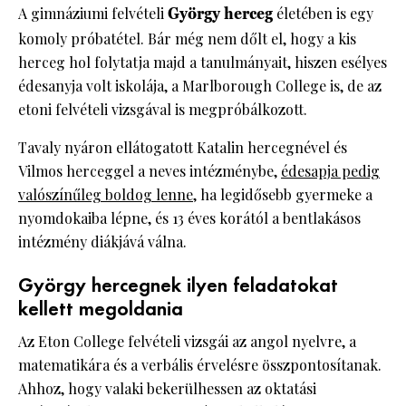
A gimnáziumi felvételi
György herceg
életében is egy
komoly próbatétel. Bár még nem dőlt el, hogy a kis
herceg hol folytatja majd a tanulmányait, hiszen esélyes
édesanyja volt iskolája, a Marlborough College is, de az
etoni felvételi vizsgával is megpróbálkozott.
Tavaly nyáron ellátogatott Katalin hercegnével és
Vilmos herceggel a neves intézménybe,
édesapja pedig
valószínűleg boldog lenne
, ha legidősebb gyermeke a
nyomdokaiba lépne, és 13 éves korától a bentlakásos
intézmény diákjává válna.
György hercegnek ilyen feladatokat
kellett megoldania
Az Eton College felvételi vizsgái az angol nyelvre, a
matematikára és a verbális érvelésre összpontosítanak.
Ahhoz, hogy valaki bekerülhessen az oktatási