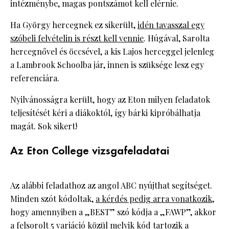
intézménybe, magas pontszámot kell elérnie.
Ha György hercegnek ez sikerült,
idén tavasszal egy
szóbeli felvételin is részt kell vennie
. Húgával, Sarolta
hercegnővel és öccsével, a kis Lajos herceggel jelenleg
a Lambrook Schoolba jár, innen is szüksége lesz egy
referenciára.
Nyilvánosságra került, hogy az Eton milyen feladatok
teljesítését kéri a diákoktól, így bárki kipróbálhatja
magát. Sok sikert!
Az Eton College vizsgafeladatai
Az alábbi feladathoz az angol ABC nyújthat segítséget.
Minden szót kódoltak,
a kérdés pedig arra vonatkozik
,
hogy amennyiben a „BEST” szó kódja a „FAWP”, akkor
a felsorolt 5 variáció közül melyik kód tartozik a