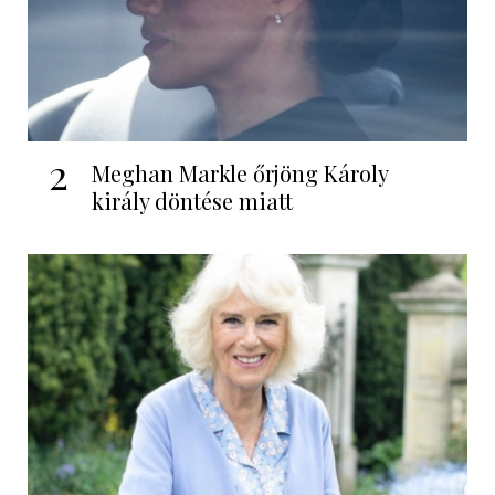
2
Meghan Markle őrjöng Károly
király döntése miatt