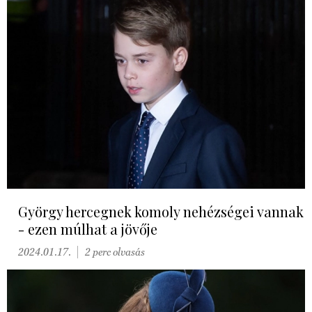
György hercegnek komoly nehézségei vannak
- ezen múlhat a jövője
2024.01.17.
2 perc olvasás