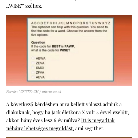
„WISE” szóhoz.
Forrás: VISUTEACH / mirror.co.uk
A következő kérdésben arra kellett választ adniuk a
diákoknak, hogy ha Jack életkora X volt 4 évvel ezelőtt,
akkor hány éves lesz 6 év múlva?
Itt is megadtak
néhány lehetséges megoldást
, ami segíthet.