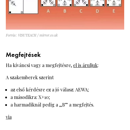
Forrás: VISUTEACH / mirror.co.uk
Megfejtések
Ha kíváncsi vagy a megfejtésre,
el is áruljuk
:
A szakemberek szerint
az első kérdésre ez a jó válasz: AEWA;
a másodikra: X+10;
a harmadiknál pedig a „B” a megfejtés.
via