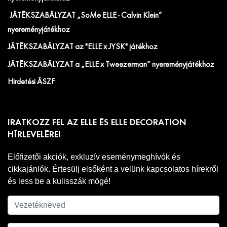
JÁTÉKSZABÁLYZAT „SoMe ELLE - Calvin Klein”
nyereményjátékhoz
JÁTÉKSZABÁLYZAT az "ELLE x JYSK" játékhoz
JÁTÉKSZABÁLYZAT a „ELLE x Tweezerman” nyereményjátékhoz
Hirdetési ÁSZF
IRATKOZZ FEL AZ ELLE ÉS ELLE DECORATION
HÍRLEVELÉRE!
Előfizetői akciók, exkluzív eseménymeghívók és
cikkajánlók. Értesülj elsőként a velünk kapcsolatos hírekről
és less be a kulisszák mögé!