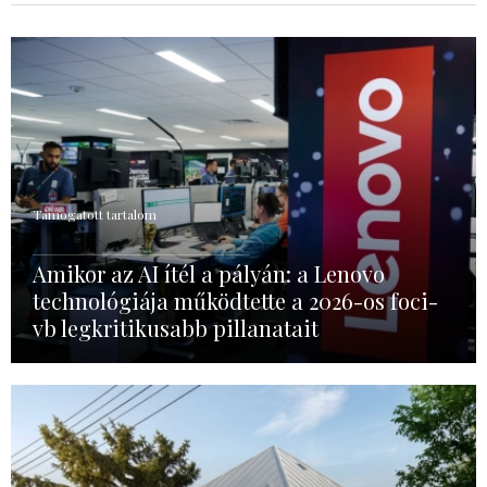
Támogatott tartalom
Amikor az AI ítél a pályán: a Lenovo
technológiája működtette a 2026-os foci-
vb legkritikusabb pillanatait