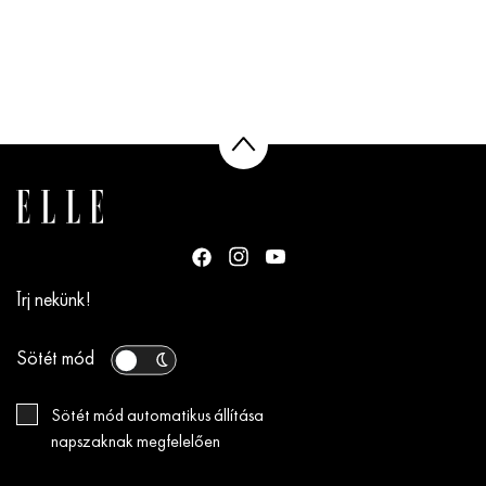
Írj nekünk!
Sötét mód
Sötét mód automatikus állítása
napszaknak megfelelően