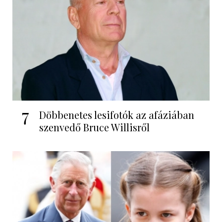
7
Döbbenetes lesifotók az afáziában
szenvedő Bruce Willisről