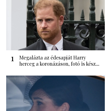
1
Megalázta az édesapját Harry
herceg a koronázáson, fotó is kész...