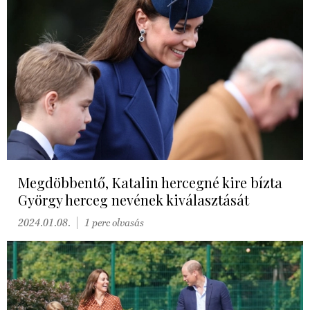
Megdöbbentő, Katalin hercegné kire bízta
György herceg nevének kiválasztását
2024.01.08.
1 perc olvasás