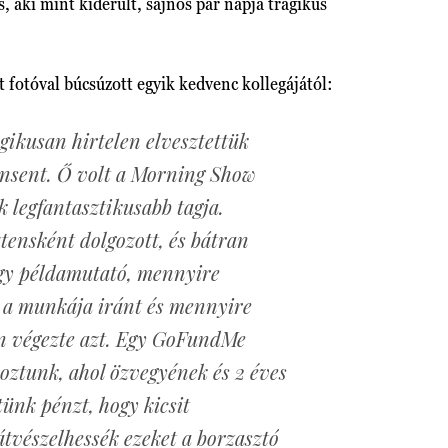
 aki mint kiderült, sajnos pár napja tragikus
ét fotóval búcsúzott egyik kedvenc kollegájától:
gikusan hirtelen elvesztettük
sent. Ő volt a Morning Show
k legfantasztikusabb tagja.
ensként dolgozott, és bátran
ogy példamutató, mennyire
t a munkája iránt és mennyire
n végezte azt. Egy GoFundMe
ehoztunk, ahol özvegyének és 2 éves
ünk pénzt, hogy kicsit
tvészelhessék ezeket a borzasztó