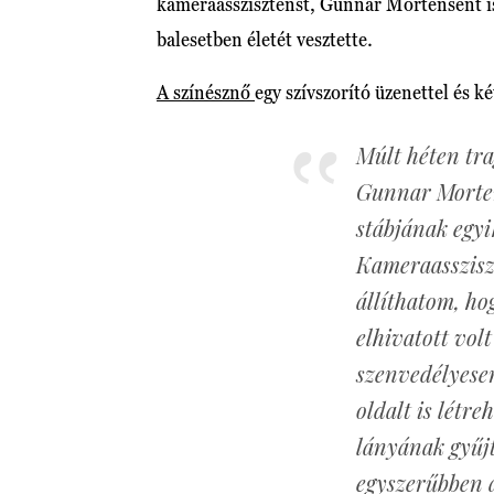
kameraasszisztenst, Gunnar Mortensent is,
balesetben életét vesztette.
A színésznő
egy szívszorító üzenettel és k
Múlt héten tra
Gunnar Morten
stábjának egyi
Kameraassziszt
állíthatom, h
elhivatott vol
szenvedélyese
oldalt is létr
lányának gyűjt
egyszerűbben á