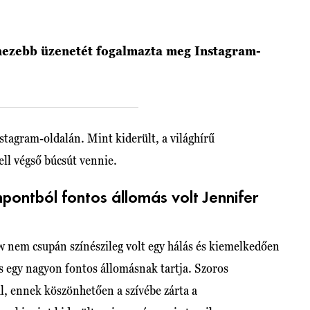
ehezebb üzenetét fogalmazta meg Instagram-
stagram-oldalán. Mint kiderült, a világhírű
ell végső búcsút vennie.
ontból fontos állomás volt Jennifer
nem csupán színészileg volt egy hálás és kiemelkedően
is egy nagyon fontos állomásnak tartja. Szoros
ül, ennek köszönhetően a szívébe zárta a