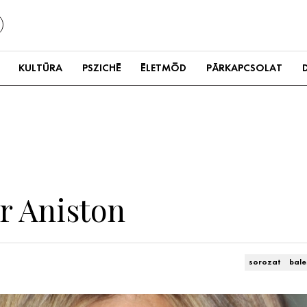
KULTÚRA
PSZICHÉ
ÉLETMÓD
PÁRKAPCSOLAT
r Aniston
sorozat
bale