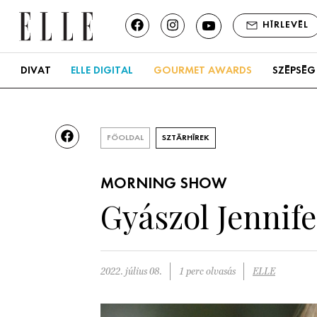
HÍRLEVÉL
DIVAT
ELLE DIGITAL
GOURMET AWARDS
SZÉPSÉG
FŐOLDAL
SZTÁRHÍREK
MORNING SHOW
Gyászol Jennife
2022. július 08.
1 perc olvasás
ELLE