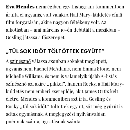
Eva Mendes
nemrégiben egy Instagram-kommentben
árulta el ugyanis, volt valaki A Hail Mary-küldetés című
film forgatásán, akire nagyon féltékeny volt. Az
alkotásban – ami március 19-én debütált a mozikban –
Gosling játssza a főszerepet.
„TÚL SOK IDŐT TÖLTÖTTEK EGYÜTT”
A
színésznő
válasza azonban sokakat meglepett,
ugyanis nem Rachel McAdams, nem Emma Stone, nem
Michelle Williams, és nem is valamelyik újabb A-listás
színésznő az, akire „pikkel”, hanem Rocky, a Hail Mary-
küldetés nem emberi szereplője, akit James Ortiz kelt
életre. Mendes a kommentben azt írta, Gosling és
Rocky „túl sok időt” töltöttek együtt, sőt még gyűrűt is
adtak egymásnak. A megjegyzést nyilvánvalóan
poénnak szánta, ugratásnak szánta.