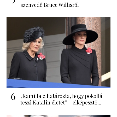
szenvedő Bruce Willisről
6
„Kamilla elhatározta, hogy pokollá
teszi Katalin életét” – elképesztő...