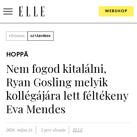
WEBSHOP
DIVAT
FŐOLDAL
SZTÁRHÍREK
ELLE DIGITAL
HOPPÁ
GOURMET AWARDS
Nem fogod kitalálni,
SZÉPSÉG
Ryan Gosling melyik
KULTÚRA
kollégájára lett féltékeny
PSZICHÉ
Eva Mendes
ÉLETMÓD
2026. május 31.
2 perc olvasás
ELLE
PÁRKAPCSOLAT