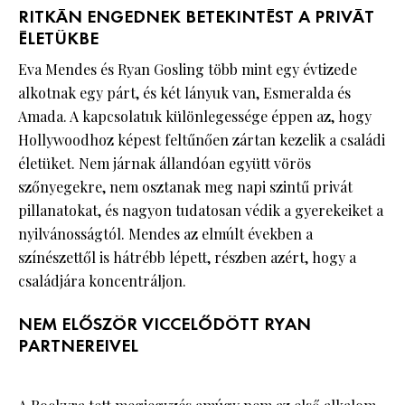
RITKÁN ENGEDNEK BETEKINTÉST A PRIVÁT
ÉLETÜKBE
Eva Mendes és Ryan Gosling több mint egy évtizede
alkotnak egy párt, és két lányuk van, Esmeralda és
Amada. A kapcsolatuk különlegessége éppen az, hogy
Hollywoodhoz képest feltűnően zártan kezelik a családi
életüket. Nem járnak állandóan együtt vörös
szőnyegekre, nem osztanak meg napi szintű privát
pillanatokat, és nagyon tudatosan védik a gyerekeiket a
nyilvánosságtól. Mendes az elmúlt években a
színészettől is hátrébb lépett, részben azért, hogy a
családjára koncentráljon.
NEM ELŐSZÖR VICCELŐDÖTT RYAN
PARTNEREIVEL