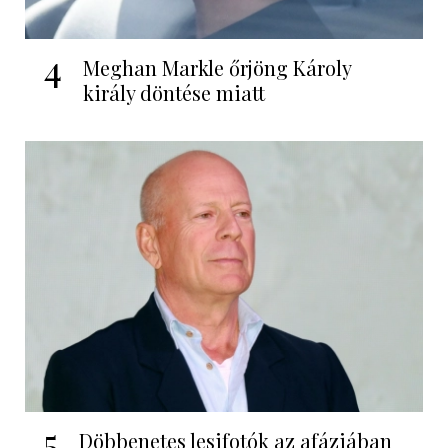
4
Meghan Markle őrjöng Károly
király döntése miatt
5
Döbbenetes lesifotók az afáziában