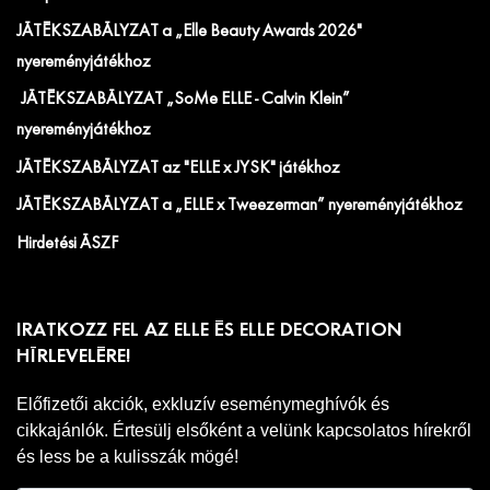
JÁTÉKSZABÁLYZAT a „Elle Beauty Awards 2026"
nyereményjátékhoz
JÁTÉKSZABÁLYZAT „SoMe ELLE - Calvin Klein”
nyereményjátékhoz
JÁTÉKSZABÁLYZAT az "ELLE x JYSK" játékhoz
JÁTÉKSZABÁLYZAT a „ELLE x Tweezerman” nyereményjátékhoz
Hirdetési ÁSZF
IRATKOZZ FEL AZ ELLE ÉS ELLE DECORATION
HÍRLEVELÉRE!
Előfizetői akciók, exkluzív eseménymeghívók és
cikkajánlók. Értesülj elsőként a velünk kapcsolatos hírekről
és less be a kulisszák mögé!