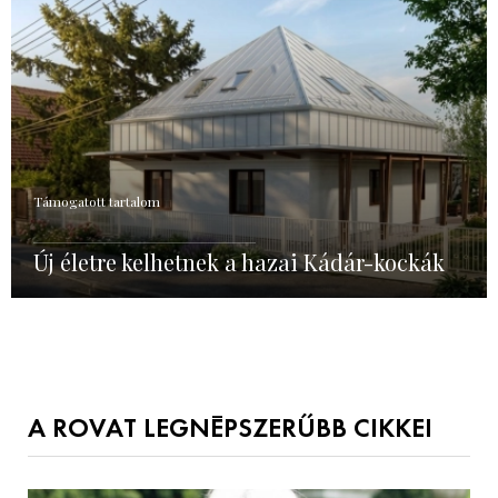
Támogatott tartalom
Új életre kelhetnek a hazai Kádár-kockák
A ROVAT LEGNÉPSZERŰBB CIKKEI