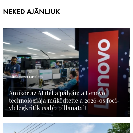
NEKED AJÁNLJUK
Támogatott tartalom
Amikor az AI ítél a pályán: a Lenovo
technológiája működtette a 2026-os foci-
vb legkritikusabb pillanatait