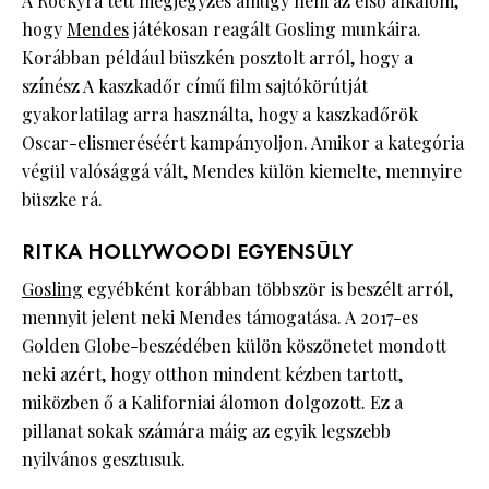
A Rockyra tett megjegyzés amúgy nem az első alkalom,
hogy
Mendes
játékosan reagált Gosling munkáira.
Korábban például büszkén posztolt arról, hogy a
színész A kaszkadőr című film sajtókörútját
gyakorlatilag arra használta, hogy a kaszkadőrök
Oscar-elismeréséért kampányoljon. Amikor a kategória
végül valósággá vált, Mendes külön kiemelte, mennyire
büszke rá.
RITKA HOLLYWOODI EGYENSÚLY
Gosling
egyébként korábban többször is beszélt arról,
mennyit jelent neki Mendes támogatása. A 2017-es
Golden Globe-beszédében külön köszönetet mondott
neki azért, hogy otthon mindent kézben tartott,
miközben ő a Kaliforniai álomon dolgozott. Ez a
pillanat sokak számára máig az egyik legszebb
nyilvános gesztusuk.