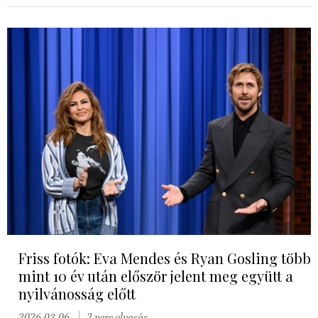
Friss fotók: Eva Mendes és Ryan Gosling több
mint 10 év után először jelent meg együtt a
nyilvánosság előtt
2026.03.06.
2 perc olvasás