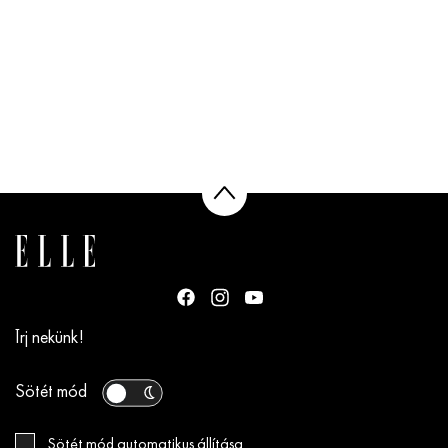
Írj nekünk!
Sötét mód
Sötét mód automatikus állítása