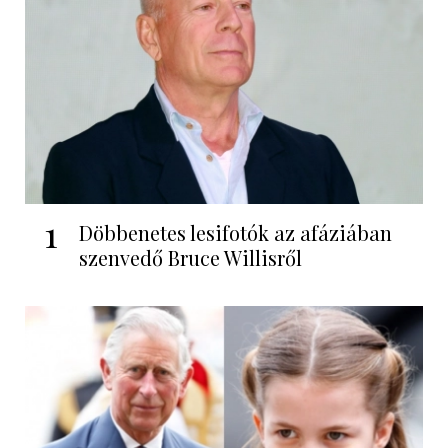
1
Döbbenetes lesifotók az afáziában
szenvedő Bruce Willisről