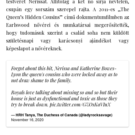
testvérét Nerissát. Állítólag a két nő sírja névtelen,
csupán egy sorszám szerepel rajta. A 2011-es „The
Queen’s Hidden Cousins” című dokumentumfilmben az
Earlswood nővérei és munkatársai megerősítették,
hogy tudomásuk szerint a család soha nem küldött
születésnapi vagy karácsonyi ajándékot vagy
képeslapot a nővéreknek.
Forgot about this bit, Nerissa and Katherine Bowes-
Lyon the queen's cousins who were locked away as to
not draw shame to the family.
Royals love talking about missing so and so but their
house is just as dysfunctional and toxic as those they
try to break down.
pic.twitter.com/GZOsKaVIuX
— HRH Tanya, The Duchess of Canada (@ladyrocksavage)
November 16, 2020