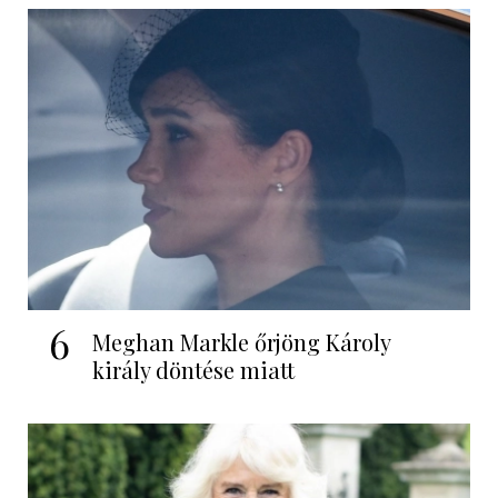
6
Meghan Markle őrjöng Károly
király döntése miatt