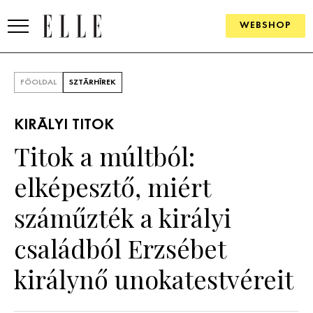
WEBSHOP
DIVAT
FŐOLDAL
SZTÁRHÍREK
ELLE DIGITAL
KIRÁLYI TITOK
GOURMET AWARDS
Titok a múltból:
SZÉPSÉG
elképesztő, miért
KULTÚRA
száműzték a királyi
PSZICHÉ
családból Erzsébet
királynő unokatestvéreit
ÉLETMÓD
PÁRKAPCSOLAT