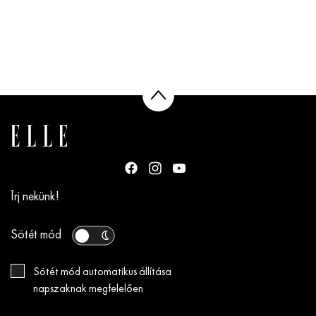
Írj nekünk!
Sötét mód
Sötét mód automatikus állítása
napszaknak megfelelően