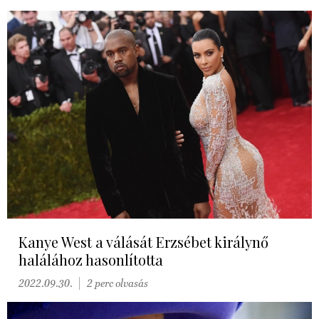
Kanye West a válását Erzsébet királynő
halálához hasonlította
2022.09.30.
2 perc olvasás