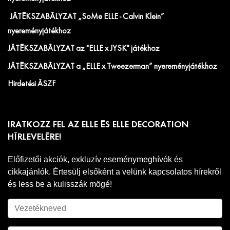
JÁTÉKSZABÁLYZAT „SoMe ELLE - Calvin Klein”
nyereményjátékhoz
JÁTÉKSZABÁLYZAT az "ELLE x JYSK" játékhoz
JÁTÉKSZABÁLYZAT a „ELLE x Tweezerman” nyereményjátékhoz
Hirdetési ÁSZF
IRATKOZZ FEL AZ ELLE ÉS ELLE DECORATION
HÍRLEVELÉRE!
Előfizetői akciók, exkluzív eseménymeghívók és
cikkajánlók. Értesülj elsőként a velünk kapcsolatos hírekről
és less be a kulisszák mögé!