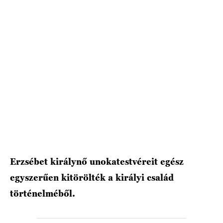
HÍRLEVÉL
Erzsébet királynő unokatestvéreit egész
egyszerűen kitörölték a királyi család
történelméből.