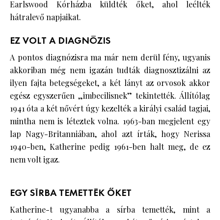
Earlswood Kórházba küldték őket, ahol leélték
hátralevő napjaikat.
EZ VOLT A DIAGNÓZIS
A pontos diagnózisra ma már nem derül fény, ugyanis
akkoriban még nem igazán tudták diagnosztizálni az
ilyen fajta betegségeket, a két lányt az orvosok akkor
egész egyszerűen „imbecilisnek” tekintették. Állítólag
1941 óta a két nővért úgy kezelték a királyi család tagjai,
mintha nem is léteztek volna. 1963-ban megjelent egy
lap Nagy-Britanniában, ahol azt írták, hogy Nerissa
1940-ben, Katherine pedig 1961-ben halt meg, de ez
nem volt igaz.
EGY SÍRBA TEMETTÉK ŐKET
Katherine-t ugyanabba a sírba temették, mint a