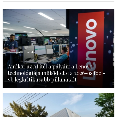
Támogatott tartalom
Amikor az AI ítél a pályán: a Lenovo
technológiája működtette a 2026-os foci-
vb legkritikusabb pillanatait