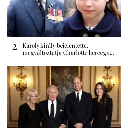
2
Károly király bejelentette,
megváltoztatja Charlotte hercegn...