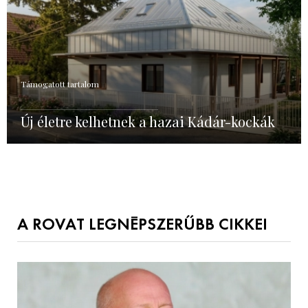
Támogatott tartalom
Új életre kelhetnek a hazai Kádár-kockák
A ROVAT LEGNÉPSZERŰBB CIKKEI