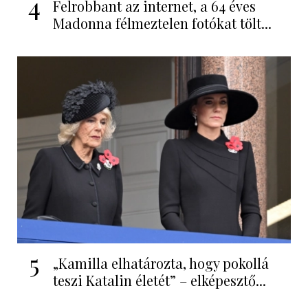
4
Felrobbant az internet, a 64 éves
Madonna félmeztelen fotókat tölt...
5
„Kamilla elhatározta, hogy pokollá
teszi Katalin életét” – elképesztő...