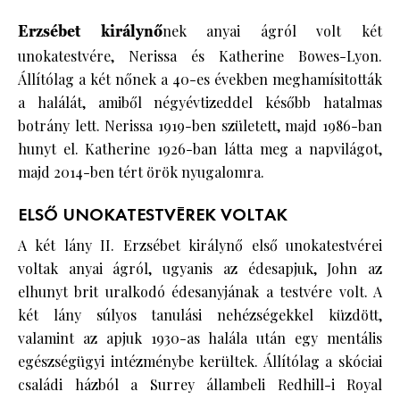
Erzsébet királynő
nek anyai ágról volt két
unokatestvére, Nerissa és Katherine Bowes-Lyon.
Állítólag a két nőnek a 40-es években meghamísitották
a halálát, amiből négyévtizeddel később hatalmas
botrány lett. Nerissa 1919-ben született, majd 1986-ban
hunyt el. Katherine 1926-ban látta meg a napvilágot,
majd 2014-ben tért örök nyugalomra.
ELSŐ UNOKATESTVÉREK VOLTAK
A két lány II. Erzsébet királynő első unokatestvérei
voltak anyai ágról, ugyanis az édesapjuk, John az
elhunyt brit uralkodó édesanyjának a testvére volt. A
két lány súlyos tanulási nehézségekkel küzdött,
valamint az apjuk 1930-as halála után egy mentális
egészségügyi intézménybe kerültek. Állítólag a skóciai
családi házból a Surrey állambeli Redhill-i Royal