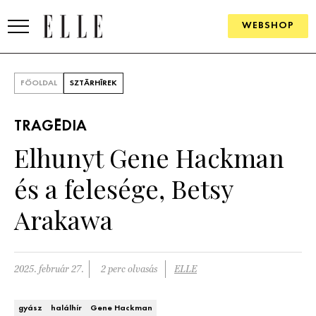
WEBSHOP
DIVAT
FŐOLDAL
SZTÁRHÍREK
ELLE DIGITAL
TRAGÉDIA
GOURMET AWARDS
Elhunyt Gene Hackman
SZÉPSÉG
és a felesége, Betsy
KULTÚRA
Arakawa
PSZICHÉ
2025. február 27.
2 perc olvasás
ELLE
ÉLETMÓD
PÁRKAPCSOLAT
gyász
halálhír
Gene Hackman