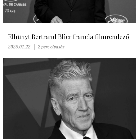
Elhunyt Bertrand Blier francia filmrendező
2025.01.22.
2 perc olvasás