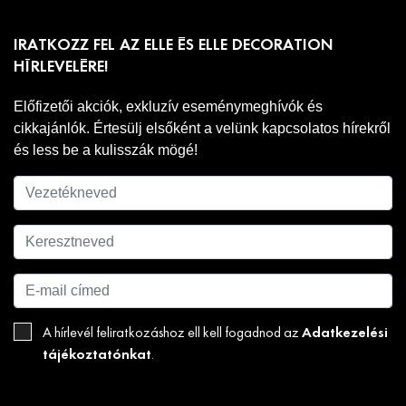
IRATKOZZ FEL AZ ELLE ÉS ELLE DECORATION
HÍRLEVELÉRE!
Előfizetői akciók, exkluzív eseménymeghívók és
cikkajánlók. Értesülj elsőként a velünk kapcsolatos hírekről
és less be a kulisszák mögé!
Adatkezelési
A hírlevél feliratkozáshoz ell kell fogadnod az
tájékoztatónkat
.