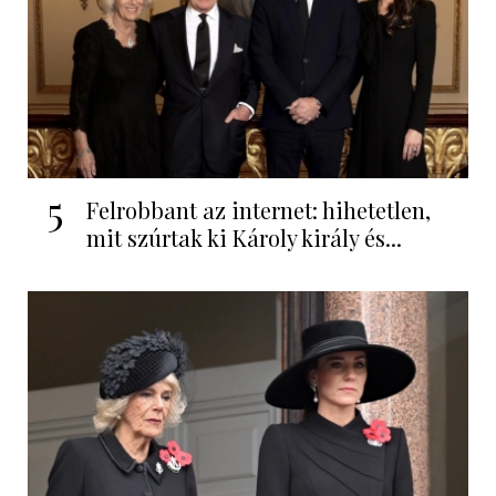
5
Felrobbant az internet: hihetetlen,
mit szúrtak ki Károly király és...