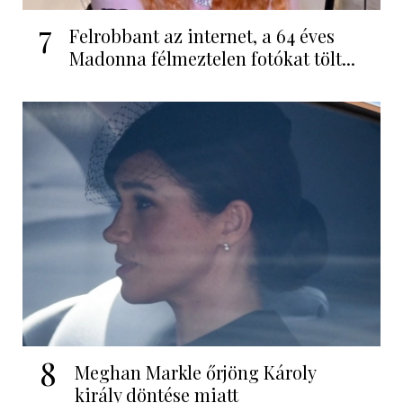
7
Felrobbant az internet, a 64 éves
Madonna félmeztelen fotókat tölt...
8
Meghan Markle őrjöng Károly
király döntése miatt