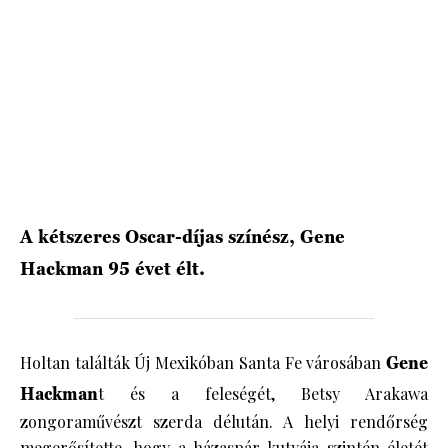
HÍRLEVÉL
A kétszeres Oscar-díjas színész, Gene
Hackman 95 évet élt.
Holtan találták Új Mexikóban Santa Fe városában
Gene
Hackman
t és a feleségét, Betsy Arakawa
zongoraművészt szerda délután. A helyi rendőrség
megerősítette, hogy a házaspár kutyája szintén életét