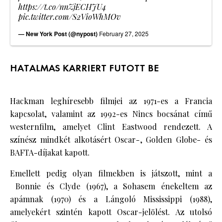
https://t.co/nnZjECHJU4
pic.twitter.com/S2VioWhMOv
— New York Post (@nypost)
February 27, 2025
HATALMAS KARRIERT FUTOTT BE
Hackman leghíresebb filmjei az 1971-es a Francia
kapcsolat, valamint az 1992-es Nincs bocsánat című
westernfilm, amelyet Clint Eastwood rendezett. A
színész mindkét alkotásért Oscar-, Golden Globe- és
BAFTA-díjakat kapott.
Emellett pedig olyan filmekben is játszott, mint a
Bonnie és Clyde (1967), a Sohasem énekeltem az
apámnak (1970) és a Lángoló Mississippi (1988),
amelyekért szintén kapott Oscar-jelölést. Az utolsó