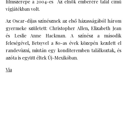
filmszerepe a 2004-es Az elnök emberére talál című
vígjátékban volt.
Az Oscar-díjas színésznek az első házasságából három
gyermeke született: Christopher Allen, Elizabeth Jean
és Leslie Anne Hackman. A színész a második
feleségével, Betsyvel a 80-as évek közepén kezdett el
randevúzni, miután egy konditeremben találkoztak, és
azóta is együtt éltek Új-Mexikóban.
Via