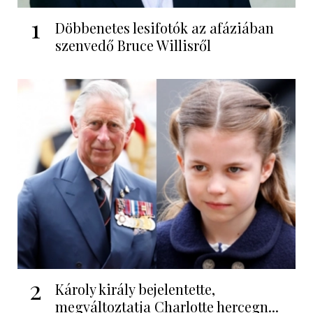
1
Döbbenetes lesifotók az afáziában
szenvedő Bruce Willisről
2
Károly király bejelentette,
megváltoztatja Charlotte hercegn...