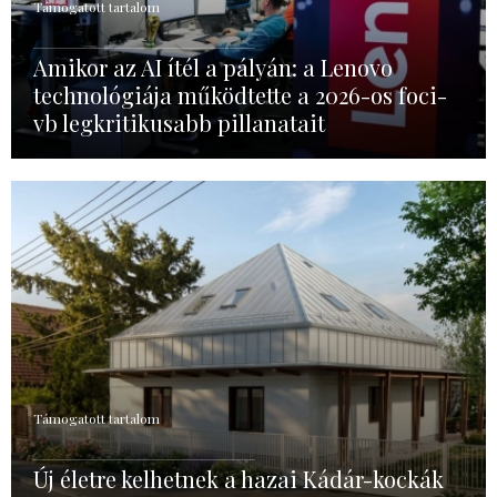
Támogatott tartalom
Amikor az AI ítél a pályán: a Lenovo
technológiája működtette a 2026-os foci-
vb legkritikusabb pillanatait
Támogatott tartalom
Új életre kelhetnek a hazai Kádár-kockák