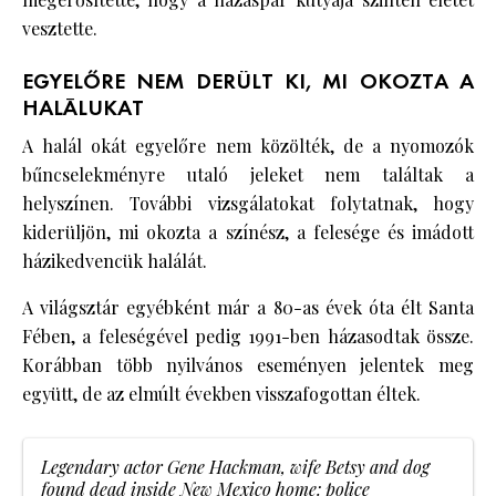
vesztette.
EGYELŐRE NEM DERÜLT KI, MI OKOZTA A
HALÁLUKAT
A halál okát egyelőre nem közölték, de a nyomozók
bűncselekményre utaló jeleket nem találtak a
helyszínen. További vizsgálatokat folytatnak, hogy
kiderüljön, mi okozta a színész, a felesége és imádott
házikedvencük halálát.
A világsztár egyébként már a 80-as évek óta élt Santa
Fében, a feleségével pedig 1991-ben házasodtak össze.
Korábban több nyilvános eseményen jelentek meg
együtt, de az elmúlt években visszafogottan éltek.
Legendary actor Gene Hackman, wife Betsy and dog
found dead inside New Mexico home: police