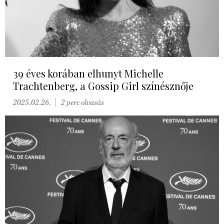
39 éves korában elhunyt Michelle
Trachtenberg, a Gossip Girl színésznője
2025.02.26.
2 perc olvasás