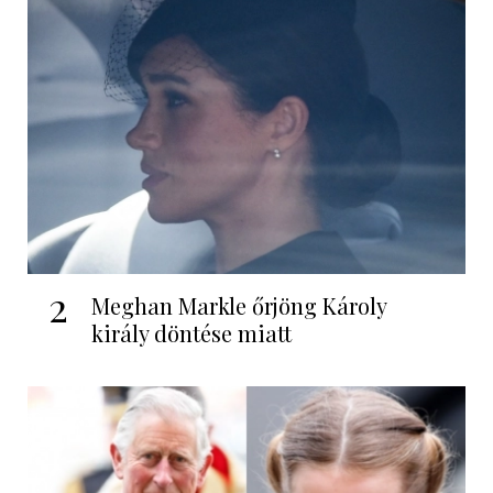
2
Meghan Markle őrjöng Károly
király döntése miatt