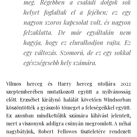
meg. Régebben a családi dolgok sok
helyet foglaltak el a fejében; ez egy
nagyon szoros kapcsolat volt, és nagyon
felzaklatta. De már egyáltalán nem
hagyja, hogy ez eluralkodjon rajta. Ez
egy változás. Szomorú, de ez egy sokkal
egészségesebb hely számára.
Vilmos herceg és Harry herceg utoljára 2022
szeptemberében mutatkozott együtt a nyilvánosság
előtt. Erzsébet királynő halálát követően Windsorban
köszöntötték a gyászoló tömeget a feleségeikkel együtt.
Ez azonban mindkettőjük számára kihívást jelentett,
mert a viszonyuk addigra csúnyán megromlott. A néhai
nagybátyjuk, Robert Fellowes tiszteletére rendezett