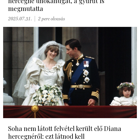
hercegné unokahúgát, a gyűrűt is
megmutatta
2025.07.31.
2 perc olvasás
Soha nem látott felvétel került elő Diana
hercegnéről: ezt látnod kell