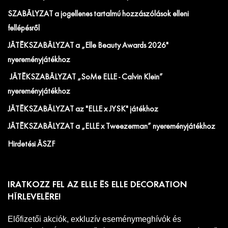
SZABÁLYZAT a jogellenes tartalmú hozzászólások elleni
fellépésről
JÁTÉKSZABÁLYZAT a „Elle Beauty Awards 2026"
nyereményjátékhoz
JÁTÉKSZABÁLYZAT „SoMe ELLE - Calvin Klein”
nyereményjátékhoz
JÁTÉKSZABÁLYZAT az "ELLE x JYSK" játékhoz
JÁTÉKSZABÁLYZAT a „ELLE x Tweezerman” nyereményjátékhoz
Hirdetési ÁSZF
IRATKOZZ FEL AZ ELLE ÉS ELLE DECORATION
HÍRLEVELÉRE!
Előfizetői akciók, exkluzív eseménymeghívók és