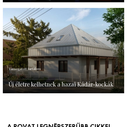
Támogatott tartalom
Új életre kelhetnek a hazai Kádár-kockák
A ROVAT LEGNÉPSZERŰBB CIKKEI