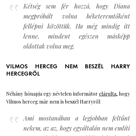
Kétség sem fér hozzá, hogy Diana
megpróbált volna béketeremtőként
fellépni közöttük. Ha még mindig itt
lenne, mindent egészen másképp
oldottak volna meg.
VILMOS HERCEG NEM BESZÉL HARRY
HERCEGRŐL
Néhány hónapja egy névtelen informátor
elárulta
, hogy
Vilmos herceg már nem is beszél Harryről:
Ami mostanában a legjobban feltűnt
nekem, az az, hogy egyáltalán nem említi