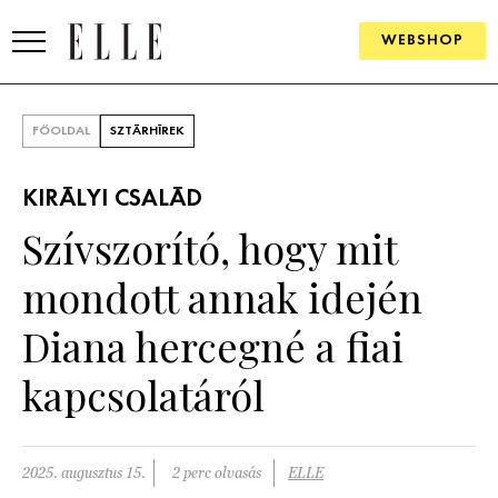
WEBSHOP
DIVAT
FŐOLDAL
SZTÁRHÍREK
ELLE DIGITAL
KIRÁLYI CSALÁD
GOURMET AWARDS
Szívszorító, hogy mit
SZÉPSÉG
mondott annak idején
KULTÚRA
Diana hercegné a fiai
PSZICHÉ
kapcsolatáról
ÉLETMÓD
2025. augusztus 15.
2 perc olvasás
ELLE
PÁRKAPCSOLAT