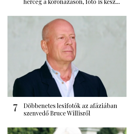
herceg a koronázáson, fotó is kész...
7
Döbbenetes lesifotók az afáziában
szenvedő Bruce Willisről