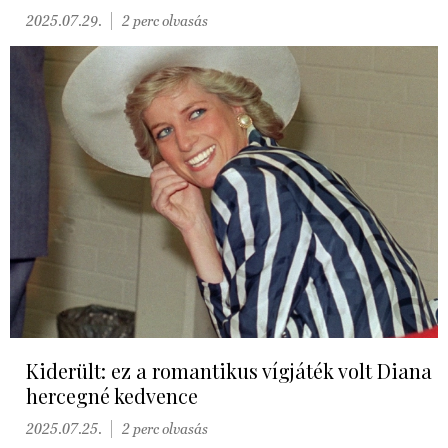
2025.07.29.
2 perc olvasás
Kiderült: ez a romantikus vígjáték volt Diana
hercegné kedvence
2025.07.25.
2 perc olvasás