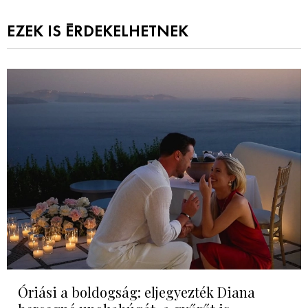
EZEK IS ÉRDEKELHETNEK
Óriási a boldogság: eljegyezték Diana