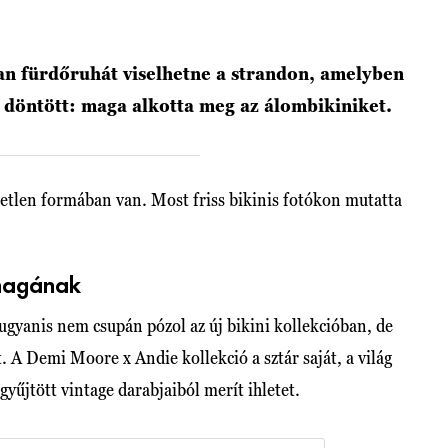
an fürdőruhát viselhetne a strandon, amelyben
y döntött: maga alkotta meg az álombikiniket.
etlen formában van. Most friss bikinis fotókon mutatta
 magának
gyanis nem csupán pózol az új bikini kollekcióban, de
. A Demi Moore x Andie kollekció a sztár saját, a világ
gyűjtött vintage darabjaiból merít ihletet.