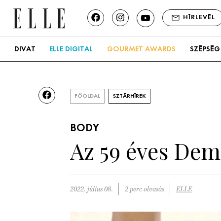
HÍRLEVÉL
DIVAT
ELLE DIGITAL
GOURMET AWARDS
SZÉPSÉG
FŐOLDAL
SZTÁRHÍREK
BODY
Az 59 éves Dem
2022. július 08.
2 perc olvasás
ELLE