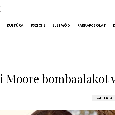
KULTÚRA
PSZICHÉ
ÉLETMÓD
PÁRKAPCSOLAT
i Moore bombaalakot vi
divat
bikini