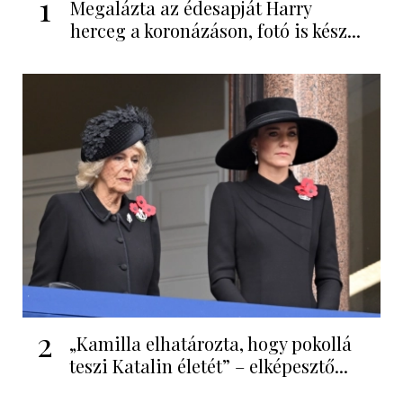
1
Megalázta az édesapját Harry
herceg a koronázáson, fotó is kész...
2
„Kamilla elhatározta, hogy pokollá
teszi Katalin életét” – elképesztő...