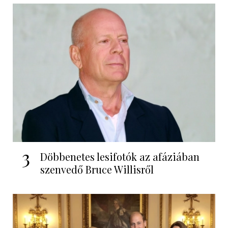
3
Döbbenetes lesifotók az afáziában
szenvedő Bruce Willisről