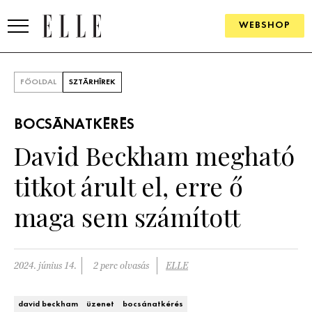
WEBSHOP
DIVAT
FŐOLDAL
SZTÁRHÍREK
ELLE DIGITAL
BOCSÁNATKÉRÉS
GOURMET AWARDS
David Beckham megható
SZÉPSÉG
titkot árult el, erre ő
KULTÚRA
maga sem számított
PSZICHÉ
2024. június 14.
2 perc olvasás
ELLE
ÉLETMÓD
PÁRKAPCSOLAT
david beckham
üzenet
bocsánatkérés