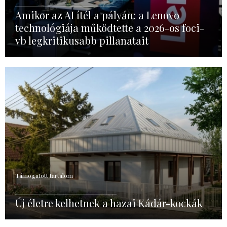
Amikor az AI ítél a pályán: a Lenovo
technológiája működtette a 2026-os foci-
vb legkritikusabb pillanatait
Támogatott tartalom
Új életre kelhetnek a hazai Kádár-kockák