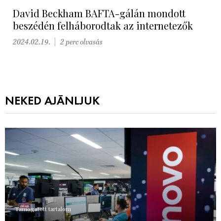
David Beckham BAFTA-gálán mondott
beszédén felháborodtak az internetezők
2024.02.19.
2 perc olvasás
NEKED AJÁNLJUK
Támogatott tartalom