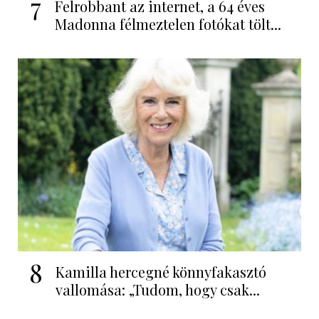
7
Felrobbant az internet, a 64 éves
Madonna félmeztelen fotókat tölt...
8
Kamilla hercegné könnyfakasztó
vallomása: „Tudom, hogy csak...