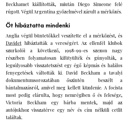
Beckhamet kiállították, miután Diego Simeone felé
rúgott. Végül Argentína győzelmével zárult a mérkőzés.
Őt hibáztatta mindenki
Anglia végül büntetőkkel veszítette el a mérkőzést, és
Davidet
hibáztatták a vereségért. Az ellenfél klubok
szurkolói a következő, 1998-99-es szezon nagy
részében folyamatosan kifütyülték és gúnyolták, a
legsúlyosabb visszatetszést egy égő képmás és halálos
fenyegetések váltották ki. David Beckham a tavalyi
dokumentumsorozatában őszintén beszélt a
bántalmazásról, amivel meg kellett küzdenie. A focista
most pedig elárulta, hogy nemrégiben ő és felesége,
Victoria Beckham egy bárba mentek, majd az
autójukhoz visszatérve egy név és cím nélküli cetlit
találtak.