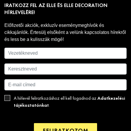
IRATKOZZ FEL AZ ELLE ÉS ELLE DECORATION
HÍRLEVELÉRE!
Előfizetői akciók, exkluzív eseménymeghívók és
cikkajánlók. Értesülj elsőként a velünk kapcsolatos hírekről
és less be a kulisszák mögé!
Adatkezelési
A hírlevél feliratkozáshoz ell kell fogadnod az
tájékoztatónkat
.
FELIRATKOZOM