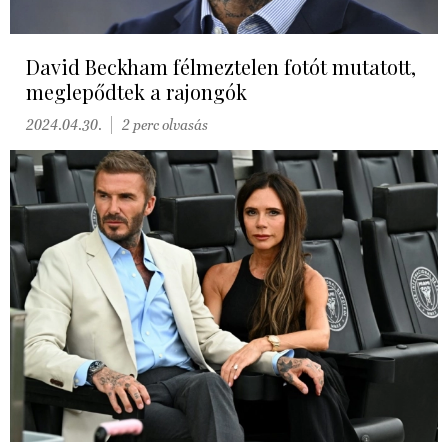
David Beckham félmeztelen fotót mutatott,
meglepődtek a rajongók
2024.04.30.
2 perc olvasás