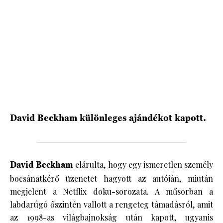
HÍRLEVÉL
David Beckham különleges ajándékot kapott.
David Beckham
elárulta, hogy egy ismeretlen személy
bocsánatkérő üzenetet hagyott az autóján, miután
megjelent a Netflix doku-sorozata. A műsorban a
labdarúgó őszintén vallott a rengeteg támadásról, amit
az 1998-as világbajnokság után kapott, ugyanis