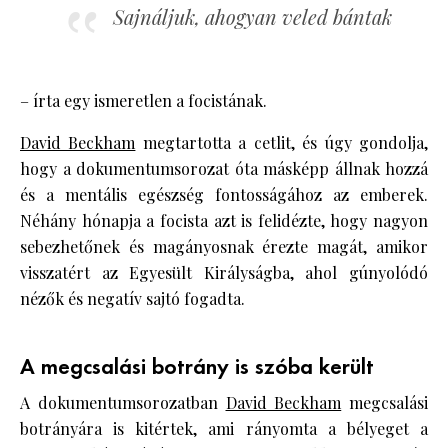
Sajnáljuk, ahogyan veled bántak
– írta egy ismeretlen a focistának.
David Beckham
megtartotta a cetlit, és úgy gondolja,
hogy a dokumentumsorozat óta másképp állnak hozzá
és a mentális egészség fontosságához az emberek.
Néhány hónapja a focista azt is felidézte, hogy nagyon
sebezhetőnek és magányosnak érezte magát, amikor
visszatért az Egyesült Királyságba, ahol gúnyolódó
nézők és negatív sajtó fogadta.
A megcsalási botrány is szóba került
A dokumentumsorozatban
David Beckham
megcsalási
botrányára is kitértek, ami rányomta a bélyeget a