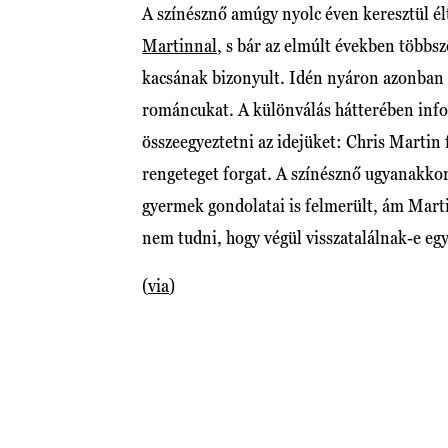
A színésznő amúgy nyolc éven keresztül é
Martinnal
, s bár az elmúlt években többsz
kacsának bizonyult. Idén nyáron azonban ú
románcukat. A különválás hátterében infor
összeegyeztetni az idejüket: Chris Martin
rengeteget forgat. A színésznő ugyanakkor
gyermek gondolatai is felmerült, ám Martin
nem tudni, hogy végül visszatalálnak-e eg
(
via
)