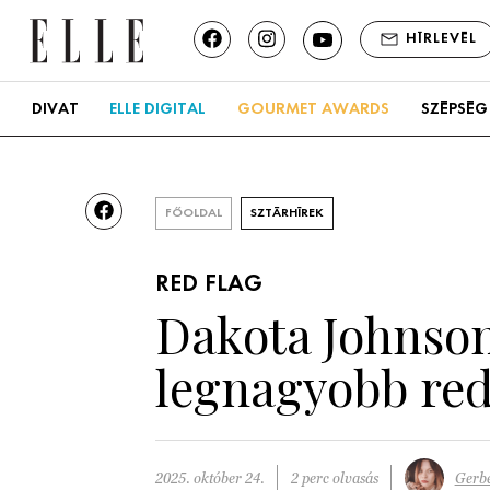
HÍRLEVÉL
DIVAT
ELLE DIGITAL
GOURMET AWARDS
SZÉPSÉG
FŐOLDAL
SZTÁRHÍREK
RED FLAG
Dakota Johnson
legnagyobb red
2025. október 24.
2 perc olvasás
Gerbe