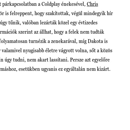
lt párkapcsolatban a Coldplay énekesével,
Chris
ör is felreppent, hogy szakítottak, végül mindegyik hír
gy tűnik, valóban lezárták közel egy évtizedes
mációk szerint az állhat, hogy a felek nem tudták
 folyamatosan turnézik a zenekarával, míg Dakota is
 valamivel nyugisabb életre vágyott volna, sőt a közös
 úgy tudni, nem akart lassítani. Persze azt egyelőre
ymáshoz, esetükben ugyanis ez egyáltalán nem kizárt.