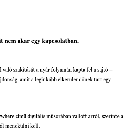
it nem akar egy kapcsolatban.
l való
szakítását
a nyár folyamán kapta fel a sajtó –
lajdonság, amit a leginkább elkerülendőnek tart egy
here című digitális műsorában vallott arról, szerinte a
tól menekülni kell.