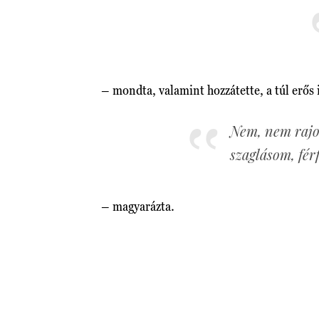
– mondta, valamint hozzátette, a túl erős 
Nem, nem rajo
szaglásom, fér
– magyarázta.