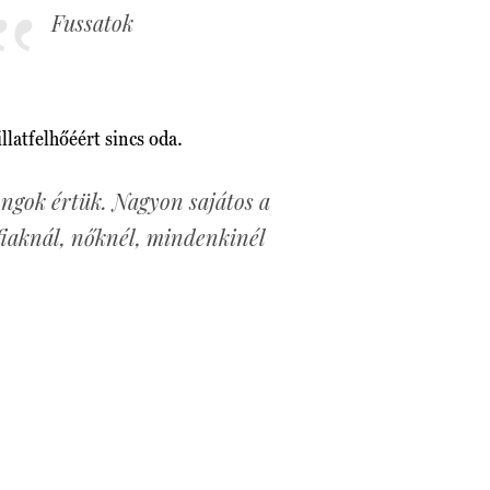
Fussatok
illatfelhőéért sincs oda.
ngok értük. Nagyon sajátos a
fiaknál, nőknél, mindenkinél