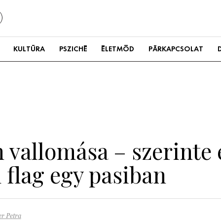
KULTÚRA
PSZICHÉ
ÉLETMÓD
PÁRKAPCSOLAT
 vallomása – szerinte 
 flag egy pasiban
r Petra