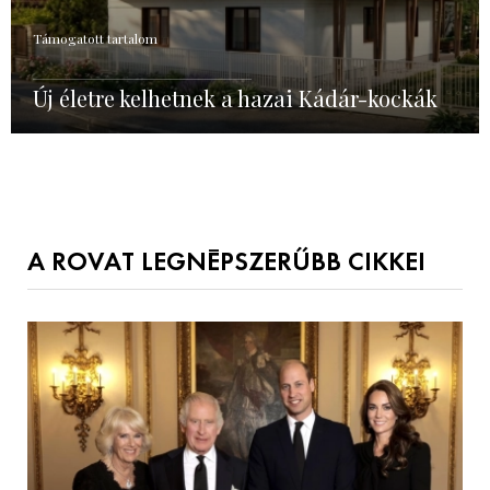
Támogatott tartalom
Új életre kelhetnek a hazai Kádár-kockák
A ROVAT LEGNÉPSZERŰBB CIKKEI