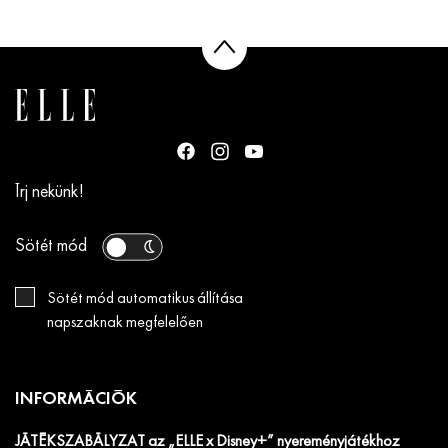
Írj nekünk!
Sötét mód
Sötét mód automatikus állítása
napszaknak megfelelően
INFORMÁCIÓK
JÁTÉKSZABÁLYZAT az „ELLE x Disney+” nyereményjátékhoz