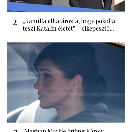
2
„Kamilla elhatározta, hogy pokollá
teszi Katalin életét” – elképesztő...
3
Meghan Markle őrjöng Károly