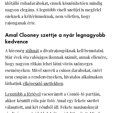
időtálló ruhadarabokat, ennek köszönhetően mindig
nagyon elegáns. A legutóbb viselt szettjei is megfelel
ezeknek a kritériumoknak, nem véletlen, hogy
rajonganak érte.
Amal Clooney szettje a nyár legnagyobb
kedvence
A híresség
stílusát
a divatrajongóknak kell bemutatni.
Már évek óta valóságos ikonnak számít, annak ellenére,
hogy nagyon ritkán lehet látni vörös szőnyeges
eseményeken. Mivel szereti a csinos darabokat, ezért
nem csupán a rendezvényeken, hivatalos alkalmakon
láthatjuk
elképesztő szettekben
.
Legutóbb a férjével
vacsorázott a Comói-tó partján,
akkor készült róla pár fotó. Amal egy fekete szettet
választott, ami két részből áll. Fekete maxiszoknyát