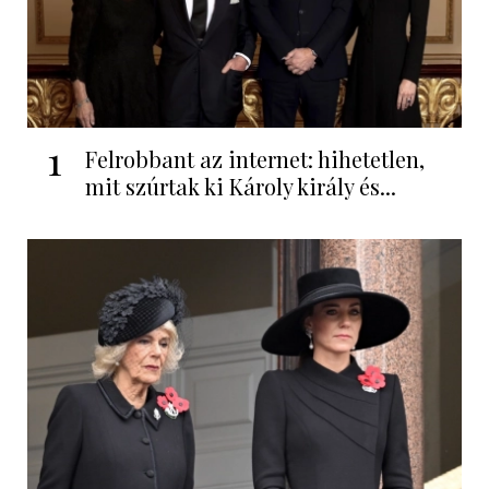
1
Felrobbant az internet: hihetetlen,
mit szúrtak ki Károly király és...