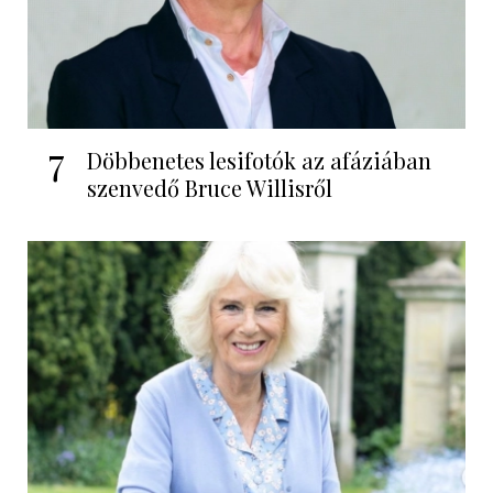
7
Döbbenetes lesifotók az afáziában
szenvedő Bruce Willisről