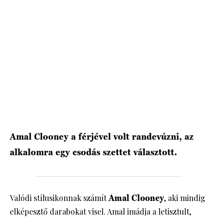
HÍRLEVÉL
Amal Clooney a férjével volt randevúzni, az
alkalomra egy csodás szettet választott.
Valódi stílusikonnak számít
Amal Clooney
, aki mindig
elképesztő darabokat visel. Amal imádja a letisztult,