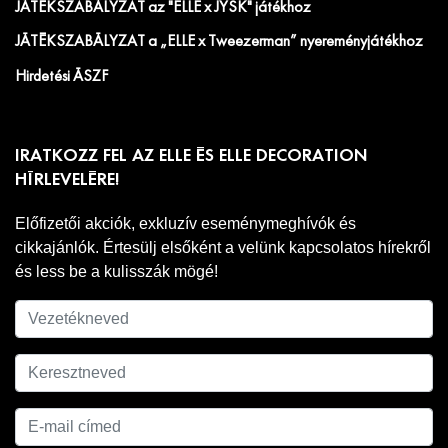
JÁTÉKSZABÁLYZAT az "ELLE x JYSK" játékhoz
JÁTÉKSZABÁLYZAT a „ELLE x Tweezerman” nyereményjátékhoz
Hirdetési ÁSZF
IRATKOZZ FEL AZ ELLE ÉS ELLE DECORATION
HÍRLEVELÉRE!
Előfizetői akciók, exkluzív eseménymeghívók és
cikkajánlók. Értesülj elsőként a velünk kapcsolatos hírekről
és less be a kulisszák mögé!