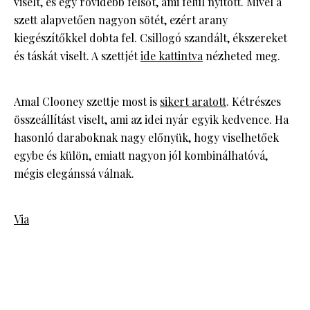
viselt, és egy rövidebb felsőt, ami felül nyitott. Mivel a
szett alapvetően nagyon sötét, ezért arany
kiegészítőkkel dobta fel. Csillogó szandált, ékszereket
és táskát viselt. A szettjét
ide kattintva
nézheted meg.
Amal Clooney szettje most is
sikert aratott
. Kétrészes
összeállítást viselt, ami az idei nyár egyik kedvence. Ha
hasonló daraboknak nagy előnyük, hogy viselhetőek
egybe és külön, emiatt nagyon jól kombinálhatóvá,
mégis elegánssá válnak.
Via