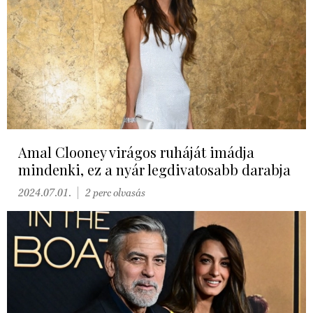
Amal Clooney virágos ruháját imádja
mindenki, ez a nyár legdivatosabb darabja
2024.07.01.
2 perc olvasás