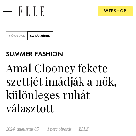
WEBSHOP
DIVAT
FŐOLDAL
SZTÁRHÍREK
ELLE DIGITAL
SUMMER FASHION
GOURMET AWARDS
Amal Clooney fekete
SZÉPSÉG
szettjét imádják a nők,
KULTÚRA
különleges ruhát
PSZICHÉ
választott
ÉLETMÓD
2024. augusztus 05.
1 perc olvasás
ELLE
PÁRKAPCSOLAT