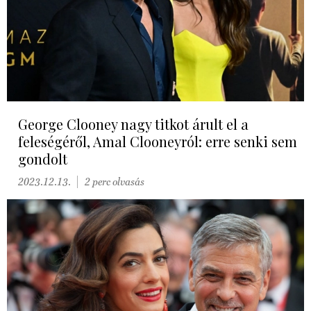
George Clooney nagy titkot árult el a
feleségéről, Amal Clooneyról: erre senki sem
gondolt
2023.12.13.
2 perc olvasás