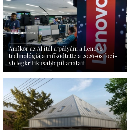
Támogatott tartalom
Amikor az AI ítél a pályán: a Lenovo
technológiája működtette a 2026-os foci-
vb legkritikusabb pillanatait